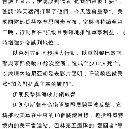
會議上直言，伊朗談判代表“把我們當傻子耍”，
強調“昨天猛烈打擊了他們，今天還會重擊”。美
國國防部長赫格塞思同步宣布，空襲將持續至第
三晚，行動旨在“強勁且明確地推進軍事利益，同
時增強外交談判地位”。
以色列方面同步擴大行動。以軍對黎巴嫩南
部與東部發動30餘次空襲，造成至少12人死亡。
以總理內塔尼亞胡發表影片聲明，呼籲黎巴嫩民
眾“加入對抗真主黨的戰鬥”。
伊朗反擊與海峽封鎖威脅
伊朗伊斯蘭革命衛隊隨即展開兩波反擊，宣
稱摧毀美軍在中東的18個關鍵目標，包括科威特
境內的美軍雷達站、巴林第五艦隊的“愛國者”導