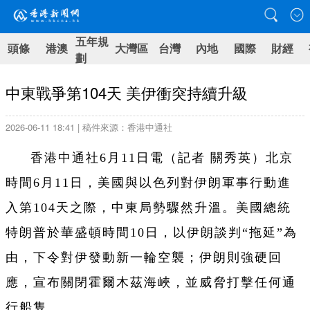
五年規
頭條
港澳
大灣區
台灣
內地
國際
財經
劃
中東戰爭第104天 美伊衝突持續升級
2026-06-11 18:41 | 稿件來源：香港中通社
香港中通社6月11日電（
記者 關秀英）
北京
時間6月11日，美國與以色列對伊朗軍事行動進
入第104天之際，中東局勢驟然升溫。美國總統
特朗普於華盛頓時間10日，以伊朗談判“拖延”為
由，下令對伊發動新一輪空襲；伊朗則強硬回
應，宣布關閉霍爾木茲海峽，並威脅打擊任何通
行船隻。