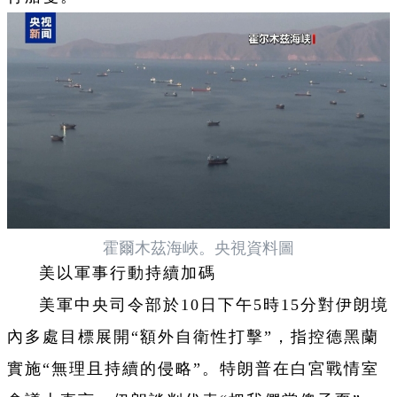
霍爾木茲海峽。央視資料圖
美以軍事行動持續加碼
美軍中央司令部於10日下午5時15分對伊朗境
內多處目標展開“額外自衛性打擊”，指控德黑蘭
實施“無理且持續的侵略”。特朗普在白宮戰情室