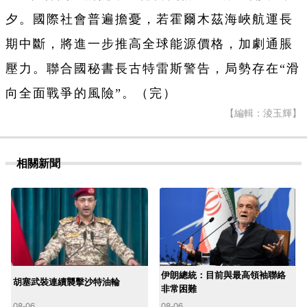
夕。國際社會普遍擔憂，若霍爾木茲海峽航運長
期中斷，將進一步推高全球能源價格，加劇通脹
壓力。聯合國秘書長古特雷斯警告，局勢存在“滑
向全面戰爭的風險”。（完）
【編輯：淩玉輝】
相關新聞
伊朗總統：目前與最高領袖聯絡
胡塞武裝連續襲擊沙特油輪
非常困難
08-06
08-06