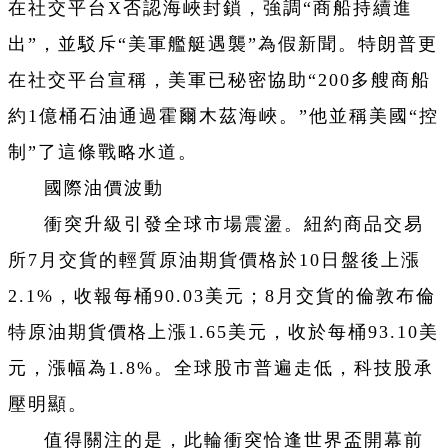
在社交平台X否認海峽封鎖，強調“商船持續進
出”，並駁斥“美軍艦艇遇襲”為假新聞。特朗普更
在社交平台宣稱，美軍已秘密協助“200多艘商船
約1億桶石油通過霍爾木茲海峽。”他並稱美國“控
制”了這條戰略水道。
國際油價波動
衝突升級引發全球市場震盪。紐約商品交易
所7月交貨的輕質原油期貨價格於10日盤後上漲
2.1%，收報每桶90.03美元；8月交貨的倫敦布倫
特原油期貨價格上漲1.65美元，收於每桶93.10美
元，漲幅為1.8%。全球股市普遍走低，科技股承
壓明顯。
值得關注的是，此輪衝突恰逢世界盃開幕前