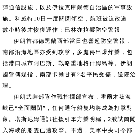
彈通信設施，以及伊拉克庫爾德自治區的軍事設
施。科威特10日一度關閉領空，航班被迫改道，
數小時後才恢復運作；巴林亦拉響防空警報。
伊朗首都德黑蘭西部當日也響起防空警報，
南部沿海地區亦受到攻擊，多處傳出爆炸聲，包
括港口城市阿巴斯、戰略重地格什姆島等。伊朗
國營傳媒指，南部卡爾甘有2名平民受傷，送院治
理。
伊朗武裝部隊作戰指揮部宣布，霍爾木茲海
峽已“全面關閉”，任何通行船隻均將成為打擊對
象。塔斯尼姆通訊社援引軍方聲明稱，2艘試圖闖
入海峽的船隻已遭攻擊。不過，美軍中央司令部