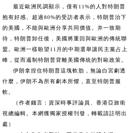
最近歐洲民調顯示，僅有11%的人對特朗普
抱有好感。超過80%的受訪者表示，特朗普治下
的美國，不能與歐洲分享共同價值。并一致期
待，特朗普卸任後，美國將重回與歐洲的傳統聯
盟。歐洲一樣盼望11月的中期選舉讓民主黨占上
峰，從而遏制特朗普背離美國傳統的對歐政策。
伊朗拿捏住特朗普這塊軟肋，無論白宮劇透
什麼，伊朗不為所有劇本所懼，直至特朗普服
軟。
（作者錢言：資深時事評論員、香港亞旅衛
視總編輯。本網獲獨家授權刊發，轉載請註明出
處）