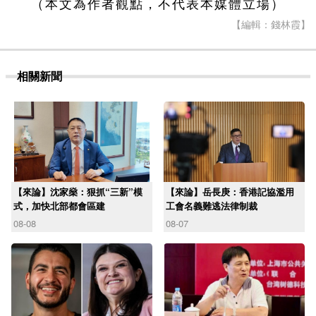
（本文為作者觀點，不代表本媒體立場）
【編輯：錢林霞】
相關新聞
【來論】沈家燊：狠抓“三新”模
【來論】岳長庚：香港記協濫用
式，加快北部都會區建
工會名義難逃法律制裁
08-08
08-07