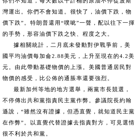
你們不知道，每天數以千計桶的原油不停從波斯
灣運出。你們不會知道。很快了，油價下跌，物
價下跌”。特朗普還用“噗呲”一聲，配以往下一揮
的手勢，形容油價下跌之快、程度之大。
據相關統計，二月底未發動對伊戰爭前，美
國平均油價每加侖2.88美元，上升至現在的4.2美
元。由此帶動基礎物價的上漲。美國普通居民對
物價的感受，比公佈的通脹率還要強烈。
最新加州等地的地方選舉，兩黨市長競選，
不停傳出共和黨指責民主黨作弊。參議院長約翰
遜說，“雖然沒有證據，但憑直覺，就知道民主黨
在作弊”。以直覺代替證據去指責對方，可見選情
很不利於共和黨。