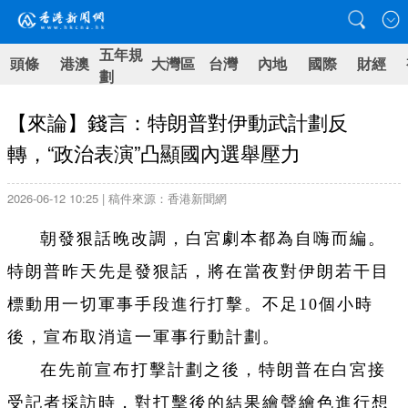
五年規
頭條
港澳
大灣區
台灣
內地
國際
財經
劃
【來論】錢言：特朗普對伊動武計劃反
轉，“政治表演”凸顯國內選舉壓力
2026-06-12 10:25 | 稿件來源：香港新聞網
朝發狠話晚改調，白宮劇本都為自嗨而編。
特朗普昨天先是發狠話，將在當夜對伊朗若干目
標動用一切軍事手段進行打擊。不足10個小時
後，宣布取消這一軍事行動計劃。
在先前宣布打擊計劃之後，特朗普在白宮接
受記者採訪時，對打擊後的結果繪聲繪色進行想