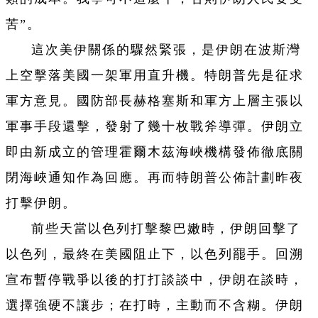
苦”。
這次美伊關係的驟然緊張，是伊朗在波斯灣
上空擊落美國一架軍用直升機。特朗普先是征求
軍方意見。國防部長赫格塞斯和軍方上層主張以
軍事手段還擊，發射了幾十枚戰斧導彈。伊朗立
即由新成立的管理霍爾木茲海峽機構發佈徹底關
閉海峽通知作為回應。再而特朗普公佈計劃昨夜
打擊伊朗。
前些天當以色列打擊黎巴嫩時，伊朗回擊了
以色列，最終在美國阻止下，以色列罷手。回溯
宣布暫停戰爭以後的打打談談中，伊朗在談時，
選擇強硬不讓步；在打時，主動而不含糊。伊朗