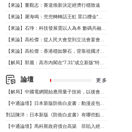
【來論】董觀志：賽道煥新決定經濟行穩致遠
【來論】屠海鳴：兜兜轉轉話王虹 眾口鑠金“一邊倒”
【來論】石琤：科技發展需以人為本 數碼共融不應讓長者放棄傳統生活方式
【來論】高松傑：從人民大會堂到立法會宴會廳——香港管治新範式的完整拼圖
【來論】高松傑：香港穩如磐石，背靠祖國才是真正的“終極護城河”
【解局】郭麗：高市內閣在“7.31”成立新版“特高課”意欲何為？
論壇
更 多
【解局】中國電網開始應用量子技術，以後會不再停電嗎？
【中通論壇】日本新版防衛白皮書：動漫皮包藏不住軍國野心
對話陳洋：日本新版《防衛白皮書》有哪些點值得警惕？
【中通論壇】馬科斯政府債台高築 菲陷入經濟困境與南海對抗惡循環？