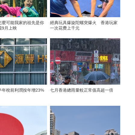
怎麼可能我家的祖先是你
經典玩具爆旋陀螺突爆火 香港玩家
檔9月上映
一次花费上千元
半年稅前利潤按年增23%
七月香港總雨量較正常值高超一倍