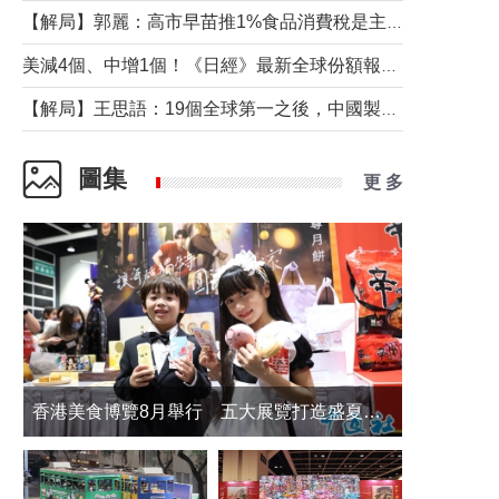
【解局】郭麗：高市早苗推1%食品消費稅是主動作為還是被迫“飲鴆止渴”
美減4個、中增1個！《日經》最新全球份額報告透露了什麼？
【解局】王思語：19個全球第一之後，中國製造還需跨過哪些關口？
圖集
更 多
香港美食博覽8月舉行 五大展覽打造盛夏嘉年華