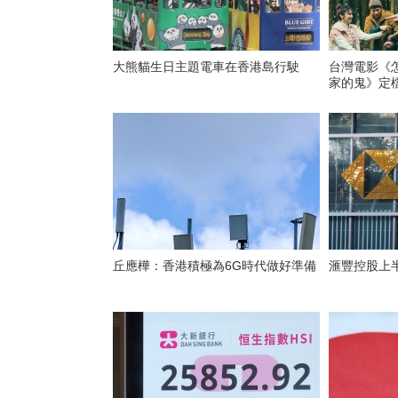
大熊貓生日主題電車在香港島行駛
台灣電影《
家的鬼》定
丘應樺：香港積極為6G時代做好準備
滙豐控股上