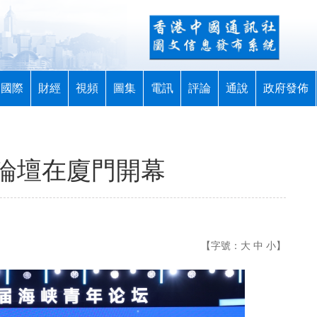
國際
財經
視頻
圖集
電訊
評論
通說
政府發佈
論壇在廈門開幕
【字號：
大
中
小
】