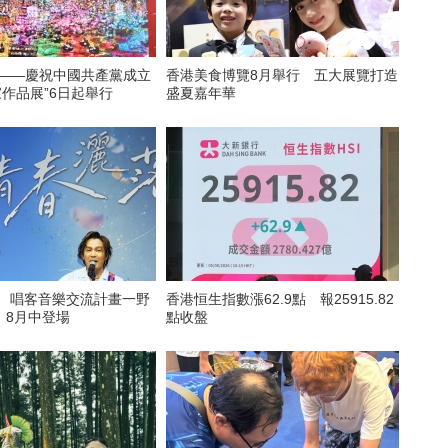
看——慶祝中國共產黨成立
香港美食博覽8月舉行 五大展覽打造
家作品展”6日起舉行
盛夏嘉年華
6 唱客音樂交流計畫一野
香港恒生指數漲62.9點 報25915.82
》8月中登場
點收盤