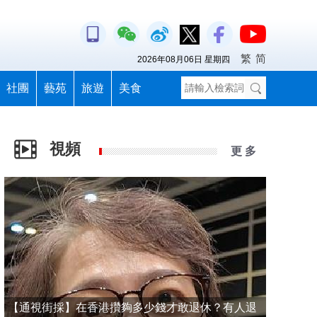
繁
简
2026年08月06日 星期四
社團
藝苑
旅遊
美食
視頻
更 多
【通視街採】在香港攢夠多少錢才敢退休？有人退