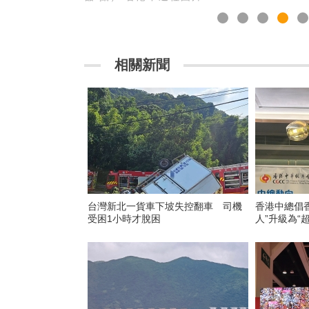
相關新聞
台灣新北一貨車下坡失控翻車 司機
香港中總倡
受困1小時才脫困
人”升級為“