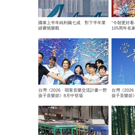
國泰上半年純利飆七成 對下半年業
“今朝更好
績審慎樂觀
105周年名
台灣《2026 唱客音樂交流計畫一野
台灣《202
孩子音樂節》8月中登場
孩子音樂節