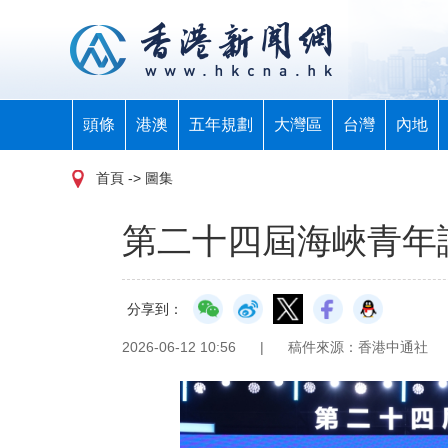
頭條
港澳
五年規劃
大灣區
台灣
內地
首頁
-> 圖集
第二十四屆海峽青年
分享到：
2026-06-12 10:56
|
稿件來源：香港中通社