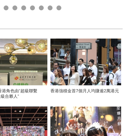
香港角色由“超級聯繫
香港強積金首7個月人均賺逾2萬港元
超級合夥人”