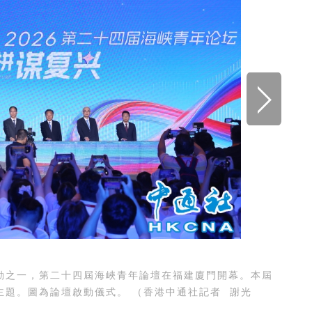
動之一，第二十四屆海峽青年論壇在福建廈門開幕。本屆
主題。圖為全國青聯主席徐曉在論壇開幕式上致辭。 （香