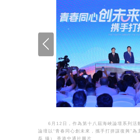
6月12日，作為第十八屆海峽論壇系列活
論壇以“青春同心創未來，攜手打拼謀復興”為
港中通社記者 謝光磊 攝） 香港中通社圖片