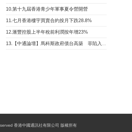
10.第十九屆香港青少年軍事夏令營開營
11.七月香港樓宇買賣合約按月下跌28.8%
12.滙豐控股上半年稅前利潤按年增23%
13.【中通論壇】馬科斯政府債台高築 菲陷入經濟困境與南海對抗惡循環？
ights Reserved 香港中國通訊社有限公司 版權所有