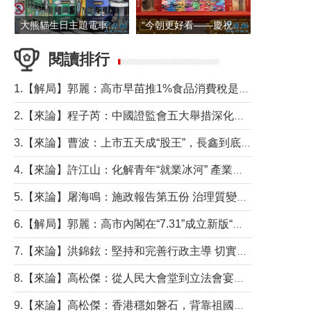
大熊貓生日主題電車在香港島行駛
“今朝更好看——慶祝中國共產黨成立105周年名家作品展”6日起舉行
閱讀排行
1.【解局】郭麗：高市早苗推1%食品消費稅是主動作為還是被迫“飲鴆止渴”
2.【來論】程子芮：中國證監會五大舉措深化內地香港資本市場合作
3.【來論】曹波：上市五天成“股王”，長鑫到底做對什麼了？
4.【來論】許江山：化解青年“就業冰河” 產業升級與過渡支援須雙軌並行
5.【來論】屠海鳴：施政報告第五份 治理質變脈絡清
6.【解局】郭麗：高市內閣在“7.31”成立新版“特高課”意欲何為？
7.【來論】洪錦鉉：堅持和完善行政主導 切實維護行政立法良性互動
8.【來論】高松傑：從人民大會堂到立法會宴會廳——香港管治新範式的完整拼圖
9.【來論】高松傑：香港穩如磐石，背靠祖國才是真正的“終極護城河”