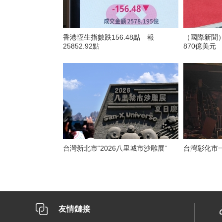
香港恆生指數跌156.48點 報
（國際新聞
25852.92點
870億美元
台灣新北市“2026八里城市沙雕展”
台灣彰化市
友情鏈接