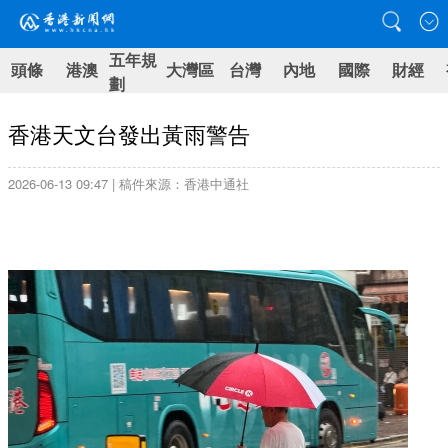
五年規
頭條
港澳
大灣區
台灣
內地
國際
財經
劃
香港天文台發出黃雨警告
2026-06-13 09:47 | 稿件來源：香港中通社