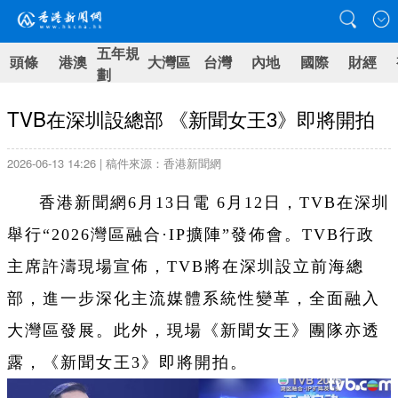
五年規
頭條
港澳
大灣區
台灣
內地
國際
財經
劃
TVB在深圳設總部 《新聞女王3》即將開拍
2026-06-13 14:26 | 稿件來源：香港新聞網
香港新聞網6月13日電 6月12日，TVB在深圳
舉行“2026灣區融合·IP擴陣”發佈會。TVB行政
主席許濤現場宣佈，TVB將在深圳設立前海總
部，進一步深化主流媒體系統性變革，全面融入
大灣區發展。此外，現場《新聞女王》團隊亦透
露，《新聞女王3》即將開拍。