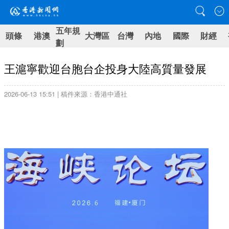
五年規
頭條
港澳
大灣區
台灣
內地
國際
財經
劃
王滬寧歡迎台胞台企投身大陸高質量發展
2026-06-13 15:51 | 稿件來源：香港中通社