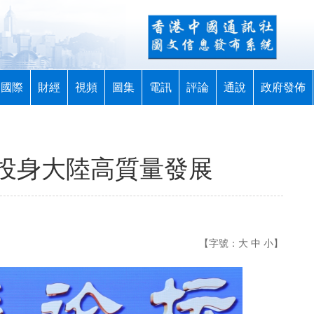
國際
財經
視頻
圖集
電訊
評論
通說
政府發佈
投身大陸高質量發展
【字號：
大
中
小
】