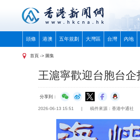
頭條
港澳
五年規劃
大灣區
台灣
內地
首頁
-> 圖集
王滬寧歡迎台胞台企
分享到：
2026-06-13 15:51
|
稿件來源：香港中通社