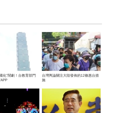
國化”鬧劇！台教育部門
台灣輿論關注大陸發佈的12條惠台措
APP
施