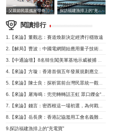
父親節民眾攜家帶眷出遊
探訪福建漁排上的“充電寶”
閱讀排行
1.【來論】董觀志：賽道煥新決定經濟行穩致遠
2.【解局】曹波：中國電網開始應用量子技術，以後會不再停電嗎？
3.【中通論壇】8名韓生闖美軍基地示威被捕 韓國年輕人反美情緒從何而來？
4.【來論】方璇：香港首個五年發展規劃應立足民生務實前行
5.【來論】陳士良：探析當前台灣民眾統一觀望心態的深層成因
6.【來論】屠海鳴：兜兜轉轉話王虹 眾口鑠金“一邊倒”
7.【來論】錢言：密西根這一場初選，為何戳中了兩黨最痛的神經？
8.【來論】岳長庚：香港記協濫用工會名義難逃法律制裁
9.探訪福建漁排上的“充電寶”