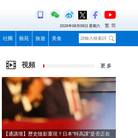
繁
简
2026年08月08日 星期六
社團
藝苑
旅遊
美食
視頻
更 多
【通講壇】歷史陰影重現？日本“特高課”是否正在