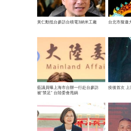
黃仁勳抵台參訪台積電3納米工廠
台北市擬邀
藍議員曝上海市台辦一行赴台參訪
疫後首次 
被“禁足” 台陸委會甩鍋