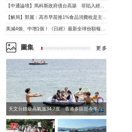
【中通論壇】馬科斯政府債台高築 菲陷入經濟困境與南海對抗惡循環？
【解局】郭麗：高市早苗推1%食品消費稅是主動作為還是被迫“飲鴆止渴”
美減4個、中增1個！《日經》最新全球份額報告透露了什麼？
圖集
更 多
天文台錄最高氣溫34.7度 香港多區迎今年最熱一天