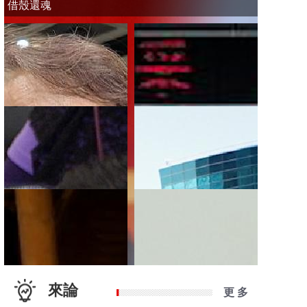
借殼還魂
來論
更 多