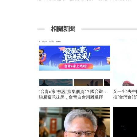
相關新聞
“台青e家”被誣“搜集個資”？國台辦：
又一出“去中
純屬蓄意抹黑，台青自會用腳選擇
推“台灣台語”