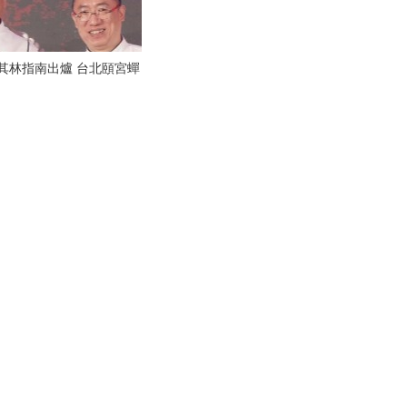
米其林指南出爐 台北頤宮蟬