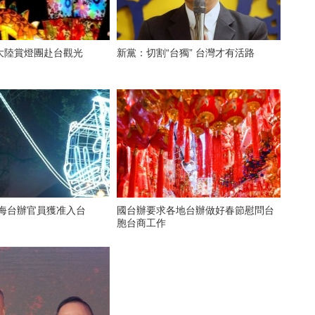
大陸賞燈團赴台觀光
新黨：切割“台獨” 台灣才有活路
上海台辦官員獲准入台
國台辦要求各地台辦做好春節慰問台
胞台商工作