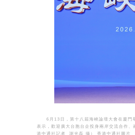
6月13日，第十八屆海峽論壇大會在廈門
表示，歡迎廣大台胞台企投身兩岸交流合作、
港中通社記者 謝光磊 攝） 香港中通社圖片