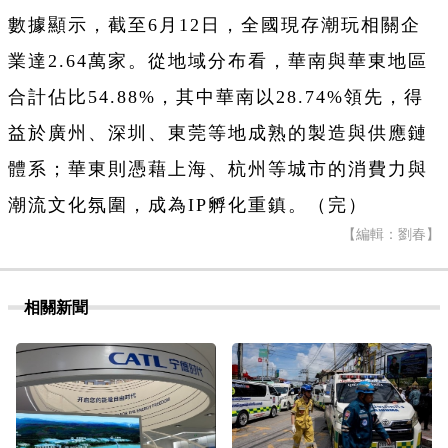
數據顯示，截至6月12日，全國現存潮玩相關企
業達2.64萬家。從地域分布看，華南與華東地區
合計佔比54.88%，其中華南以28.74%領先，得
益於廣州、深圳、東莞等地成熟的製造與供應鏈
體系；華東則憑藉上海、杭州等城市的消費力與
潮流文化氛圍，成為IP孵化重鎮。（完）
【編輯：劉春】
相關新聞