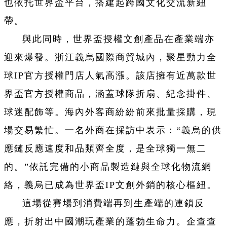
也依托世界盃平台，搭建起跨國文化交流新紐
帶。
與此同時，世界盃授權文創產品在產業端亦
迎來爆發。浙江義烏國際商貿城內，聚星動力全
球IP官方授權門店人氣高漲。該店擁有近萬款世
界盃官方授權商品，涵蓋球隊折扇、紀念掛件、
球迷配飾等。海內外客商紛紛前來批量採購，現
場交易繁忙。一名外商在採訪中表示：“義烏的供
應鏈反應速度和品類齊全度，是全球獨一無二
的。”依託完備的小商品製造鏈與全球化物流網
絡，義烏已成為世界盃IP文創外銷的核心樞紐。
這場從賽場到消費端再到生產端的連鎖反
應，折射出中國潮玩產業的蓬勃生命力。企查查