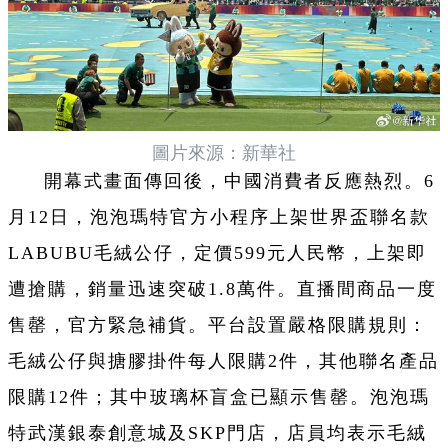
圖片來源：新華社
開幕式畫面傳回後，中國消費者反應熱烈。6
月12日，泡泡瑪特官方小程序上架世界盃聯名款
LABUBU毛絨公仔，定價599元人民幣，上架即
遭搶購，銷量迅速突破1.8萬件。直播間商品一度
售罄，官方緊急補貨。平台設置嚴格限購規則：
毛絨公仔與搪膠掛件每人限購2件，其他聯名產品
限購12件；其中玻璃杯盲盒已顯示售罄。泡泡瑪
特武漢銀泰創意城及SKP門店，店員均表示毛絨