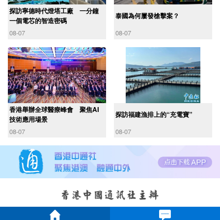
探訪寧德時代燈塔工廠 一分鐘
泰國為何屢發槍擊案？
一個電芯的智造密碼
08-07
08-07
香港舉辦全球醫療峰會 聚焦AI
探訪福建漁排上的“充電寶”
技術應用場景
08-07
08-07