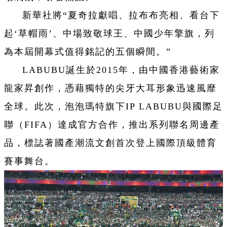
新華社將“夏奇拉獻唱、拉布布亮相、看台下
起‘草帽雨’、中場致敬球王、中國少年擎旗，列
為本屆開幕式值得銘記的五個瞬間。”
LABUBU誕生於2015年，由中國香港藝術家
龍家昇創作，憑藉獨特的尖牙大耳形象迅速風靡
全球。此次，泡泡瑪特旗下IP LABUBU與國際足
聯（FIFA）達成官方合作，推出系列聯名周邊產
品，標誌著國產潮流文創首次登上國際頂級體育
賽事舞台。