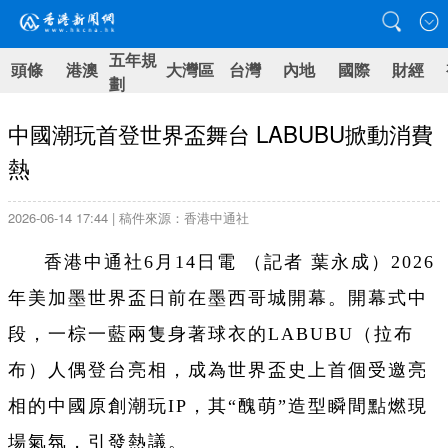
五年規
頭條
港澳
大灣區
台灣
內地
國際
財經
劃
中國潮玩首登世界盃舞台 LABUBU掀動消費
熱
2026-06-14 17:44 | 稿件來源：香港中通社
香港中通社6月14日電 （
記者 葉永成
）
2026
年美加墨世界盃日前在墨西哥城開幕。開幕式中
段，一棕一藍兩隻身著球衣的LABUBU（拉布
布）人偶登台亮相，成為世界盃史上首個受邀亮
相的中國原創潮玩IP，其“醜萌”造型瞬間點燃現
場氣氛，引發熱議。