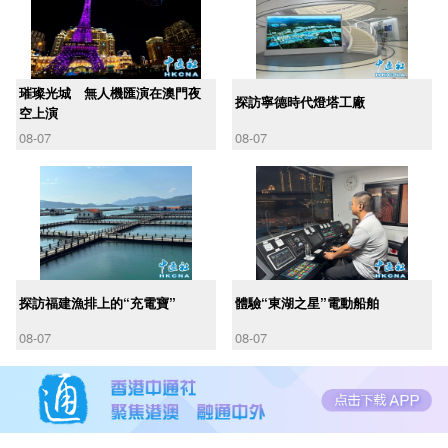
璀璨光城 無人機匯演在澳門夜
探訪寧德時代燈塔工廠
空上演
08-07
08-07
探訪福建漁排上的“充電寶”
體驗“東湖之星”電動船舶
08-07
08-07