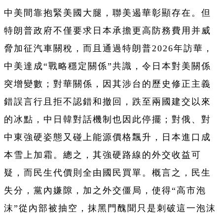
中美間靠抱緊美國大腿，聯美遏華彰顯存在。但
特朗普政府不僅要求日本承擔更高防務費用并威
脅加征汽車關稅，而且通過特朗普2026年訪華，
中美達成“戰略穩定關係”共識，令日本對美關係
突增變數；對華關係，因其涉台的歷史修正主義
錯誤言行且拒不認錯和撤回，跌至兩國建交以來
的冰點，中日韓對話機制也因此停擺；對俄、對
中東強硬姿態又碰上能源價格飄升，日本進口成
本雪上加霜。總之，其強硬路線的外交收益可
疑，而民生代價則全由國民買單。概言之，民生
失分，黨內嫌隙，加之外交僵局，使得“高市泡
沫”從內部被抽空，抹黑門醜聞只是刺破這一泡沫