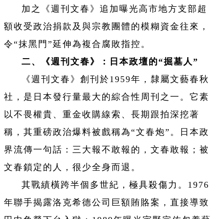
加之《週刊文春》追加曝光高市地方支部超
額收受政治捐款及與宗教團體的模糊資金往來，
令“抹黑門”延伸為複合腐敗指控。
二、《週刊文春》：日本政壇的“掘墓人”
《週刊文春》創刊於1959年，隸屬文藝春秋
社，是日本發行量最大的綜合性周刊之一。它素
以不畏權貴、重金收購線索、長期跟拍深挖著
稱，其重磅政治爆料被戲稱為“文春炮”。日本政
界流傳一句話：三大報不敢報的，文春敢報；被
文春鎖定的人，很少全身而退。
其戰績橫跨半個多世紀，極具殺傷力。1976
年聯手揭露洛克希德公司巨額賄賂案，直接導致