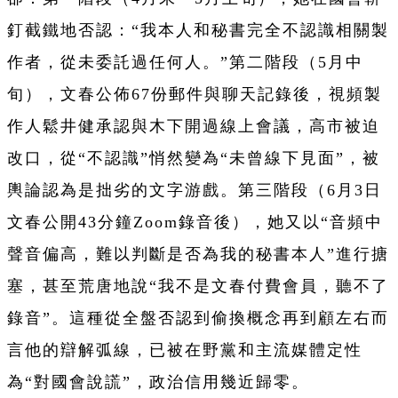
釘截鐵地否認：“我本人和秘書完全不認識相關製
作者，從未委託過任何人。”第二階段（5月中
旬），文春公佈67份郵件與聊天記錄後，視頻製
作人鬆井健承認與木下開過線上會議，高市被迫
改口，從“不認識”悄然變為“未曾線下見面”，被
輿論認為是拙劣的文字游戲。第三階段（6月3日
文春公開43分鐘Zoom錄音後），她又以“音頻中
聲音偏高，難以判斷是否為我的秘書本人”進行搪
塞，甚至荒唐地說“我不是文春付費會員，聽不了
錄音”。這種從全盤否認到偷換概念再到顧左右而
言他的辯解弧線，已被在野黨和主流媒體定性
為“對國會說謊”，政治信用幾近歸零。