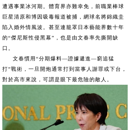
遭遇事業冰河期。體育界亦難幸免，前職業棒球
巨星清原和博因吸毒報道被捕，網球名將錦織圭
陷入婚外情風波。甚至連籠罩日本藝能界數十年
的“傑尼斯性侵黑幕”，也是由文春率先撕開缺
口。
文春慣用“分期爆料—證據遞進—窮追猛
打”戰術，一旦開炮通常打到當事人謝罪或下台，
對於高市來說，可謂是眼下最危險的敵人。