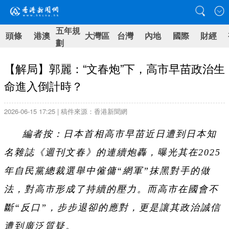
五年規
頭條
港澳
大灣區
台灣
內地
國際
財經
劃
【解局】郭麗：“文春炮”下，高市早苗政治生
命進入倒計時？
2026-06-15 17:25 | 稿件來源：香港新聞網
編者按：日本首相高市早苗近日遭到日本知
名雜誌《週刊文春》的連續炮轟，曝光其在2025
年自民黨總裁選舉中僱傭“網軍”抹黑對手的做
法，對高市形成了持續的壓力。而高市在國會不
斷“反口”，步步退卻的應對，更是讓其政治誠信
遭到廣泛質疑。