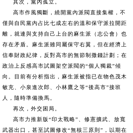
其次，黨內孤立。
高市作風獨斷，繞開黨內派閥直接集權，不
僅與自民黨內占比七成左右的溫和保守派拉開距
離，就連與支持自己上台的麻生派（志公會）也
存在矛盾。麻生派雖同屬保守右翼，但在經濟上
信奉財政紀律，反對高市的無節制撒錢計劃；在
政治上反感高市試圖架空派閥的“個人獨裁”傾
向。目前有分析指出，麻生派被指已在物色茂木
敏充、小泉進次郎、小林鷹之等“後高市”接班
人，隨時準備換馬。
再次，外交困局。
高市力推新版“印太戰略”、修憲擴武、放寬
武器出口，甚至試圖修改“無核三原則”，以期在