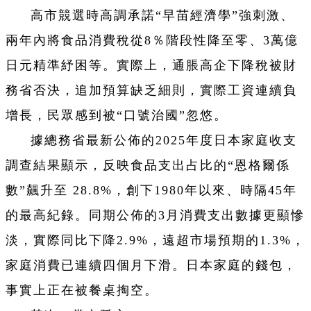
高市競選時高調承諾“早苗經濟學”強刺激、
兩年內將食品消費稅從8％階段性降至零、3萬億
日元精準紓困等。實際上，通脹高企下降稅被財
務省否決，追加預算缺乏細則，實際工資連續負
增長，民眾感到被“口號治國”忽悠。
據總務省最新公佈的2025年度日本家庭收支
調查結果顯示，反映食品支出占比的“恩格爾係
數”飆升至 28.8%，創下1980年以來、時隔45年
的最高紀錄。同期公佈的3月消費支出數據更顯慘
淡，實際同比下降2.9%，遠超市場預期的1.3%，
家庭消費已連續四個月下滑。日本家庭的錢包，
事實上正在被餐桌掏空。