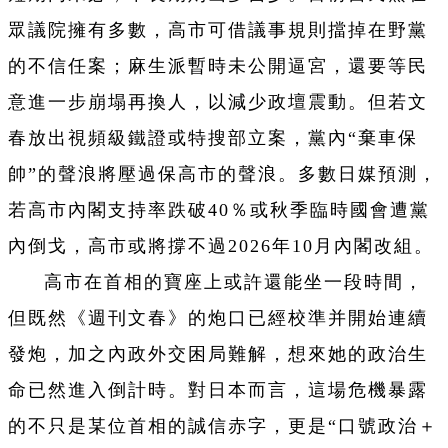
眾議院擁有多數，高市可借議事規則擋掉在野黨
的不信任案；麻生派暫時未公開逼宮，還要等民
意進一步崩塌再換人，以減少政壇震動。但若文
春放出視頻級鐵證或特搜部立案，黨內“棄車保
帥”的聲浪將壓過保高市的聲浪。多數日媒預測，
若高市內閣支持率跌破40％或秋季臨時國會遭黨
內倒戈，高市或將撐不過2026年10月內閣改組。
高市在首相的寶座上或許還能坐一段時間，
但既然《週刊文春》的炮口已經校準并開始連續
發炮，加之內政外交困局難解，想來她的政治生
命已然進入倒計時。對日本而言，這場危機暴露
的不只是某位首相的誠信赤字，更是“口號政治＋