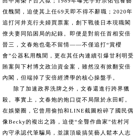
田中角榮下台入獄；1989年曝光宇野宗佑包養藝
伎醜聞，迫使其上任69天即不得不辭職；2020年
追打河井克行夫婦買票案，創下戰後日本現職閣
僚夫妻同陷困局的紀錄。即便是對前任首相安倍
晉三，文春炮也毫不留情——不僅追打“賞櫻
會”公器私用醜聞，更在其任內連續引爆甘利明受
賄案與下村博文政治資金案，雖然沒有掀翻安倍
內閣，但端掉了安倍經濟學的核心操盤手。
除了加速政界洗牌之外，文春還進行跨界獵
殺。事實上，文春炮的炮口從不局限於永田町。
在娛樂圈，它曾用偷拍和LINE截圖粉碎了國民偶
像Becky的複出之路，迫使“全聾作曲家”佐村河
內守承認代筆騙局，並讓頂級搞笑藝人鬆本人志