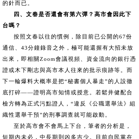
的針而已。
四、文春是否還會有第六彈？高市會因此下
台嗎？
按照文春以往的慣例，除目前已公開的67份
通信、43分鐘錄音之外，極可能還握有大招未放
出來，即相關Zoom會議視頻、資金流向的銀行憑
證或木下剛志與高市本人往來的批示痕跡等。而
下一輪爆料大概率是把“秘書個人暴走”的人設徹
底打碎——證明高市知情或授意。若鬆井健配合
檢方轉為正式污點證人，“違反《公職選舉法》組
織性選舉干預”的刑事調查就可能啟動。
至於高市會不會馬上下台，筆者的分析是，
短期內未必，中長期則凶多吉少。目前自民黨在