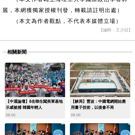
麗，本網獲獨家授權刊發，轉載請註明出處）
（本文為作者觀點，不代表本媒體立場）
【編輯：王少喆】
相關新聞
【中通論壇】8名韓生闖美軍基地
【解局】曹波：中國電網開始應
示威被捕 韓國年輕人
用量子技術，以後會不再
08-06
08-06