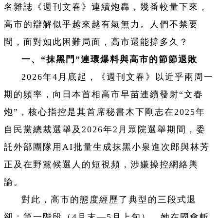
名雜誌《週刊文春》連續炮轟，幾番較量下來，
高市的辯解似乎越來越有氣無力。人們不禁要
問，面對如此困難局面，高市還能撐多久？
一、“抹黑門”連環爆料與高市的節節退敗
2026年4月底起，《週刊文春》以近乎兩周一
期的頻率，向日本首相高市早苗連續發射“文春
炮”，核心指控是其首席秘書木下剛志在2025年
自民黨總裁選舉及2026年2月眾院選舉期間，委
託外部團隊用AI批量生成抹黑小泉進次郎與林芳
正及在野黨候選人的短視頻，涉嫌操控網絡輿
論。
對此，高市的態度經歷了典型的三段式退
卻：第一階段（4月末—5月上旬），她在國會斬