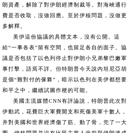
朗資產，解除了對伊朗經濟制裁等。對海峽通行
費是否收取，沒做回應。至於伊核問題，沒做更
多解釋。
美伊這份協議的具體文本，沒有公開。這
給“一事各表”留有空間，也留足各自的面子。協
議是否包括了以色列停止對伊朗小兄弟黎巴嫩軍
事打擊，語焉不詳。但特朗普今天說內坦尼亞胡
是個“難對付的傢夥”，暗示以色列在美伊都想要
和平之中，繼續試圖作梗的可能。
美國主流媒體CNN有評論說，特朗普此次對
伊動武，花費巨大軍費開支和死傷美軍十數人，
并對美國和世界經濟傷了筋、動了骨，兜了一大