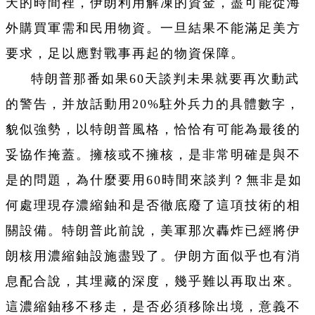
天的時間裡，伊朗利用解凍的資金，盡可能從海
外購買軍需和民用物資。一旦結果不能滿足美方
要求，足以應對戰事再起的物資保障。
特朗普那番如果60天談判未果就要再次動武
的警告，并放話動用20%駐外兵力的具體數字，
貌似強勢，以特朗普風格，恰恰有可能為最後的
妥協作掩蓋。擁核或不擁核，是非常明確是與不
是的問題，為什麼要用60時間來談判？無非是如
何處理現存濃縮鈾和是否徹底廢了這項技術的相
關設備。特朗普此前說，美軍那次轟炸已經將伊
朗核用濃縮鈾設施盡毀了。伊朗方面似乎也有消
息配合說，其埋藏的深度，幾乎難以再取出來。
這濃縮鈾移不移走，是否必須移除出境，意義不