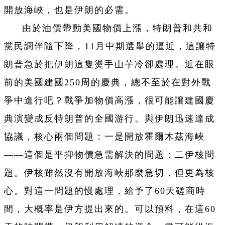
開放海峽，也是伊朗的必需。
由於油價帶動美國物價上漲，特朗普和共和
黨民調伴隨下降，11月中期選舉的逼近，這讓特
朗普急於把伊朗這隻燙手山芋冷卻處理。近在眼
前的美國建國250周的慶典，總不至於在對外戰
爭中進行吧？戰爭加物價高漲，很可能讓建國慶
典演變成反特朗普的全國游行。與伊朗迅速達成
協議，核心兩個問題：一是開放霍爾木茲海峽
——這個是平抑物價急需解決的問題；二伊核問
題。伊核雖然沒有開放海峽那麼急切，但更為核
心。對這一問題的慢處理，給予了60天磋商時
間，大概率是伊方提出來的。可以預料，在這60