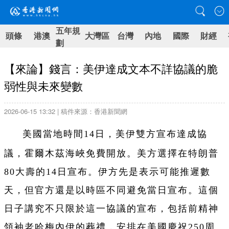
五年規
頭條
港澳
大灣區
台灣
內地
國際
財經
劃
【來論】錢言：美伊達成文本不詳協議的脆
弱性與未來變數
2026-06-15 13:32 | 稿件來源：香港新聞網
美國當地時間14日，美伊雙方宣布達成協
霍爾木茲海峽免費開放
議，
。美方選擇在特朗普
80大壽的14日宣布。伊方先是表示可能推遲數
天，但官方還是以時區不同避免當日宣布。這個
日子講究不只限於這一協議的宣布，包括前精神
領袖老哈梅內伊的葬禮，安排在美國慶祝250周