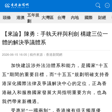
五年規
頭條
港澳
大灣區
台灣
內地
國際
財經
劃
【來論】陳勇：手執天秤與利劍 構建三位一
體的解決爭議體系
2026-06-15 16:05 | 稿件來源：香港新聞網
加快建設涉外法治體系和能力，是國家“十五
五”期間的重要目標，而“十五五”規劃明確支持香
港深化國際法律及爭議解決中心的定位，正為香
港融入和服務國家發展大局指明重要方向，也為
我們帶來新機遇。
受惠於“一國兩制”，香港擁有得天獨厚優