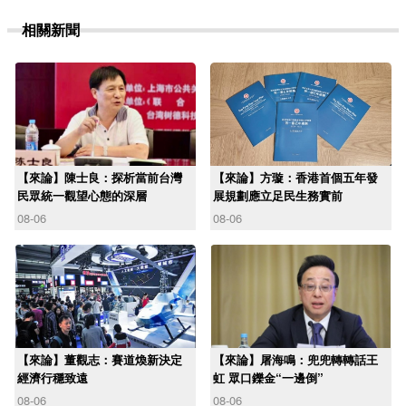
相關新聞
【來論】陳士良：探析當前台灣
【來論】方璇：香港首個五年發
民眾統一觀望心態的深層
展規劃應立足民生務實前
08-06
08-06
【來論】董觀志：賽道煥新決定
【來論】屠海鳴：兜兜轉轉話王
經濟行穩致遠
虹 眾口鑠金“一邊倒”
08-06
08-06