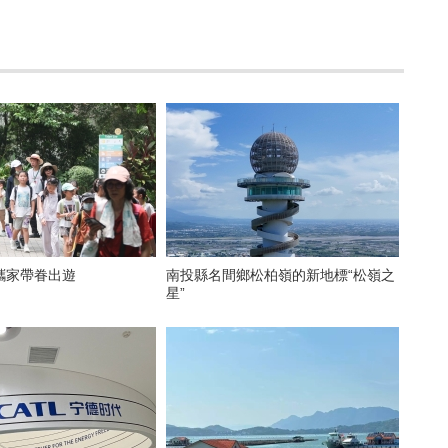
攜家帶眷出遊
南投縣名間鄉松柏嶺的新地標“松嶺之
星”