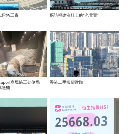
代燈塔工廠
探訪福建漁排上的“充電寶”
Laport商場施工架倒塌
香港二手樓價微跌
傷送醫