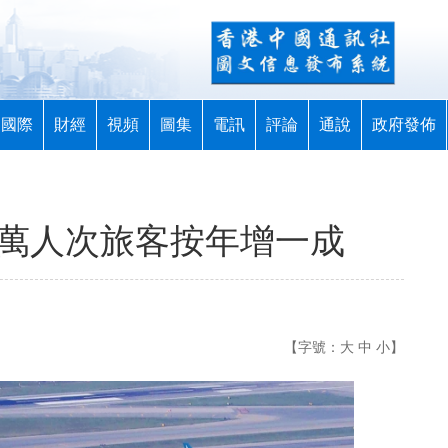
國際
財經
視頻
圖集
電訊
評論
通說
政府發佈
4萬人次旅客按年增一成
【字號：
大
中
小
】