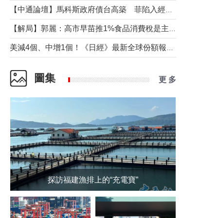
【中通論壇】馬科斯政府債台高築 菲陷入經濟困境與南海對抗惡循環？
【解局】郭麗：高市早苗推1%食品消費稅是主動作為還是被迫“飲鴆止渴”
美減4個、中增1個！《日經》最新全球份額報告透露了什麼？
圖集
更 多
探訪福建漁排上的“充電寶”