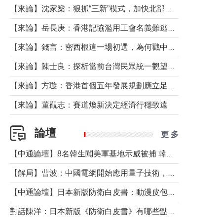
【來論】沈家燊：狠抓“三新”模式，加快北部都會區建設
【來論】岳長庚：香港記協濫用工會名義難逃法律制裁
【來論】錢言：密西根這一場初選，為何戳中了兩黨最痛的神經？
【來論】陳士良：探析當前台灣民眾統一觀望心態的深層成因
【來論】方璇：香港首個五年發展規劃應立足民生務實前行
【來論】董觀志：賽道煥新決定經濟行穩致遠
論壇
更 多
【中通論壇】8名韓生闖美軍基地示威被捕 韓國年輕人反美情緒從何而來？
【解局】曹波：中國電網開始應用量子技術，以後會不再停電嗎？
【中通論壇】日本新版防衛白皮書：動漫皮包藏不住軍國野心
對話陳洋：日本新版《防衛白皮書》有哪些點值得警惕？