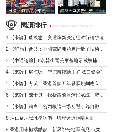
滙豐上調香港今年經濟增長預測至4.5%
酷熱天氣警告生效 本港高溫持續至下周
閱讀排行
1.【來論】董觀志：賽道煥新決定經濟行穩致遠
2.【解局】曹波：中國電網開始應用量子技術，以後會不再停電嗎？
3.【中通論壇】8名韓生闖美軍基地示威被捕 韓國年輕人反美情緒從何而來？
4.【來論】屠海鳴：兜兜轉轉話王虹 眾口鑠金“一邊倒”
5.【來論】方璇：香港首個五年發展規劃應立足民生務實前行
6.【來論】陳士良：探析當前台灣民眾統一觀望心態的深層成因
7.【來論】錢言：密西根這一場初選，為何戳中了兩黨最痛的神經？
8.拜仁慕尼黑球星訪港 與球迷近距離互動
9.香港周末極端酷熱 新界部分地區高見36度