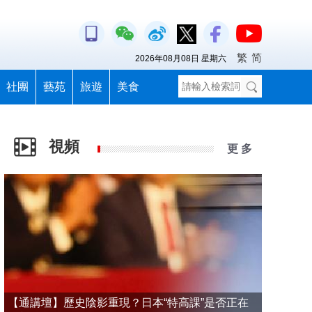
繁
简
2026年08月08日 星期六
社團
藝苑
旅遊
美食
視頻
更 多
【通講壇】歷史陰影重現？日本“特高課”是否正在