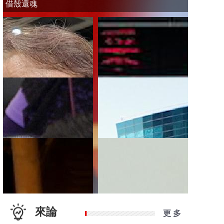
借殼還魂
來論
更 多