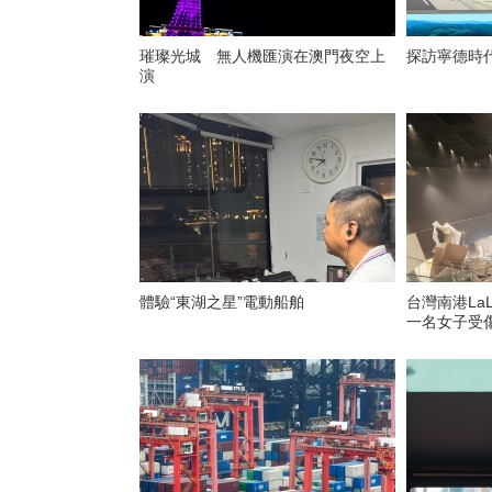
璀璨光城 無人機匯演在澳門夜空上
探訪寧德時
演
體驗“東湖之星”電動船舶
台灣南港La
一名女子受