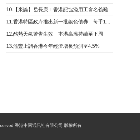
10.【來論】岳長庚：香港記協濫用工會名義難逃法律制裁
11.香港特區政府推出新一批銀色債券 每手1萬元保底息4.25厘
12.酷熱天氣警告生效 本港高溫持續至下周
13.滙豐上調香港今年經濟增長預測至4.5%
ights Reserved 香港中國通訊社有限公司 版權所有