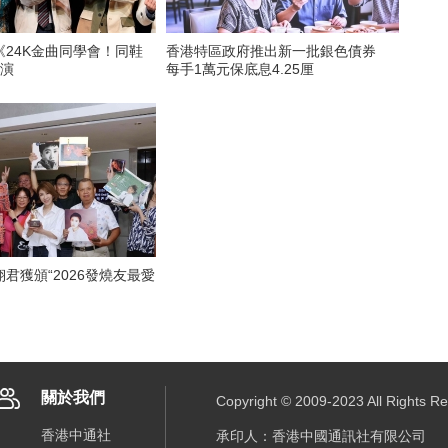
《24K金曲同學會！同鞋
香港特區政府推出新一批銀色債券
公演
每手1萬元保底息4.25厘
君獲頒“2026發燒友最愛
關於我們
Copyright © 2009-2023 All R
香港中通社
承印人：香港中國通訊社有限公司