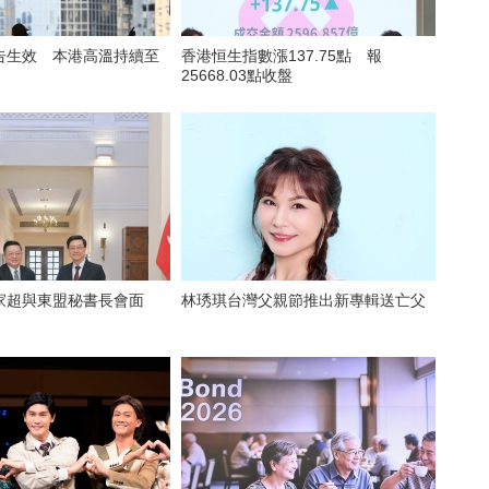
告生效 本港高溫持續至
香港恒生指數漲137.75點 報
25668.03點收盤
家超與東盟秘書長會面
林琇琪台灣父親節推出新專輯送亡父