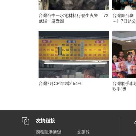
台灣台中一水電材料行發生火警 72
台灣舞台劇
歲婦一度受困
～》7日起
台灣7月CPI年增2.54%
台灣歌手李翊
歌手”獎
友情鏈接
國務院港澳辦
文匯報