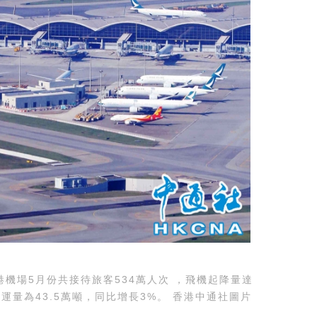
機場5月份共接待旅客534萬人次 ，飛機起降量達
; 貨運量為43.5萬噸，同比增長3%。 香港中通社圖片