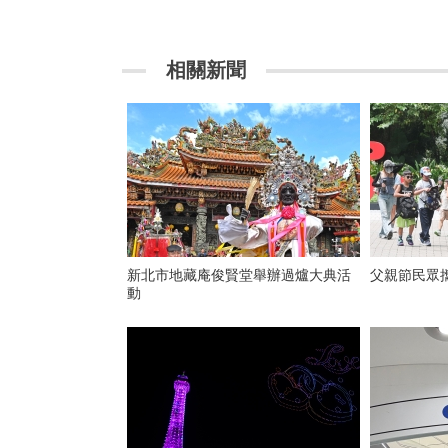
相關新聞
新北市地藏庵俊賢堂舉辦過爐大典活
父親節民眾
動