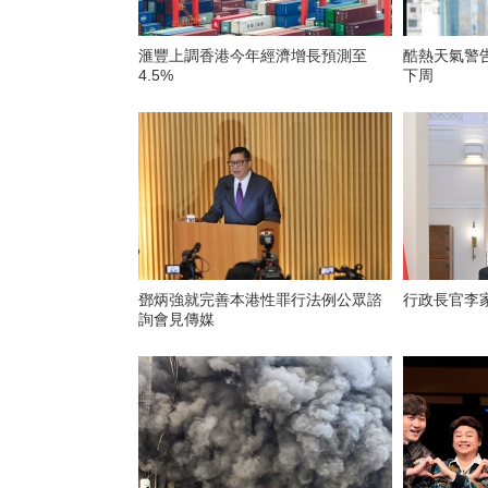
滙豐上調香港今年經濟增長預測至
酷熱天氣警
4.5%
下周
鄧炳強就完善本港性罪行法例公眾諮
行政長官李
詢會見傳媒