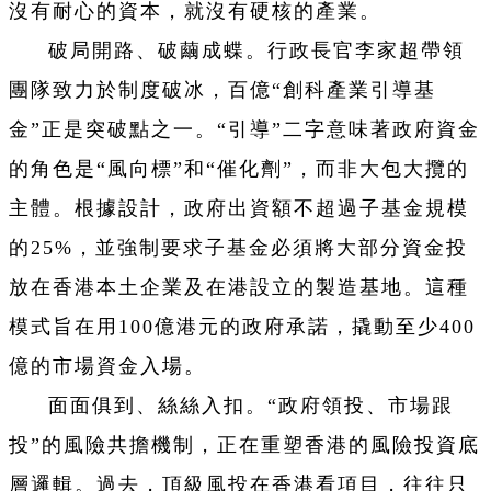
沒有耐心的資本，就沒有硬核的產業。
破局開路、破繭成蝶。行政長官李家超帶領
團隊致力於制度破冰，百億“創科產業引導基
金”正是突破點之一。“引導”二字意味著政府資金
的角色是“風向標”和“催化劑”，而非大包大攬的
主體。根據設計，政府出資額不超過子基金規模
的25%，並強制要求子基金必須將大部分資金投
放在香港本土企業及在港設立的製造基地。這種
模式旨在用100億港元的政府承諾，撬動至少400
億的市場資金入場。
面面俱到、絲絲入扣。“政府領投、市場跟
投”的風險共擔機制，正在重塑香港的風險投資底
層邏輯。過去，頂級風投在香港看項目，往往只