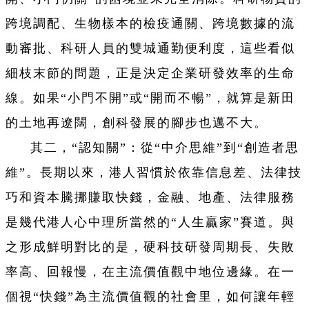
跨境調配、生物樣本的檢疫通關、跨境數據的流
動審批、科研人員的雙城通勤便利度，這些看似
細枝末節的問題，正是決定企業研發效率的生命
線。如果“小門不開”或“開而不暢”，就算是新田
的土地再遼闊，創科發展的腳步也邁不大。
其二，“認知關”：從“中介思維”到“創造者思
維”。長期以來，港人習慣於依靠信息差、法律技
巧和資本騰挪賺取快錢，金融、地產、法律服務
是幾代港人心中理所當然的“人生贏家”賽道。與
之形成鮮明對比的是，硬科技研發周期長、失敗
率高、回報慢，在主流價值觀中地位邊緣。在一
個視“快錢”為主流價值觀的社會里，如何讓年輕