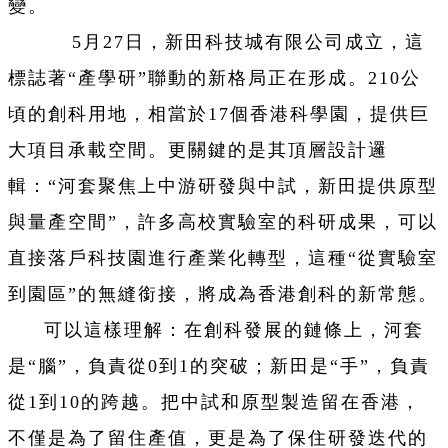
變。
5月27日，新田科技城有限公司成立，這
標誌著“產學研”聯動的新格局正在形成。210公
頃的創科用地，相當於17個香港科學園，提供巨
大項目承載空間。更關鍵的是其頂層設計邏
輯：“河套聚焦上中游研發與中試，新田提供原型
與量產空間”，許多高校實驗室的科研成果，可以
直接落戶科技園進行產業化轉型，這種“從實驗室
到園區”的無縫銜接，將成為香港創科的新常態。
可以這樣理解：在創科發展的鏈條上，河套
是“腦”，負責從0到1的突破；新田是“手”，負責
從1到10的跨越。把中試和原型製造留在香港，
不僅是為了留住產值，更是為了保住研發迭代的