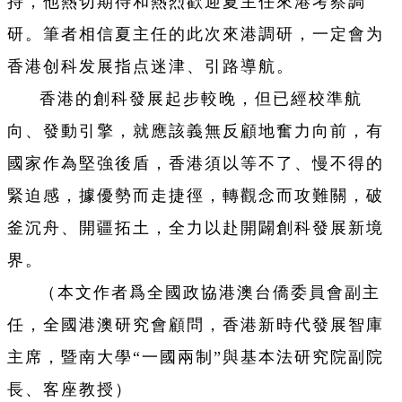
持，他熱切期待和熱烈歡迎夏主任來港考察調
研。筆者相信夏主任的此次來港調研，一定會为
香港创科发展指点迷津、引路導航。
香港的創科發展起步較晚，但已經校準航
向、發動引擎，就應該義無反顧地奮力向前，有
國家作為堅強後盾，香港須以等不了、慢不得的
緊迫感，據優勢而走捷徑，轉觀念而攻難關，破
釜沉舟、開疆拓土，全力以赴開闢創科發展新境
界。
（本文作者爲全國政協港澳台僑委員會副主
任，全國港澳研究會顧問，香港新時代發展智庫
主席，暨南大學“一國兩制”與基本法研究院副院
長、客座教授）