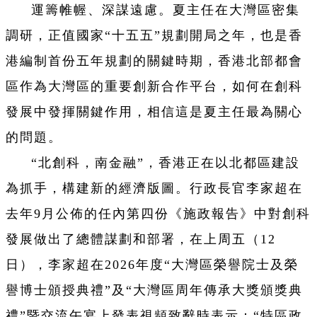
運籌帷幄、深謀遠慮。夏主任在大灣區密集
調研，正值國家“十五五”規劃開局之年，也是香
港編制首份五年規劃的關鍵時期，香港北部都會
區作為大灣區的重要創新合作平台，如何在創科
發展中發揮關鍵作用，相信這是夏主任最為關心
的問題。
“北創科，南金融”，香港正在以北都區建設
為抓手，構建新的經濟版圖。行政長官李家超在
去年9月公佈的任內第四份《施政報告》中對創科
發展做出了總體謀劃和部署，在上周五（12
日），李家超在2026年度“大灣區榮譽院士及榮
譽博士頒授典禮”及“大灣區周年傳承大獎頒獎典
禮”暨交流午宴上發表視頻致辭時表示：“特區政