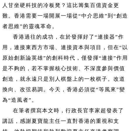
人甘坐硬科技的冷板凳？這比籌集百億資金更
難。香港需要一場開展一場從“中介思維”到“創造
者思維”的靈魂革命。
香港過往的成功，在於發揮好了“連接器”作
用，連接東西方市場、連接資本與項目，但在“以
原始創新論英雄”的創科時代，僅發揮“連接”作用
是不夠的，若不掌握核心技術、不深度參與價值
創造，就永遠只是別人棋盤上的一枚棋子。改道
換向、改弦易調。今天，香港必須從“等風來”變
為“造風者”。
在筆者撰寫本文時，行政長官李家超發表了
講話，感謝夏寶龍主任一直對香港的重視和支