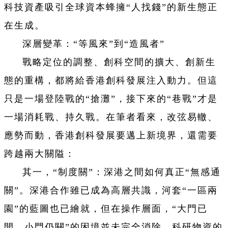
科技資產吸引全球資本蜂擁“人找錢”的新生態正
在生成。
深層變革：“等風來”到“造風者”
戰略定位的調整、創科空間的擴大、創新生
態的重構，都將給香港創科發展注入動力。但這
只是一場登陸戰的“搶灘”，接下來的“巷戰”才是
一場消耗戰、持久戰。在筆者看來，改弦易轍、
應勢而動，香港創科發展要邁上新境界，還需要
跨越兩大關隘：
其一，“制度關”：深港之間如何真正“無感通
關”。深港合作雖已成為高層共識，河套“一區兩
園”的藍圖也已繪就，但在操作層面，“大門已
開、小門仍關”的困境並未完全消除。科研物資的