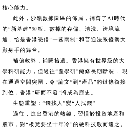
核心能力。
此外，沙嶺數據園區的佈局，補齊了AI時代
的“新基建”短板。數據的存儲、清洗、跨境流
通，恰是香港憑借“一國兩制”和普通法系優勢大
顯身手的舞台。
補偏救弊，補闕拾遺。香港擁有世界級的大
學科研能力，但過往“產學研”鏈條長期斷裂， 現
在通過空間突圍，令“論文”到“產品”的鏈條銜接
到位，香港“研而不發”將成為歷史。
生態重塑：“錢找人”變“人找錢”
過往，進出香港的熱錢，習慣於投資地產和
股市，對“板凳要坐十年冷”的硬科技敬而遠之。