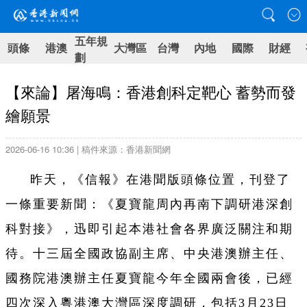
五年規
頭條
港澳
大灣區
台灣
內地
國際
財經
劃
【來論】屠海鳴：香港創科定靶心 蓄勢而發
繪願景
2026-06-16 10:36 | 稿件來源：香港新聞網
昨天，《信報》在港聞版頭條位置，刊登了
一條重要新聞：《夏寶龍周內再南下調研港深創
科對接》，迅即引起本港社會各界廣泛關注和期
待。十三屆全國政協副主席、中央港澳辦主任、
國務院港澳辦主任夏寶龍今年全國兩會後，已經
四次深入粵港澳大灣區深度調研，包括3月23日