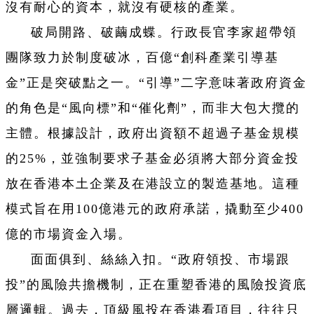
沒有耐心的資本，就沒有硬核的產業。
破局開路、破繭成蝶。行政長官李家超帶領
團隊致力於制度破冰，百億“創科產業引導基
金”正是突破點之一。“引導”二字意味著政府資金
的角色是“風向標”和“催化劑”，而非大包大攬的
主體。根據設計，政府出資額不超過子基金規模
的25%，並強制要求子基金必須將大部分資金投
放在香港本土企業及在港設立的製造基地。這種
模式旨在用100億港元的政府承諾，撬動至少400
億的市場資金入場。
面面俱到、絲絲入扣。“政府領投、市場跟
投”的風險共擔機制，正在重塑香港的風險投資底
層邏輯。過去，頂級風投在香港看項目，往往只