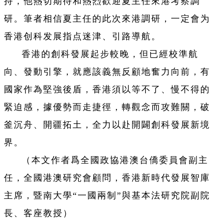
持，他熱切期待和熱烈歡迎夏主任來港考察調
研。筆者相信夏主任的此次來港調研，一定會为
香港创科发展指点迷津、引路導航。
香港的創科發展起步較晚，但已經校準航
向、發動引擎，就應該義無反顧地奮力向前，有
國家作為堅強後盾，香港須以等不了、慢不得的
緊迫感，據優勢而走捷徑，轉觀念而攻難關，破
釜沉舟、開疆拓土，全力以赴開闢創科發展新境
界。
（本文作者爲全國政協港澳台僑委員會副主
任，全國港澳研究會顧問，香港新時代發展智庫
主席，暨南大學“一國兩制”與基本法研究院副院
長、客座教授）