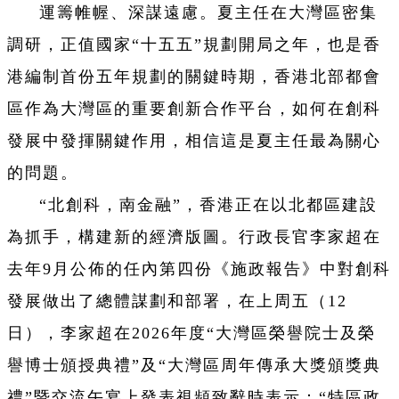
運籌帷幄、深謀遠慮。夏主任在大灣區密集
調研，正值國家“十五五”規劃開局之年，也是香
港編制首份五年規劃的關鍵時期，香港北部都會
區作為大灣區的重要創新合作平台，如何在創科
發展中發揮關鍵作用，相信這是夏主任最為關心
的問題。
“北創科，南金融”，香港正在以北都區建設
為抓手，構建新的經濟版圖。行政長官李家超在
去年9月公佈的任內第四份《施政報告》中對創科
發展做出了總體謀劃和部署，在上周五（12
日），李家超在2026年度“大灣區榮譽院士及榮
譽博士頒授典禮”及“大灣區周年傳承大獎頒獎典
禮”暨交流午宴上發表視頻致辭時表示：“特區政