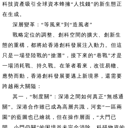
科技資產吸引全球資本蜂擁“人找錢”的新生態正
在生成。
深層變革：“等風來”到“造風者”
戰略定位的調整、創科空間的擴大、創新生
態的重構，都將給香港創科發展注入動力。但這
只是一場登陸戰的“搶灘”，接下來的“巷戰”才是
一場消耗戰、持久戰。在筆者看來，改弦易轍、
應勢而動，香港創科發展要邁上新境界，還需要
跨越兩大關隘：
其一，“制度關”：深港之間如何真正“無感通
關”。深港合作雖已成為高層共識，河套“一區兩
園”的藍圖也已繪就，但在操作層面，“大門已
開、小門仍關”的困境並未完全消除。科研物資的