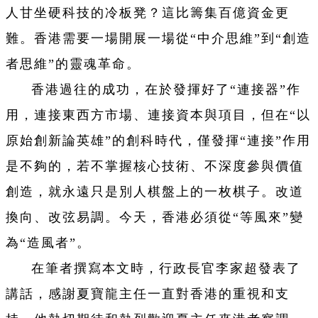
人甘坐硬科技的冷板凳？這比籌集百億資金更
難。香港需要一場開展一場從“中介思維”到“創造
者思維”的靈魂革命。
香港過往的成功，在於發揮好了“連接器”作
用，連接東西方市場、連接資本與項目，但在“以
原始創新論英雄”的創科時代，僅發揮“連接”作用
是不夠的，若不掌握核心技術、不深度參與價值
創造，就永遠只是別人棋盤上的一枚棋子。改道
換向、改弦易調。今天，香港必須從“等風來”變
為“造風者”。
在筆者撰寫本文時，行政長官李家超發表了
講話，感謝夏寶龍主任一直對香港的重視和支