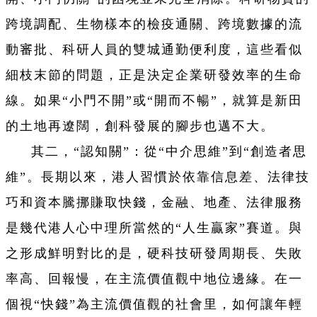
跨境調配、生物樣本的檢疫通關、跨境數據的流
動審批、科研人員的雙城通勤便利度，這些看似
細枝末節的問題，正是決定企業研發效率的生命
線。如果“小門不開”或“開而不暢”，就算是新田
的土地再遼闊，創科發展的腳步也邁不大。
其二，“認知關”：從“中介思維”到“創造者思
維”。長期以來，港人習慣於依靠信息差、法律技
巧和資本騰挪賺取快錢，金融、地產、法律服務
是幾代港人心中理所當然的“人生贏家”賽道。與
之形成鮮明對比的是，硬科技研發周期長、失敗
率高、回報慢，在主流價值觀中地位邊緣。在一
個視“快錢”為主流價值觀的社會里，如何讓年輕