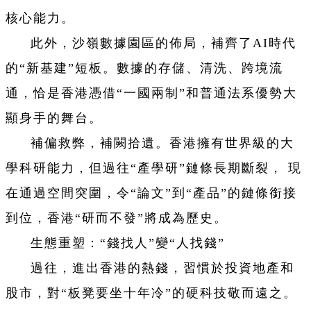
核心能力。
此外，沙嶺數據園區的佈局，補齊了AI時代
的“新基建”短板。數據的存儲、清洗、跨境流
通，恰是香港憑借“一國兩制”和普通法系優勢大
顯身手的舞台。
補偏救弊，補闕拾遺。香港擁有世界級的大
學科研能力，但過往“產學研”鏈條長期斷裂， 現
在通過空間突圍，令“論文”到“產品”的鏈條銜接
到位，香港“研而不發”將成為歷史。
生態重塑：“錢找人”變“人找錢”
過往，進出香港的熱錢，習慣於投資地產和
股市，對“板凳要坐十年冷”的硬科技敬而遠之。