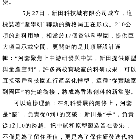
變。
5月27日，新田科技城有限公司成立，這
標誌著“產學研”聯動的新格局正在形成。210公
頃的創科用地，相當於17個香港科學園，提供巨
大項目承載空間。更關鍵的是其頂層設計邏
輯：“河套聚焦上中游研發與中試，新田提供原型
與量產空間”，許多高校實驗室的科研成果，可以
直接落戶科技園進行產業化轉型，這種“從實驗室
到園區”的無縫銜接，將成為香港創科的新常態。
可以這樣理解：在創科發展的鏈條上，河套
是“腦”，負責從0到1的突破；新田是“手”，負責
從1到10的跨越。把中試和原型製造留在香港，
不僅是為了留住產值，更是為了保住研發迭代的