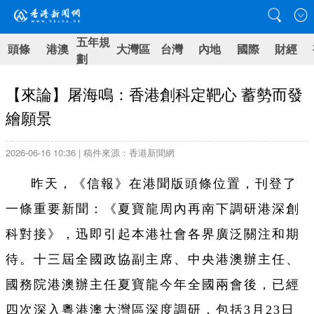
五年規
頭條
港澳
大灣區
台灣
內地
國際
財經
劃
【來論】屠海鳴：香港創科定靶心 蓄勢而發
繪願景
2026-06-16 10:36 | 稿件來源：香港新聞網
昨天，《信報》在港聞版頭條位置，刊登了
一條重要新聞：《夏寶龍周內再南下調研港深創
科對接》，迅即引起本港社會各界廣泛關注和期
待。十三屆全國政協副主席、中央港澳辦主任、
國務院港澳辦主任夏寶龍今年全國兩會後，已經
四次深入粵港澳大灣區深度調研，包括3月23日