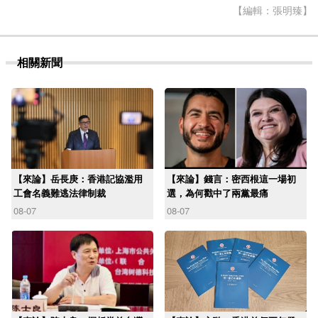
【編輯：張明臻】
相關新聞
【來論】岳長庚：香港記協濫用
【來論】錢言：密西根這一場初
工會名義難逃法律制裁
選，為何戳中了兩黨最痛
08-07
08-07