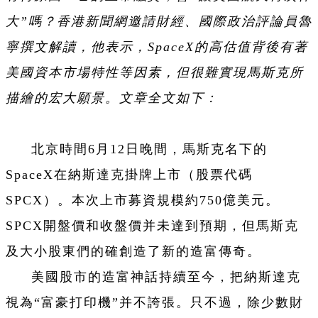
大”嗎？香港新聞網邀請財經、國際政治評論員魯
寧撰文解讀，他表示，SpaceX的高估值背後有著
美國資本市場特性等因素，但很難實現馬斯克所
描繪的宏大願景。文章全文如下：
北京時間6月12日晚間，馬斯克名下的
SpaceX在納斯達克掛牌上市（股票代碼
SPCX）。本次上市募資規模約750億美元。
SPCX開盤價和收盤價并未達到預期，但馬斯克
及大小股東們的確創造了新的造富傳奇。
美國股市的造富神話持續至今，把納斯達克
視為“富豪打印機”并不誇張。只不過，除少數財