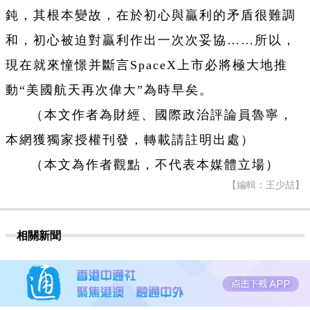
鈍，其根本變故，在於初心與贏利的矛盾很難調
和，初心被迫對贏利作出一次次妥協……所以，
現在就來憧憬并斷言SpaceX上市必將極大地推
動“美國航天再次偉大”為時早矣。
（本文作者為財經、國際政治評論員魯寧，
本網獲獨家授權刊發，轉載請註明出處）
（本文為作者觀點，不代表本媒體立場）
【編輯：王少喆】
相關新聞