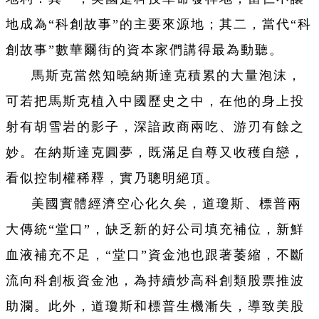
地成為“科創故事”的主要來源地；其二，當代“科
創故事”數華爾街的資本家們講得最為動聽。
馬斯克當然知曉納斯達克積累的大量泡沫，
可若把馬斯克植入中國歷史之中，在他的身上投
射有胡雪岩的影子，深諳政商兩吃、游刃有餘之
妙。在納斯達克圓夢，既滿足自尊又收穫自戀，
看似控制權稀釋，實乃聰明絕頂。
美國實體經濟空心化久矣，道瓊斯、標普兩
大傳統“堂口”，缺乏新的好公司填充補位，新鮮
血液補充不足，“堂口”資金池也跟著萎縮，不斷
流向科創板資金池，為持續炒高科創類股票推波
助瀾。此外，道瓊斯和標普生機漸失，導致美股