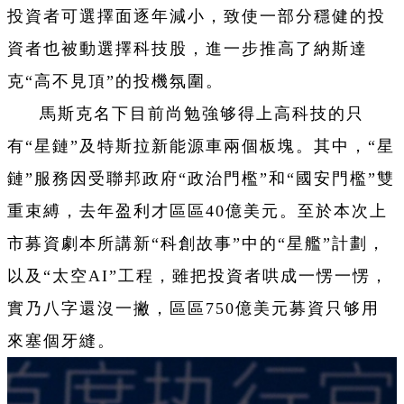
投資者可選擇面逐年減小，致使一部分穩健的投
資者也被動選擇科技股，進一步推高了納斯達
克“高不見頂”的投機氛圍。
馬斯克名下目前尚勉強够得上高科技的只
有“星鏈”及特斯拉新能源車兩個板塊。其中，“星
鏈”服務因受聯邦政府“政治門檻”和“國安門檻”雙
重束縛，去年盈利才區區40億美元。至於本次上
市募資劇本所講新“科創故事”中的“星艦”計劃，
以及“太空AI”工程，雖把投資者哄成一愣一愣，
實乃八字還沒一撇，區區750億美元募資只够用
來塞個牙縫。