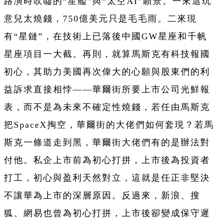
路演時吹噓的“星艦”與“太空AI”願景。一來這玩
意兒太燒錢，750億美元只是毛毛雨。二來現
有“星鏈”，在技術上已落後中國GW星座和千帆
星座項目一大截。再則，就算馬斯克有科技報國
初心，其助力美國再次偉大的心願與股東們的利
益訴求直接相悖——華爾街所要上市公司光鮮報
表，而不是為未來不確定性燒錢，若任由馬斯克
把SpaceX掏空，華爾街的大佬們如何套現？若馬
斯克一條道走到黑，華爾街大佬們有的是辦法對
付他。私企上市前為初心打拼，上市後為投資者
打工，初心與盈利天然對立，這就是任正非堅決
不讓華為上市的深層原因。反過來，新浪、搜
狐、網易也曾為初心打拼，上市後卻變成保守遲