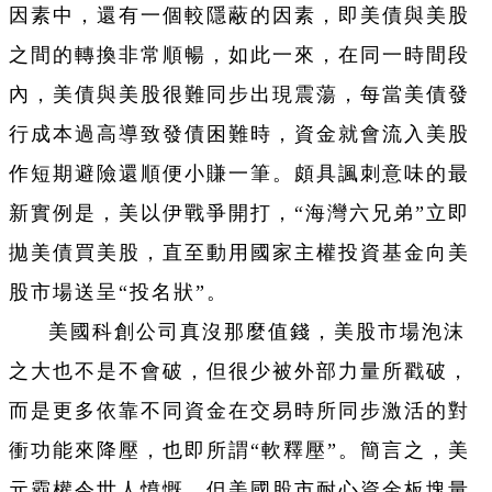
因素中，還有一個較隱蔽的因素，即美債與美股
之間的轉換非常順暢，如此一來，在同一時間段
內，美債與美股很難同步出現震蕩，每當美債發
行成本過高導致發債困難時，資金就會流入美股
作短期避險還順便小賺一筆。頗具諷刺意味的最
新實例是，美以伊戰爭開打，“海灣六兄弟”立即
拋美債買美股，直至動用國家主權投資基金向美
股市場送呈“投名狀”。
美國科創公司真沒那麼值錢，美股市場泡沫
之大也不是不會破，但很少被外部力量所戳破，
而是更多依靠不同資金在交易時所同步激活的對
衝功能來降壓，也即所謂“軟釋壓”。簡言之，美
元霸權令世人憤慨，但美國股市耐心資金板塊量