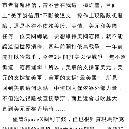
市者普遍相信，雷不會在我這一棒炸響。台面
上“美字號信用”不斷被透支，操作上現階段想避
險，還是不得不依賴美股、美債、美元和美國。
任何一位美國總統，要想維持美國霸權，就不能
讓這個世界消停。四年前開打俄烏戰爭，一年前
開打以哈戰爭，今年2月開打美以伊戰爭，無不遵
循這一霸權邏輯！所以，美股的支撐靠美元，美
元的支撐靠美軍，美軍的支撐“最美國”。所見，
回到美股這個原點，中短期內僅依靠外部力量，
不但泡泡很難被直接擊穿，而且還會越吹越大，
直到美元霸權坍塌時……
儘管SpaceX圈到了錢，但也很難實現馬斯克