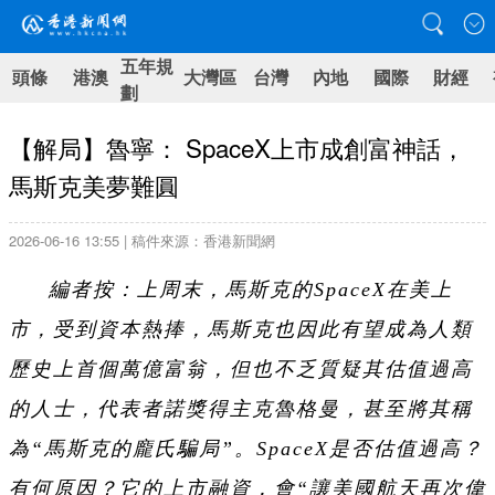
五年規
頭條
港澳
大灣區
台灣
內地
國際
財經
劃
【解局】魯寧： SpaceX上市成創富神話，
馬斯克美夢難圓
2026-06-16 13:55 | 稿件來源：香港新聞網
編者按：上周末，馬斯克的SpaceX在美上
市，受到資本熱捧，馬斯克也因此有望成為人類
歷史上首個萬億富翁，但也不乏質疑其估值過高
的人士，代表者諾獎得主克魯格曼，甚至將其稱
為“馬斯克的龐氏騙局”。SpaceX是否估值過高？
有何原因？它的上市融資，會“讓美國航天再次偉