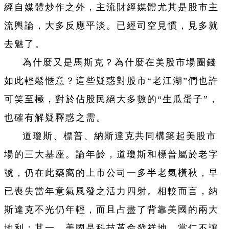
經自媒體炒作之外，主流財經媒體尤其是股市主
流輿論，大多反應平淡。已經司空見慣，見多就
去魅了。
為什麼又是馬斯克？為什麼在美股市場圈錢
如此輕鬆愜意？這些疑惑對股市“老江湖”們也許
可笑至極，對於佔股民絕大多數的“生瓜蛋子”，
也確有解疑釋惑之需。
道瓊斯、標普、納斯達克共同構築起美股市
場的三大基座。論年齡，道瓊斯和標普屬於老字
號，仍在此築窩的上市公司一多半老氣橫秋，早
已喪失當年意氣風發之活力四射。相較而言，納
斯達克不光仍年輕，而且占盡了背靠美國的兩大
地利：其一，美國是科技革命發祥地，當仁不讓