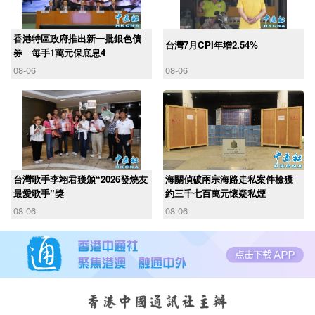
香港特區政府推出新一批銀色債
台灣7月CPI年增2.54%
券 每手1萬元保底息4
08-06
08-06
台灣歌手李翊君獲頒“2026發燒友
海關偵破兩宗海路走私案件檢獲
最愛歌手”獎
約三千七百萬元懷疑私煙
08-06
08-06