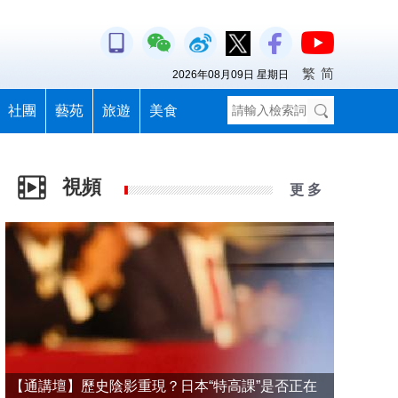
繁
简
2026年08月09日 星期日
社團
藝苑
旅遊
美食
視頻
更 多
【通講壇】歷史陰影重現？日本“特高課”是否正在