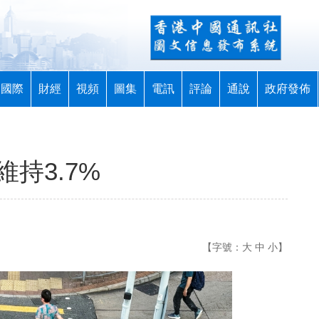
國際
財經
視頻
圖集
電訊
評論
通說
政府發佈
持3.7%
【字號：
大
中
小
】