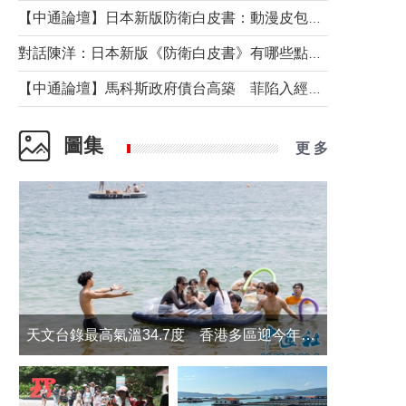
【中通論壇】日本新版防衛白皮書：動漫皮包藏不住軍國野心
對話陳洋：日本新版《防衛白皮書》有哪些點值得警惕？
【中通論壇】馬科斯政府債台高築 菲陷入經濟困境與南海對抗惡循環？
圖集
更 多
天文台錄最高氣溫34.7度 香港多區迎今年最熱一天