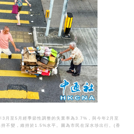
月至5月經季節性調整的失業率為3.7%，與今年2月至
持不變，維持於1.5%水平。圖為市民在深水埗出行。(香