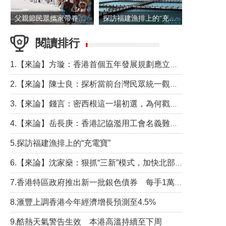
父親節民眾攜家帶眷出遊
探訪福建漁排上的“充電寶”
閱讀排行
1.【來論】方璇：香港首個五年發展規劃應立足民生務實前行
2.【來論】陳士良：探析當前台灣民眾統一觀望心態的深層成因
3.【來論】錢言：密西根這一場初選，為何戳中了兩黨最痛的神經？
4.【來論】岳長庚：香港記協濫用工會名義難逃法律制裁
5.探訪福建漁排上的“充電寶”
6.【來論】沈家燊：狠抓“三新”模式，加快北部都會區建設
7.香港特區政府推出新一批銀色債券 每手1萬元保底息4.25厘
8.滙豐上調香港今年經濟增長預測至4.5%
9.酷熱天氣警告生效 本港高溫持續至下周