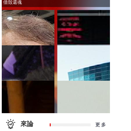
借殼還魂
來論
更 多