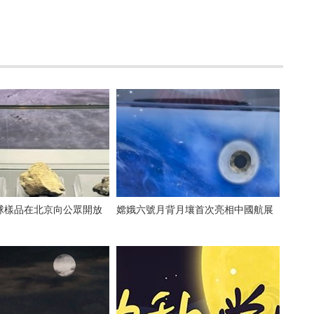
球樣品在北京向公眾開放
嫦娥六號月背月壤首次亮相中國航展