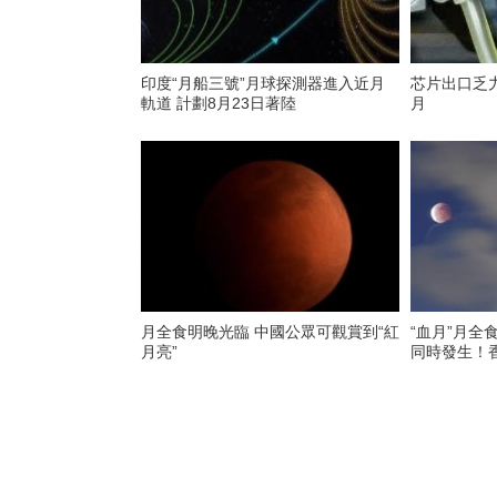
印度“月船三號”月球探測器進入近月
芯片出口乏
軌道 計劃8月23日著陸
月
月全食明晚光臨 中國公眾可觀賞到“紅
“血月”月全
月亮”
同時發生！