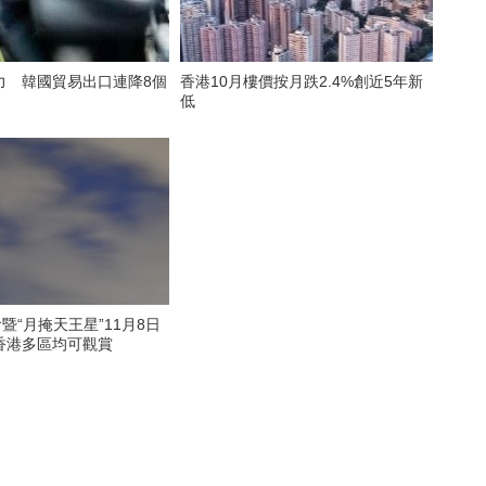
力 韓國貿易出口連降8個
香港10月樓價按月跌2.4%創近5年新
低
食暨“月掩天王星”11月8日
香港多區均可觀賞