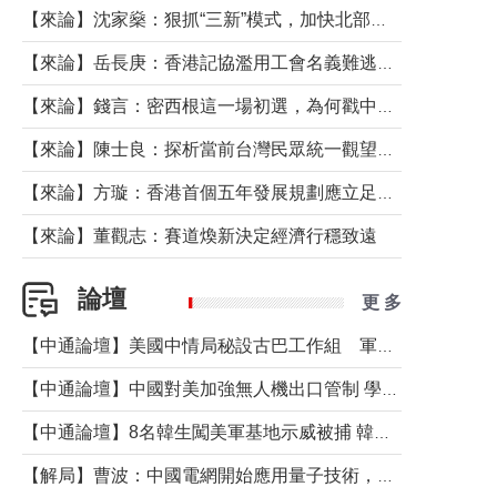
【來論】沈家燊：狠抓“三新”模式，加快北部都會區建設
【來論】岳長庚：香港記協濫用工會名義難逃法律制裁
【來論】錢言：密西根這一場初選，為何戳中了兩黨最痛的神經？
【來論】陳士良：探析當前台灣民眾統一觀望心態的深層成因
【來論】方璇：香港首個五年發展規劃應立足民生務實前行
【來論】董觀志：賽道煥新決定經濟行穩致遠
論壇
更 多
【中通論壇】美國中情局秘設古巴工作組 軍事行動箭在弦上？
【中通論壇】中國對美加強無人機出口管制 學者：貿易與安全考量兼有
【中通論壇】8名韓生闖美軍基地示威被捕 韓國年輕人反美情緒從何而來？
【解局】曹波：中國電網開始應用量子技術，以後會不再停電嗎？