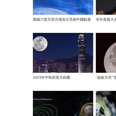
嫦娥六號月背月壤首次亮相中國航展
本年度最大
2023年中秋節賞月錦囊
“超級月亮”