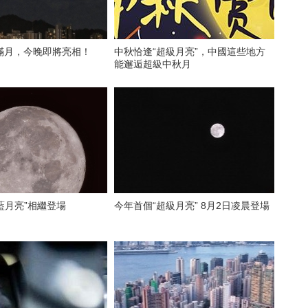
滿月，今晚即將亮相！
中秋恰逢“超級月亮”，中國這些地方
能邂逅超級中秋月
“藍月亮”相繼登場
今年首個“超級月亮” 8月2日凌晨登場