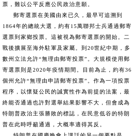
票，難以公平反應公民政治意願。
郵寄選票在美國由來已久，最早可追溯到
1864年的總統大選，約有15萬聯邦士兵通過郵寄
選票到家鄉投票。這被視為郵寄選票的開始。二
戰後擴展至海外駐軍及家屬。到20世紀中期，多
數州立法允許“無理由郵寄投票”。大規模使用郵
寄選票則是2020年疫情期間。目前為止，約有36
個州允許“無理由申請郵寄投票”。作為一項投票
程序，以懷疑公民的誠實性作為前提的法案，最
終能否通過也許對選舉結果影響不大，但會成為
特朗普政治主張勝敗的標誌，在民意低谷的特朗
普在此時呼籲通過，大概率適得其反。
特朗普在國慶晚會上講話的另一個要點是，