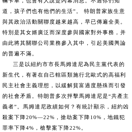
輛卡車，也會有人說是內幕消息。不過你們知
道，孩子們也有他們的生活”。 特朗普家族生意
與其政治活動關聯度越來越高，早已傳遍全美。
特別是其女婿廣泛而深度參與國家對外事務，并
由此將其關聯公司業務參入其中，引起美國輿論
的普遍不滿。
三是以紐約市市長馬姆達尼為民主黨代表的
新生代，有著在自己轄區類施行北歐式的高福利
民主社會主義理想，以緩解貧富過度懸殊而引發
的社會矛盾。特朗普多次抨擊馬姆達尼是“共產主
義者”。馬姆達尼政績如何？有統計顯示，紐約凶
殺案下降20%—22%，搶劫案下降10%，地鐵犯
罪率下降4%，槍擊案下降22%。