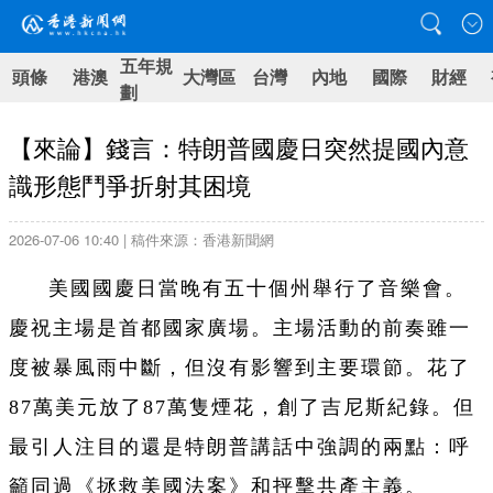
五年規
頭條
港澳
大灣區
台灣
內地
國際
財經
劃
【來論】錢言：特朗普國慶日突然提國內意
識形態鬥爭折射其困境
2026-07-06 10:40 | 稿件來源：香港新聞網
美國國慶日當晚有五十個州舉行了音樂會。
慶祝主場是首都國家廣場。主場活動的前奏雖一
度被暴風雨中斷，但沒有影響到主要環節。花了
87萬美元放了87萬隻煙花，創了吉尼斯紀錄。但
最引人注目的還是特朗普講話中強調的兩點：呼
籲同過《拯救美國法案》和抨擊共產主義。