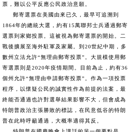
票，難以公平反應公民政治意願。
郵寄選票在美國由來已久，最早可追溯到
1864年的總統大選，約有15萬聯邦士兵通過郵寄
選票到家鄉投票。這被視為郵寄選票的開始。二
戰後擴展至海外駐軍及家屬。到20世紀中期，多
數州立法允許“無理由郵寄投票”。大規模使用郵
寄選票則是2020年疫情期間。目前為止，約有36
個州允許“無理由申請郵寄投票”。作為一項投票
程序，以懷疑公民的誠實性作為前提的法案，最
終能否通過也許對選舉結果影響不大，但會成為
特朗普政治主張勝敗的標誌，在民意低谷的特朗
普在此時呼籲通過，大概率適得其反。
特朗普在國慶晚會上講話的另一個要點是，