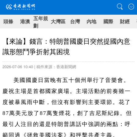
五年規
頭條
港澳
大灣區
台灣
內地
國際
財經
劃
【來論】錢言：特朗普國慶日突然提國內意
識形態鬥爭折射其困境
2026-07-06 10:40 | 稿件來源：香港新聞網
美國國慶日當晚有五十個州舉行了音樂會。
慶祝主場是首都國家廣場。主場活動的前奏雖一
度被暴風雨中斷，但沒有影響到主要環節。花了
87萬美元放了87萬隻煙花，創了吉尼斯紀錄。但
最引人注目的還是特朗普講話中強調的兩點：呼
籲同過《拯救美國法案》和抨擊共產主義。