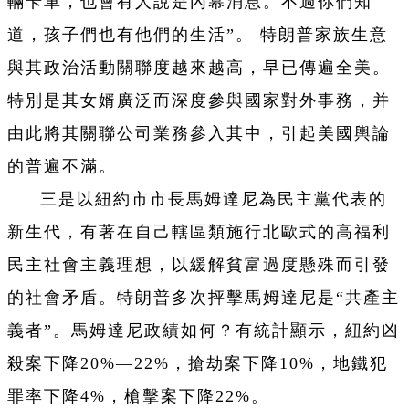
輛卡車，也會有人說是內幕消息。不過你們知
道，孩子們也有他們的生活”。 特朗普家族生意
與其政治活動關聯度越來越高，早已傳遍全美。
特別是其女婿廣泛而深度參與國家對外事務，并
由此將其關聯公司業務參入其中，引起美國輿論
的普遍不滿。
三是以紐約市市長馬姆達尼為民主黨代表的
新生代，有著在自己轄區類施行北歐式的高福利
民主社會主義理想，以緩解貧富過度懸殊而引發
的社會矛盾。特朗普多次抨擊馬姆達尼是“共產主
義者”。馬姆達尼政績如何？有統計顯示，紐約凶
殺案下降20%—22%，搶劫案下降10%，地鐵犯
罪率下降4%，槍擊案下降22%。