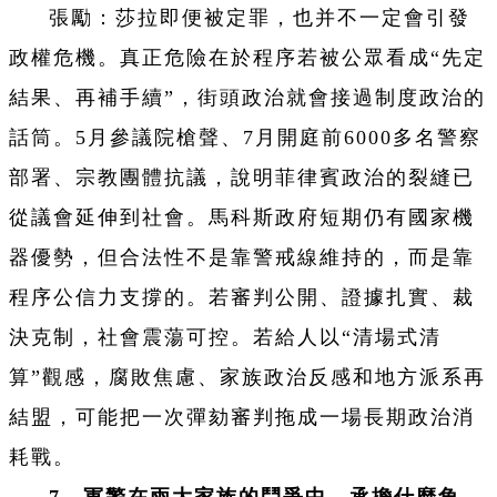
張勵：莎拉即便被定罪，也并不一定會引發
政權危機。真正危險在於程序若被公眾看成“先定
結果、再補手續”，街頭政治就會接過制度政治的
話筒。5月參議院槍聲、7月開庭前6000多名警察
部署、宗教團體抗議，說明菲律賓政治的裂縫已
從議會延伸到社會。馬科斯政府短期仍有國家機
器優勢，但合法性不是靠警戒線維持的，而是靠
程序公信力支撐的。若審判公開、證據扎實、裁
決克制，社會震蕩可控。若給人以“清場式清
算”觀感，腐敗焦慮、家族政治反感和地方派系再
結盟，可能把一次彈劾審判拖成一場長期政治消
耗戰。
7、軍警在兩大家族的鬥爭中，承擔什麼角