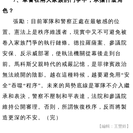
色？
張勵：目前軍隊和警察正處在最敏感的位
置。憲法上是秩序維護者，現實中又不可避免被
卷入家族鬥爭的執行鏈條。德拉羅薩案、參議院
安保、反示威部署，使執法機關從幕後走到台
前。馬科斯父親時代的戒嚴記憶，是菲律賓政治
無法繞開的陰影。越在這種時候，越要避免用“安
全”吞噬“程序”。未來的局勢底線是軍隊不介入繼
承和表決，警察不壓制和平表達，法院和參議院
維持公開審理。否則，所謂恢復秩序，反而將製
造更深的不安。（完）
【編輯：王豐鈴】