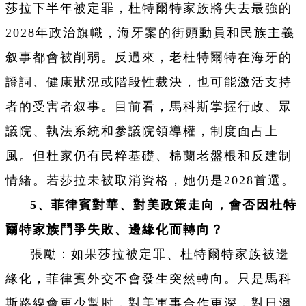
莎拉下半年被定罪，杜特爾特家族將失去最強的
2028年政治旗幟，海牙案的街頭動員和民族主義
叙事都會被削弱。反過來，老杜特爾特在海牙的
證詞、健康狀況或階段性裁決，也可能激活支持
者的受害者叙事。目前看，馬科斯掌握行政、眾
議院、執法系統和參議院領導權，制度面占上
風。但杜家仍有民粹基礎、棉蘭老盤根和反建制
情緒。若莎拉未被取消資格，她仍是2028首選。
5、菲律賓對華、對美政策走向，會否因杜特
爾特家族鬥爭失敗、邊緣化而轉向？
張勵：如果莎拉被定罪、杜特爾特家族被邊
緣化，菲律賓外交不會發生突然轉向。只是馬科
斯路線會更少掣肘，對美軍事合作更深，對日澳