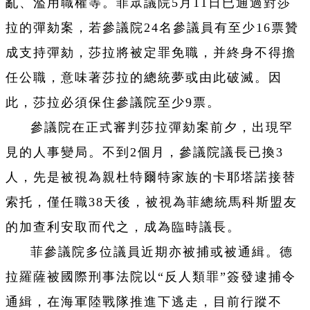
亂、濫用職權等。菲眾議院5月11日已通過對莎
拉的彈劾案，若參議院24名參議員有至少16票贊
成支持彈劾，莎拉將被定罪免職，并終身不得擔
任公職，意味著莎拉的總統夢或由此破滅。因
此，莎拉必須保住參議院至少9票。
參議院在正式審判莎拉彈劾案前夕，出現罕
見的人事變局。不到2個月，參議院議長已換3
人，先是被視為親杜特爾特家族的卡耶塔諾接替
索托，僅任職38天後，被視為菲總統馬科斯盟友
的加查利安取而代之，成為臨時議長。
菲參議院多位議員近期亦被捕或被通緝。德
拉羅薩被國際刑事法院以“反人類罪”簽發逮捕令
通緝，在海軍陸戰隊推進下逃走，目前行蹤不