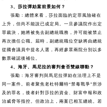
3、莎拉彈劾案前景如何？
張勵：總體來看，莎拉面臨的定罪風險確在
上升，但尚不能說已成定局。一旦參議院作出定
罪裁決，她將被免去副總統職務，并可能被禁止
再次擔任公職。屆時，副總統職位空缺將由總統
從國會議員中提名人選，再經參眾兩院分別以多
數票確認後補位。
4、海牙、馬尼拉的審判會否雙線聯動？
張勵：海牙審判與馬尼拉彈劾在法理上不是
同一案件。前者聚焦老杜特爾特“禁毒戰爭”所涉
及的罪名，後者針對莎拉的資金、財富申報和政
治威脅等指控。但政治上，兩案已相互纏繞。若