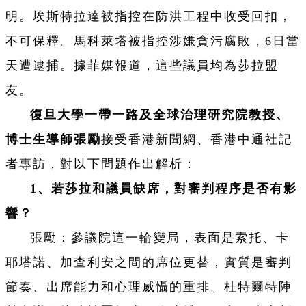
明。埃斯特拉達被指控在防洪工程中收受回扣，
不可保釋。馬科萊塔被指控涉嫌貪污腐敗，6日當
天遭逮捕。據菲媒報道，這些議員均為莎拉盟
友。
復旦大學一帶一路及全球治理研究院教授、
博士生導師張勵
接受香港新聞網、香港中通社記
者專訪，對以下問題作出解析：
1、若莎拉和議員缺席，對審判程序是否有影
響？
張勵：參議院這一輪變局，表面是索托、卡
耶塔諾、加查利安之間的席位更替，實質是審判
節奏、出席能力和心理威懾的重排。杜特爾特陣