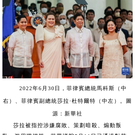
2022
年
6
月
30
日，菲律賓總統馬科斯（中
右）、菲律賓副總統莎拉
·
杜特爾特（中左）。
圖
源：新華社
莎拉被指控涉嫌腐敗、策劃暗殺、煽動叛