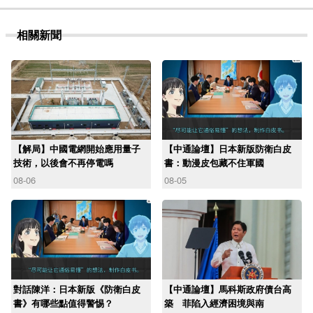
相關新聞
【解局】中國電網開始應用量子
【中通論壇】日本新版防衛白皮
技術，以後會不再停電嗎
書：動漫皮包藏不住軍國
08-06
08-05
對話陳洋：日本新版《防衛白皮
【中通論壇】馬科斯政府債台高
書》有哪些點值得警惕？
築 菲陷入經濟困境與南