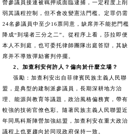
營參議員接連被羈押或面臨逮捕，一定程度上削
弱其議程控制，但不會改變憲法門檻。定罪仍需
24名參議員中至少16票同意，缺席并不能把門檻
降成“到場者三分之二”。從程序上看，莎拉即便
本人不到庭，也可委托律師團隊出庭答辯，其缺
席并不導致彈劾審判停擺。
2、加查利安何許人？偏向於什麼立場？
張勵：加查利安出自菲律賓民族主義人民聯
盟，是典型的建制派參議員，長期深耕地方治
理、能源與教育等議題，政治風格偏務實，帶有
較強的技術官僚色彩。隨著民族主義人民聯盟近
年同馬科斯陣營加強結盟，加查利安在重大政治
議程上也更趨向於同現政府保持一致。