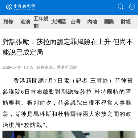
五年規
頭條
港澳
大灣區
台灣
內地
國際
財經
劃
對話張勵：莎拉面臨定罪風險在上升 但尚不
能說已成定局
2026-07-07 10:15 | 稿件來源：香港新聞網
香港新聞網7月7日電（記者 王豐鈴）菲律賓
參議院6日宣布啟動對副總統莎拉·杜特爾特的彈
劾審判。審判前夕，菲參議院出現不尋常人事動
蕩，背後是馬科斯和杜特爾特兩大家族之間的政
治棋局“攻防戰”。