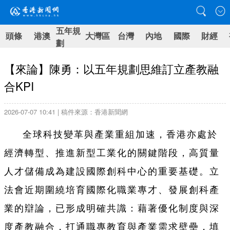
五年規
頭條
港澳
大灣區
台灣
內地
國際
財經
劃
【來論】陳勇：以五年規劃思維訂立產教融
合KPI
2026-07-07 10:41 | 稿件來源：香港新聞網
全球科技變革與產業重組加速，香港亦處於
經濟轉型、推進新型工業化的關鍵階段，高質量
人才儲備成為建設國際創科中心的重要基礎。立
法會近期圍繞培育國際化職業專才、發展創科產
業的辯論，已形成明確共識：藉著優化制度與深
度產教融合，打通職專教育與產業需求壁壘，填