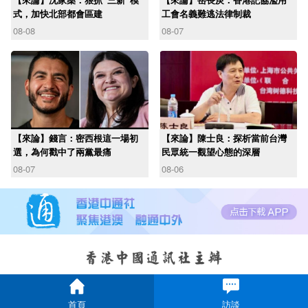
式，加快北部都會區建
工會名義難逃法律制裁
08-08
08-07
【來論】錢言：密西根這一場初
【來論】陳士良：探析當前台灣
選，為何戳中了兩黨最痛
民眾統一觀望心態的深層
08-07
08-06
首頁
訪談