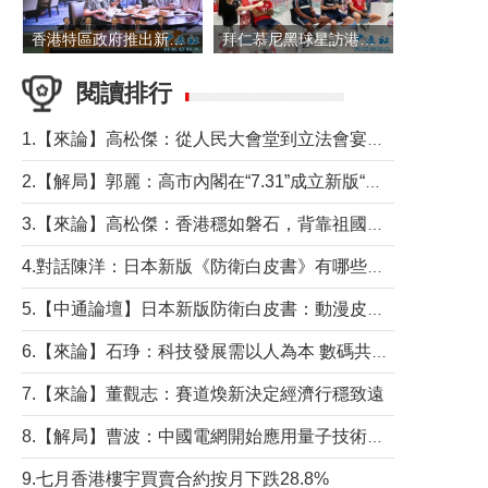
香港特區政府推出新一批銀色債券 每手1萬元保底息4.25厘
拜仁慕尼黑球星訪港 與球迷近距離互動
閱讀排行
1.【來論】高松傑：從人民大會堂到立法會宴會廳——香港管治新範式的完整拼圖
2.【解局】郭麗：高市內閣在“7.31”成立新版“特高課”意欲何為？
3.【來論】高松傑：香港穩如磐石，背靠祖國才是真正的“終極護城河”
4.對話陳洋：日本新版《防衛白皮書》有哪些點值得警惕？
5.【中通論壇】日本新版防衛白皮書：動漫皮包藏不住軍國野心
6.【來論】石琤：科技發展需以人為本 數碼共融不應讓長者放棄傳統生活方式
7.【來論】董觀志：賽道煥新決定經濟行穩致遠
8.【解局】曹波：中國電網開始應用量子技術，以後會不再停電嗎？
9.七月香港樓宇買賣合約按月下跌28.8%