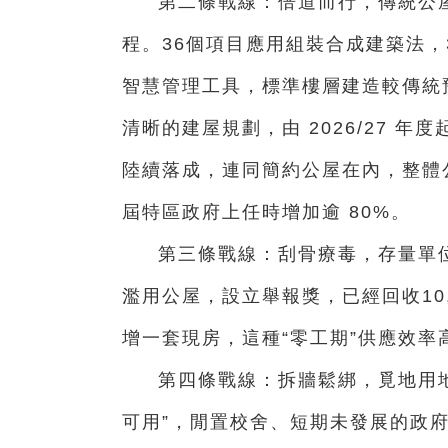
第二條戰線：倍道而行，傳統公屋
程。36個項目應用組裝合成建築法，
智慧管理工具，標準樓層建造較傳統
清晰的建屋規劃，由 2026/27 年
陸續落成，連同簡約公屋在內，整體公
屆特區政府上任時增加逾 80%。
第三條戰線：刮骨療毒，存量單
濫用公屋，設立舉報獎，已經回收10
增一套現房，這種“零工期”供應效率
第四條戰線：拆牆鬆綁，覓地用地
可用”，閒置校舍、短期未發展的政