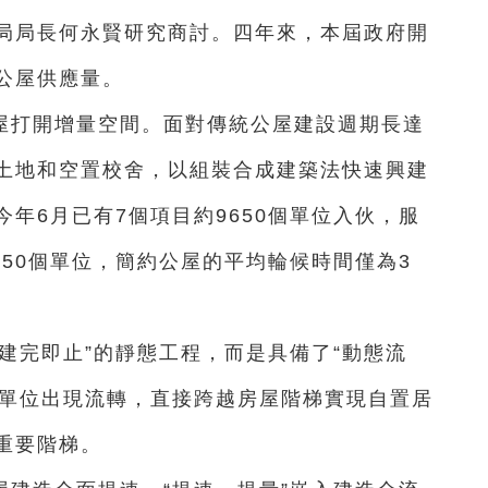
局局長何永賢研究商討。四年來，本屆政府開
公屋供應量。
屋打開增量空間。面對傳統公屋建設週期長達
土地和空置校舍，以組裝合成建築法快速興建
今年6月已有7個項目約9650個單位入伙，服
150個單位，簡約公屋的平均輪候時間僅為3
建完即止”的靜態工程，而是具備了“動態流
個單位出現流轉，直接跨越房屋階梯實現自置居
重要階梯。