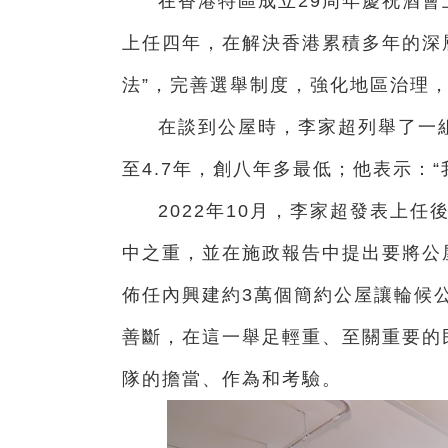
在香港特區成立29周年慶祝酒
上任四年，在解決香港累積多年的深
法”，完善選舉制度，強化地區治理
在談到公屋時，李家超列舉了一組
至4.7年，創八年多最低；他表示：“
2022年10月，李家超發表上
中之重，並在施政報告中提出要將公屋
佈任內興建約3萬個簡約公屋讓輪候
善斷，在這一舉足輕重、至關重要的
隊的擔當、作為和考驗。