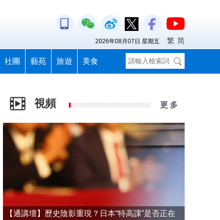
繁
简
2026年08月07日 星期五
社團
藝苑
旅遊
美食
視頻
更 多
【通講壇】歷史陰影重現？日本“特高課”是否正在