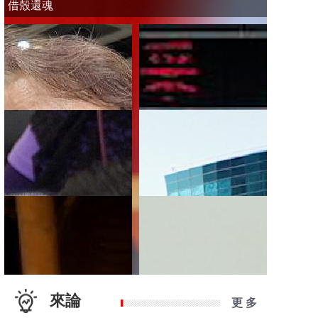
借殼還魂
來論
更 多