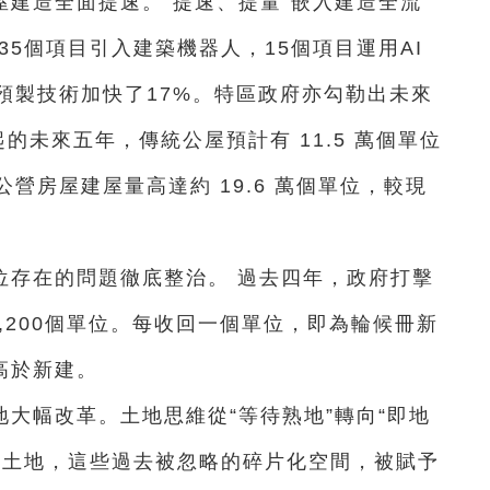
建造全面提速。“提速、提量”嵌入建造全流
35個項目引入建築機器人，15個項目運用AI
預製技術加快了17%。特區政府亦勾勒出未來
度起的未來五年，傳統公屋預計有 11.5 萬個單位
營房屋建屋量高達約 19.6 萬個單位，較現
位存在的問題徹底整治。 過去四年，政府打擊
,200個單位。每收回一個單位，即為輪候冊新
高於新建。
大幅改革。土地思維從“等待熟地”轉向“即地
府土地，這些過去被忽略的碎片化空間，被賦予