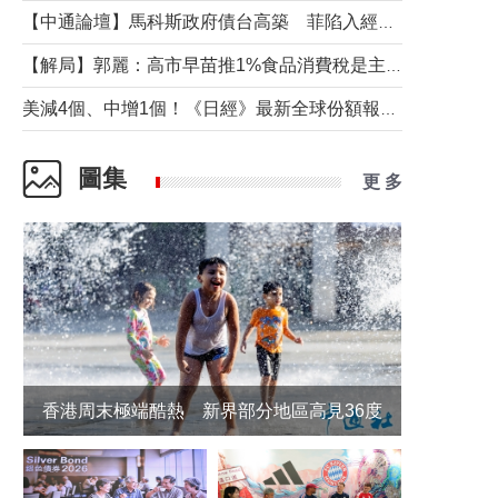
【中通論壇】馬科斯政府債台高築 菲陷入經濟困境與南海對抗惡循環？
【解局】郭麗：高市早苗推1%食品消費稅是主動作為還是被迫“飲鴆止渴”
美減4個、中增1個！《日經》最新全球份額報告透露了什麼？
圖集
更 多
香港周末極端酷熱 新界部分地區高見36度