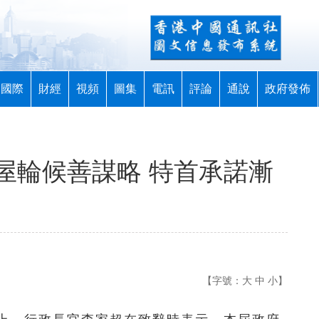
國際
財經
視頻
圖集
電訊
評論
通說
政府發佈
屋輪候善謀略 特首承諾漸
【字號：
大
中
小
】