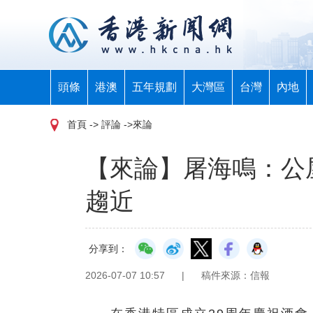
頭條
港澳
五年規劃
大灣區
台灣
內地
首頁
-> 評論 ->來論
【來論】屠海鳴：公
趨近
分享到：
2026-07-07 10:57
|
稿件來源：信報