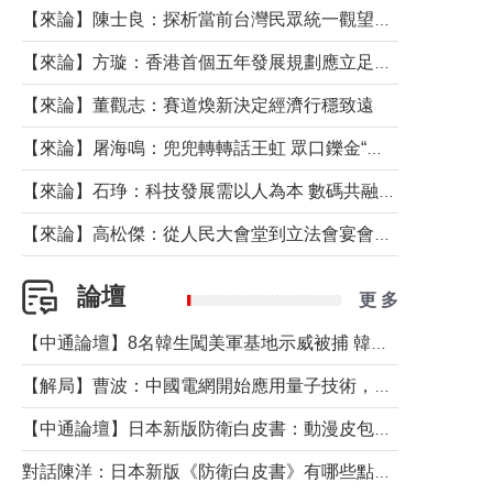
【來論】陳士良：探析當前台灣民眾統一觀望心態的深層成因
【來論】方璇：香港首個五年發展規劃應立足民生務實前行
【來論】董觀志：賽道煥新決定經濟行穩致遠
【來論】屠海鳴：兜兜轉轉話王虹 眾口鑠金“一邊倒”
【來論】石琤：科技發展需以人為本 數碼共融不應讓長者放棄傳統生活方式
【來論】高松傑：從人民大會堂到立法會宴會廳——香港管治新範式的完整拼圖
論壇
更 多
【中通論壇】8名韓生闖美軍基地示威被捕 韓國年輕人反美情緒從何而來？
【解局】曹波：中國電網開始應用量子技術，以後會不再停電嗎？
【中通論壇】日本新版防衛白皮書：動漫皮包藏不住軍國野心
對話陳洋：日本新版《防衛白皮書》有哪些點值得警惕？