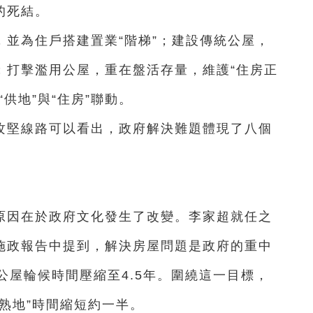
的死結。
並為住戶搭建置業“階梯”；建設傳統公屋，
；打擊濫用公屋，重在盤活存量，維護“住房正
“供地”與“住房”聯動。
攻堅線路可以看出，政府解決難題體現了八個
原因在於政府文化發生了改變。李家超就任之
份施政報告中提到，解決房屋問題是政府的重中
公屋輪候時間壓縮至4.5年。圍繞這一目標，
“熟地”時間縮短約一半。