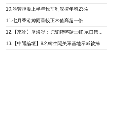
10.滙豐控股上半年稅前利潤按年增23%
11.七月香港總雨量較正常值高超一倍
12.【來論】屠海鳴：兜兜轉轉話王虹 眾口鑠金“一邊倒”
13.【中通論壇】8名韓生闖美軍基地示威被捕 韓國年輕人反美情緒從何而來？