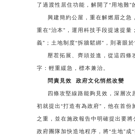
了過渡性居住功能，解開了“用地難”
興建簡約公屋，重在解燃眉之急，
重在“治本”，運用科技手段提速提量
義”；土地制度“拆牆鬆綁”，則著眼於
壓茬拓展、齊頭並進，從這四條
字：輕重緩急，標本兼治。
問責見效 政府文化悄然改變
四條攻堅線路能夠見效，深層次
初就提出“打造有為政府”，他在首
之重，並在施政報告中明確提出要將
政府團隊加快造地程序，將“生地”成