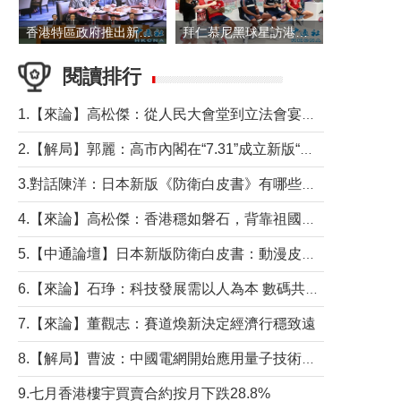
香港特區政府推出新一批銀色債券 每手1萬元保底息4.25厘
拜仁慕尼黑球星訪港 與球迷近距離互動
閱讀排行
1.【來論】高松傑：從人民大會堂到立法會宴會廳——香港管治新範式的完整拼圖
2.【解局】郭麗：高市內閣在“7.31”成立新版“特高課”意欲何為？
3.對話陳洋：日本新版《防衛白皮書》有哪些點值得警惕？
4.【來論】高松傑：香港穩如磐石，背靠祖國才是真正的“終極護城河”
5.【中通論壇】日本新版防衛白皮書：動漫皮包藏不住軍國野心
6.【來論】石琤：科技發展需以人為本 數碼共融不應讓長者放棄傳統生活方式
7.【來論】董觀志：賽道煥新決定經濟行穩致遠
8.【解局】曹波：中國電網開始應用量子技術，以後會不再停電嗎？
9.七月香港樓宇買賣合約按月下跌28.8%