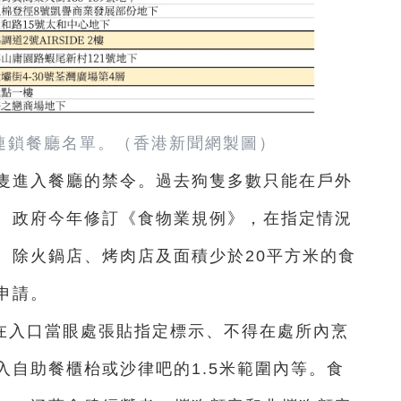
連鎖餐廳名單。
（香港新聞網製圖）
狗隻進入餐廳的禁令。過去狗隻多數只能在戶外
。政府今年修訂《食物業規例》，在指定情況
。除火鍋店、烤肉店及面積少於20平方米的食
申請。
在入口當眼處張貼指定標示、不得在處所內烹
入自助餐櫃枱或沙律吧的1.5米範圍內等。食