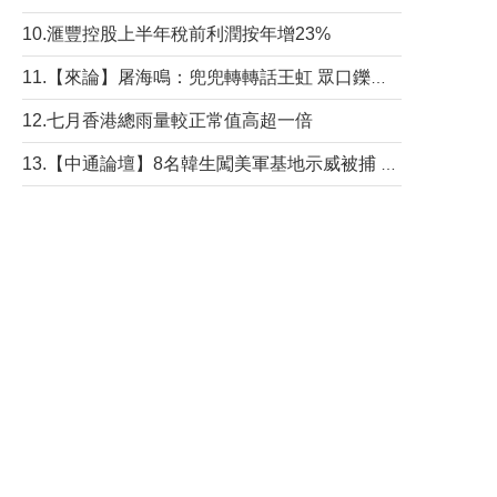
10.滙豐控股上半年稅前利潤按年增23%
11.【來論】屠海鳴：兜兜轉轉話王虹 眾口鑠金“一邊倒”
12.七月香港總雨量較正常值高超一倍
13.【中通論壇】8名韓生闖美軍基地示威被捕 韓國年輕人反美情緒從何而來？