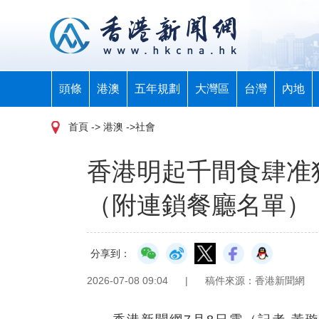
頭條
港澳
五年規劃
大灣區
台灣
內地
首頁
-> 港澳 ->社會
香港明起千間食肆准
（附連鎖餐廳名單）
分享到：
2026-07-08 09:04
|
稿件來源：香港新聞網