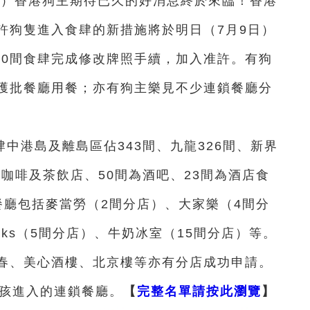
璇）香港狗主期待已久的好消息終於來臨！香港
許狗隻進入食肆的新措施將於明日（7月9日）
00間食肆完成修改牌照手續，加入准許。有狗
獲批餐廳用餐；亦有狗主樂見不少連鎖餐廳分
中港島及離島區佔343間、九龍326間、新界
間為咖啡及茶飲店、50間為酒吧、23間為酒店食
餐廳包括麥當勞（2間分店）、大家樂（4間分
ucks（5間分店）、牛奶冰室（15間分店）等。
春、美心酒樓、北京樓等亦有分店成功申請。
毛孩進入的連鎖餐廳。
【
完整名單請按此瀏覽
】