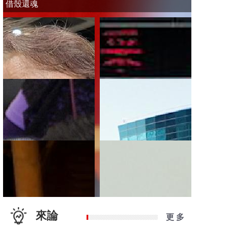
借殼還魂
來論
更 多