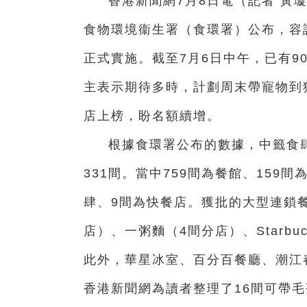
香港新聞網7月8日電（記者 黃
食物環境衞生署（食環署）公布，容
正式實施。截至7月6日中午，已有9
主表示
期待多時，
計劃周末帶寵物到
店上榜，盼名額續增。
根據食環署公布的數據，中籤食肆
331間。當中759間為餐館、159
肆、9間為快餐店。獲批的大型連鎖
店）、一粥麵（4間分店）、Starb
此外，華星冰室、百分百餐廳、潮江
香港新聞網為讀者整理了16間可帶