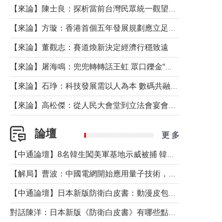
【來論】陳士良：探析當前台灣民眾統一觀望心態的深層成因
【來論】方璇：香港首個五年發展規劃應立足民生務實前行
【來論】董觀志：賽道煥新決定經濟行穩致遠
【來論】屠海鳴：兜兜轉轉話王虹 眾口鑠金“一邊倒”
【來論】石琤：科技發展需以人為本 數碼共融不應讓長者放棄傳統生活方式
【來論】高松傑：從人民大會堂到立法會宴會廳——香港管治新範式的完整拼圖
論壇
更 多
【中通論壇】8名韓生闖美軍基地示威被捕 韓國年輕人反美情緒從何而來？
【解局】曹波：中國電網開始應用量子技術，以後會不再停電嗎？
【中通論壇】日本新版防衛白皮書：動漫皮包藏不住軍國野心
對話陳洋：日本新版《防衛白皮書》有哪些點值得警惕？