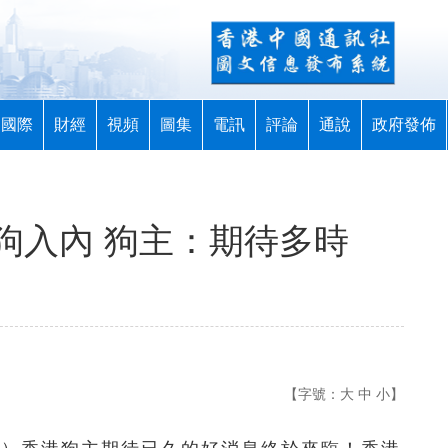
國際
財經
視頻
圖集
電訊
評論
通說
政府發佈
狗入內 狗主：期待多時
【字號：
大
中
小
】