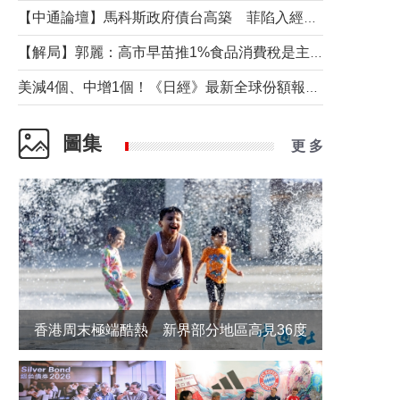
【中通論壇】馬科斯政府債台高築 菲陷入經濟困境與南海對抗惡循環？
【解局】郭麗：高市早苗推1%食品消費稅是主動作為還是被迫“飲鴆止渴”
美減4個、中增1個！《日經》最新全球份額報告透露了什麼？
圖集
更 多
香港周末極端酷熱 新界部分地區高見36度