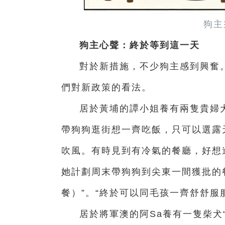
狗主
狗主心聲：終於等到這一天
對於新措施，不少狗主感到興奮
們對新政策的看法。
居於黃埔的譚小姐養有兩隻貴婦
帶狗狗逛街想一齊吃飯，只可以選露
吹風。有時見到有冷氣的餐廳，好想
她計劃周末帶狗狗到尖東一間獲批的餐
餐）”。“終於可以同毛孩一齊舒舒服
居於將軍澳的阿Sa養有一隻柴犬“