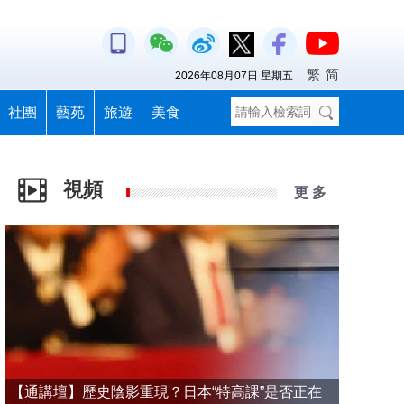
繁
简
2026年08月07日 星期五
社團
藝苑
旅遊
美食
視頻
更 多
【通講壇】歷史陰影重現？日本“特高課”是否正在