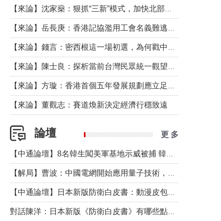
【來論】沈家燊：狠抓“三新”模式，加快北部都會區建設
【來論】岳長庚：香港記協濫用工會名義難逃法律制裁
【來論】錢言：密西根這一場初選，為何戳中了兩黨最痛的神經？
【來論】陳士良：探析當前台灣民眾統一觀望心態的深層成因
【來論】方璇：香港首個五年發展規劃應立足民生務實前行
【來論】董觀志：賽道煥新決定經濟行穩致遠
論壇
更 多
【中通論壇】8名韓生闖美軍基地示威被捕 韓國年輕人反美情緒從何而來？
【解局】曹波：中國電網開始應用量子技術，以後會不再停電嗎？
【中通論壇】日本新版防衛白皮書：動漫皮包藏不住軍國野心
對話陳洋：日本新版《防衛白皮書》有哪些點值得警惕？