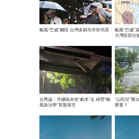
颱風“巴威”觸陸 台灣多縣市停班停課
颱風“巴威”
大灣區部分
台輿論：丹娜絲未按“劇本”走 綠營“颱
“山陀兒”襲
風政治學”算盤落空
麼看？