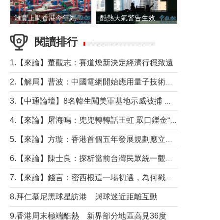
滙豐上調香港今年經濟增長預測至4.5%
酷熱天氣警告生效 本港高溫持續至下周
閱讀排行
1.【來論】董觀志：賽道煥新決定經濟行穩致遠
2.【解局】曹波：中國電網開始應用量子技術，以後會不再停電嗎？
3.【中通論壇】8名韓生闖美軍基地示威被捕 韓國年輕人反美情緒從何而來？
4.【來論】屠海鳴：兜兜轉轉話王虹 眾口鑠金“一邊倒”
5.【來論】方璇：香港首個五年發展規劃應立足民生務實前行
6.【來論】陳士良：探析當前台灣民眾統一觀望心態的深層成因
7.【來論】錢言：密西根這一場初選，為何戳中了兩黨最痛的神經？
8.拜仁慕尼黑球星訪港 與球迷近距離互動
9.香港周末極端酷熱 新界部分地區高見36度