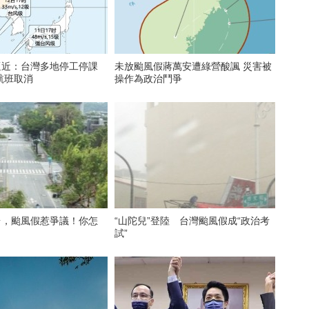
逼近：台灣多地停工停課
未放颱風假蔣萬安遭綠營酸諷 災害被
航班取消
操作為政治鬥爭
台，颱風假惹爭議！你怎
“山陀兒”登陸 台灣颱風假成“政治考
試”