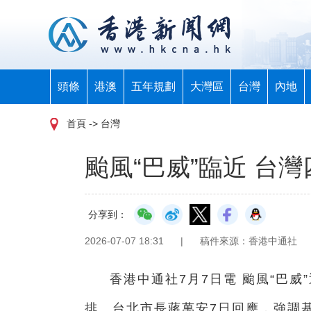
頭條
港澳
五年規劃
大灣區
台灣
內地
首頁
-> 台灣
颱風“巴威”臨近 台
分享到：
2026-07-07 18:31
|
稿件來源：香港中通社
香港中通社7月7日電 颱風“巴
排。台北市長蔣萬安7日回應，強調