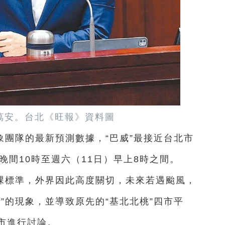
萬安。台北《旺報》資料圖
團隊的最新預測數據，“巴威”最接近台北市
晚間10時至週六（11日）早上8時之間。
課標準，外界因此高度關切，未來若遇颱風，
”的現象，並導致原先的“基北北桃”四市平
市進行討論。