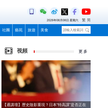
繁
简
2026年08月08日 星期六
社團
藝苑
旅遊
美食
視頻
更 多
【通講壇】歷史陰影重現？日本“特高課”是否正在