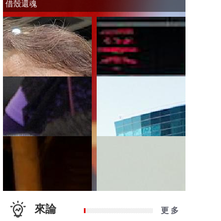
借殼還魂
來論
更 多