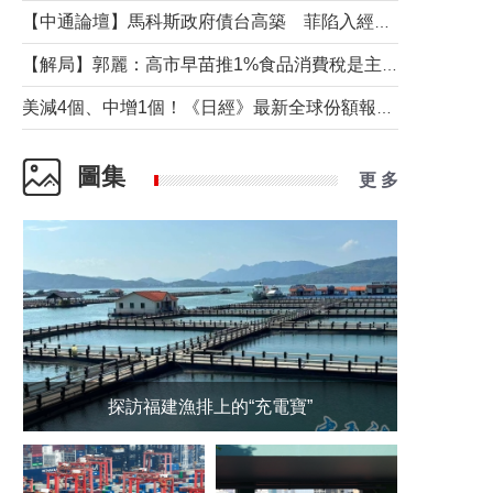
【中通論壇】馬科斯政府債台高築 菲陷入經濟困境與南海對抗惡循環？
【解局】郭麗：高市早苗推1%食品消費稅是主動作為還是被迫“飲鴆止渴”
美減4個、中增1個！《日經》最新全球份額報告透露了什麼？
圖集
更 多
探訪福建漁排上的“充電寶”