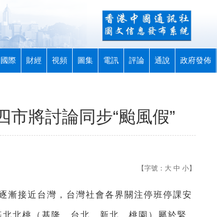
國際
財經
視頻
圖集
電訊
評論
通說
政府發佈
灣四市將討論同步“颱風假”
【字號：
大
中
小
】
威”逐漸接近台灣，台灣社會各界關注停班停課安
基北北桃（基隆、台北、新北、桃園）屬於緊