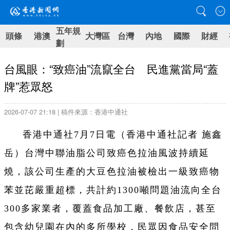
五年規
頭條
港澳
大灣區
台灣
內地
國際
財經
劃
台風眼：“致癌油”流竄全台 民進黨當局“蓋
牌”惹眾怒
2026-07-07 21:18 | 稿件來源：香港中通社
香港中通社7月7日電（
香港中通社記者 施鑫
岳）
台灣中聯油脂公司致癌色拉油風波持續延
燒，該公司生產的大豆色拉油被檢出一級致癌物
苯並芘嚴重超標，共計約1300噸問題油流向全台
300多家業者，覆蓋食品加工廠、餐飲店，甚至
包含幼兒園在內的多所學校，民眾因食品安全問