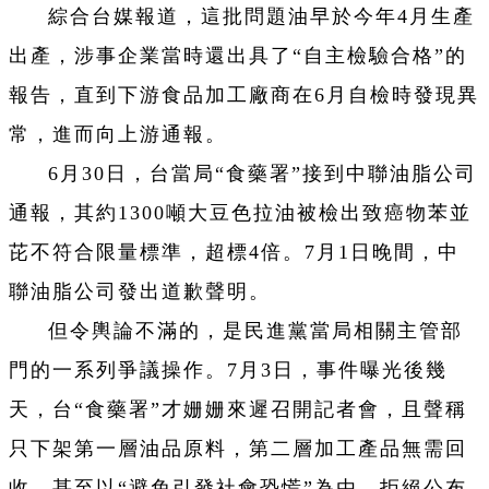
綜合台媒報道，這批問題油早於今年4月生產
出產，涉事企業當時還出具了“自主檢驗合格”的
報告，直到下游食品加工廠商在6月自檢時發現異
常，進而向上游通報。
6月30日，台當局“食藥署”接到中聯油脂公司
通報，其約1300噸大豆色拉油被檢出致癌物苯並
芘不符合限量標準，超標4倍。7月1日晚間，中
聯油脂公司發出道歉聲明。
但令輿論不滿的，是民進黨當局相關主管部
門的一系列爭議操作。7月3日，事件曝光後幾
天，台“食藥署”才姗姗來遲召開記者會，且聲稱
只下架第一層油品原料，第二層加工產品無需回
收，甚至以“避免引發社會恐慌”為由，拒絕公布