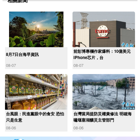
相關新聞
前彭博專欄作家爆料：10億美元
8月7日台海早資訊
iPhone芯片，台
08-07
08-07
台風眼：民進黨眼中的食安 恐怕
台灣當局提防災權責修法 明確海
只是生意
嘯堰塞湖釀災主管部門
08-06
08-06