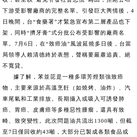
下游受影響廠商的完整名單。引發巨大輿情後，4
日晚間，台“食藥署”才緊急宣布第二層產品也下
架，同時“擠牙膏”式分批公布受影響的廠商名
單。7月6日，在“致癌油”風波延燒多日後，台當
局領導人賴清德終於表態，聲稱要嚴肅追責、絕
不寬貸。
據了解，苯並芘是一種多環芳烴類強致癌
物，主要來源於高溫烹飪（如燒烤、油炸）、汽
車尾氣和工業排放。長期攝入或吸入可誘發肺
癌、胃癌、皮膚癌等多種惡性腫瘤，還具有致
畸、致突變性。此次問題油共流出1300噸，但截
至7日僅回收約43噸，大部分已製成各類食品或