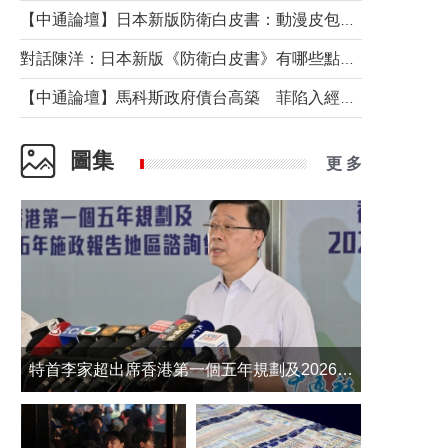
【中通論壇】日本新版防衛白皮書：動漫皮包藏不住軍國野心
對話陳洋：日本新版《防衛白皮書》有哪些點值得警惕？
【中通論壇】馬科斯政府債台高築 菲陷入經濟困境與南海對抗惡循環？
圖集
更 多
​特首李家超出席香港第一個五年規劃及2026年《施政報告》地區諮詢會