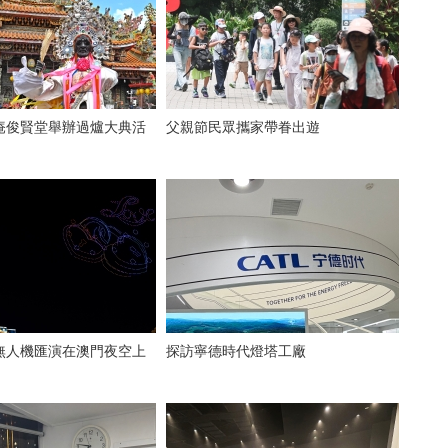
庵俊賢堂舉辦過爐大典活
父親節民眾攜家帶眷出遊
無人機匯演在澳門夜空上
探訪寧德時代燈塔工廠