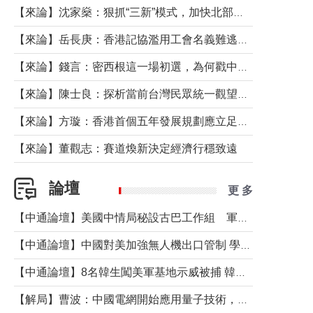
【來論】沈家燊：狠抓“三新”模式，加快北部都會區建設
【來論】岳長庚：香港記協濫用工會名義難逃法律制裁
【來論】錢言：密西根這一場初選，為何戳中了兩黨最痛的神經？
【來論】陳士良：探析當前台灣民眾統一觀望心態的深層成因
【來論】方璇：香港首個五年發展規劃應立足民生務實前行
【來論】董觀志：賽道煥新決定經濟行穩致遠
論壇
更 多
【中通論壇】美國中情局秘設古巴工作組 軍事行動箭在弦上？
【中通論壇】中國對美加強無人機出口管制 學者：貿易與安全考量兼有
【中通論壇】8名韓生闖美軍基地示威被捕 韓國年輕人反美情緒從何而來？
【解局】曹波：中國電網開始應用量子技術，以後會不再停電嗎？