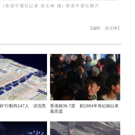
(香港中通社記者 徐文峰 攝) 香港中通社圖片
【編輯：徐文峰】
駒”行動拘147人 涉洗黑
香港錄36.7度 創1884年有紀錄以來
最高溫