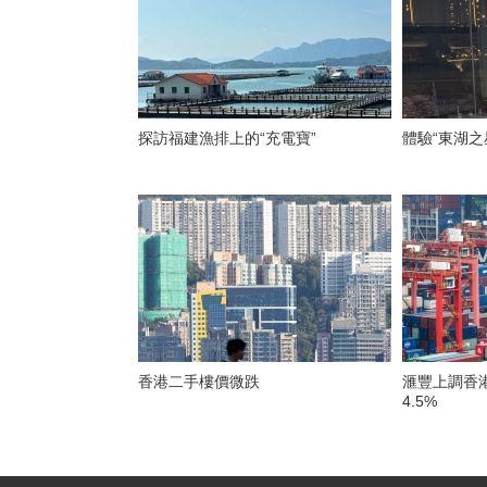
探訪福建漁排上的“充電寶”
體驗“東湖之
香港二手樓價微跌
滙豐上調香
4.5%