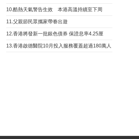
10.酷熱天氣警告生效 本港高溫持續至下周
11.父親節民眾攜家帶眷出遊
12.香港將發新一批銀色債券 保證息率4.25厘
13.香港啟德醫院10月投入服務覆蓋超過180萬人