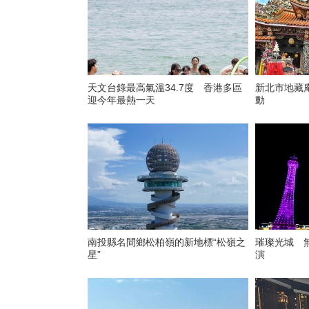
天文台錄最高氣溫34.7度 香港多區
新北市地藏
迎今年最熱一天
動
南投縣名間鄉松柏嶺的新地標“松嶺之
璀璨光城 
星”
演