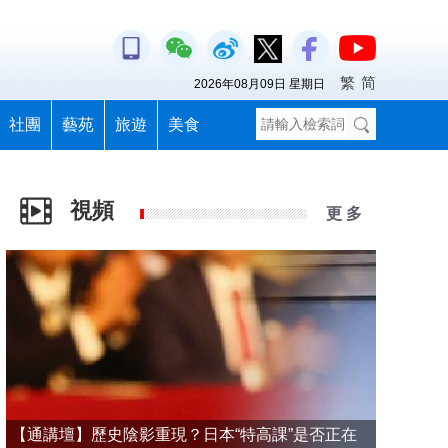
繁
简
2026年08月09日 星期日
社團
藝苑
旅遊
美食
視頻
更 多
【通講壇】歷史陰影重現？日本“特高課”是否正在