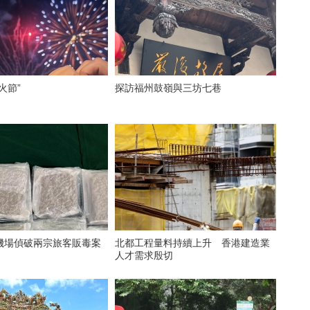
火節”
探訪福州鼓嶺與三坊七巷
機場偵破兩宗旅客販毒案
北都工程量料持續上升 香港建造業
人才需求殷切