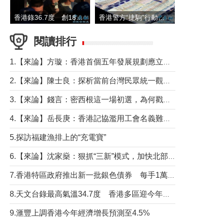
香港錄36.7度 創1884年有紀錄以來最高溫
香港警方“捷駒”行動拘147人 涉洗黑錢逾6億元
閱讀排行
1.【來論】方璇：香港首個五年發展規劃應立足民生務實前行
2.【來論】陳士良：探析當前台灣民眾統一觀望心態的深層成因
3.【來論】錢言：密西根這一場初選，為何戳中了兩黨最痛的神經？
4.【來論】岳長庚：香港記協濫用工會名義難逃法律制裁
5.探訪福建漁排上的“充電寶”
6.【來論】沈家燊：狠抓“三新”模式，加快北部都會區建設
7.香港特區政府推出新一批銀色債券 每手1萬元保底息4.25厘
8.天文台錄最高氣溫34.7度 香港多區迎今年最熱一天
9.滙豐上調香港今年經濟增長預測至4.5%