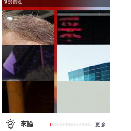
借殼還魂
來論
更 多