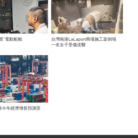
星”電動船舶
台灣南港LaLaport商場施工架倒塌
一名女子受傷送醫
港今年經濟增長預測至