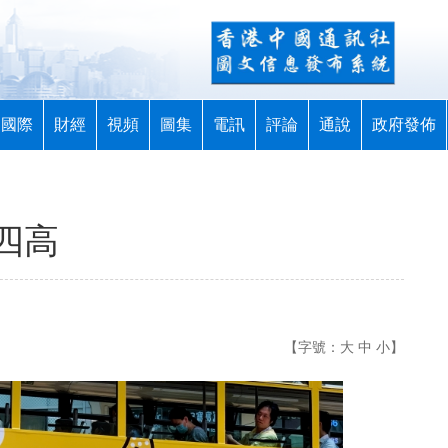
國際
財經
視頻
圖集
電訊
評論
通說
政府發佈
四高
【字號：
大
中
小
】