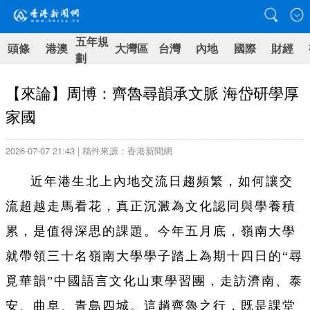
五年規
頭條
港澳
大灣區
台灣
內地
國際
財經
劃
【來論】周博：齊魯尋韻承文脈 海岱研學厚
家國
2026-07-07 21:43 | 稿件來源：香港新聞網
近年港生北上內地交流日趨頻繁，如何讓交
流超越走馬看花，真正沉澱為文化認同與學養積
累，是值得深思的課題。今年五月底，嶺南大學
就帶領三十名嶺南大學學子踏上為期十四日的“尋
覓華韻”中國語言文化山東學習團，走訪濟南、泰
安、曲阜、青島四城。這趟齊魯之行，既是課堂