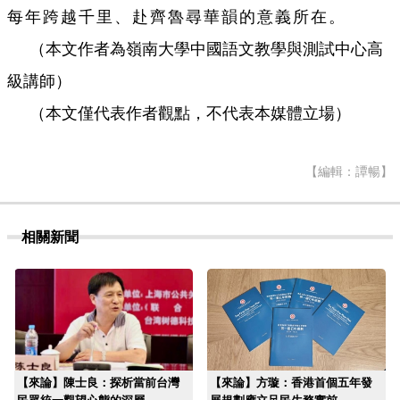
每年跨越千里、赴齊魯尋華韻的意義所在。
（本文作者為嶺南大學中國語文教學與測試中心高
級講師）
（本文僅代表作者觀點，不代表本媒體立場）
【編輯：譚暢】
相關新聞
【來論】陳士良：探析當前台灣
【來論】方璇：香港首個五年發
民眾統一觀望心態的深層
展規劃應立足民生務實前