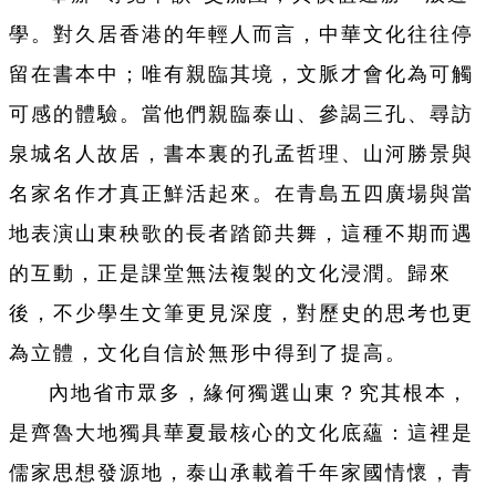
學。對久居香港的年輕人而言，中華文化往往停
留在書本中；唯有親臨其境，文脈才會化為可觸
可感的體驗。當他們親臨泰山、參謁三孔、尋訪
泉城名人故居，書本裏的孔孟哲理、山河勝景與
名家名作才真正鮮活起來。在青島五四廣場與當
地表演山東秧歌的長者踏節共舞，這種不期而遇
的互動，正是課堂無法複製的文化浸潤。歸來
後，不少學生文筆更見深度，對歷史的思考也更
為立體，文化自信於無形中得到了提高。
內地省市眾多，緣何獨選山東？究其根本，
是齊魯大地獨具華夏最核心的文化底蘊：這裡是
儒家思想發源地，泰山承載着千年家國情懷，青