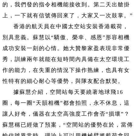
的，我們發的指令相機能接收到。第二天出艙掛
上，一下就有信號傳回來了，大家又一次鼓掌。”
香港的航天員在中國太空站安裝香港載荷，
別具意義。蘇慧以“驕傲、榮幸、感恩”形容相機
成功安裝一刻的心情。她大贊黎家盈表現非常優
秀，訓練兩年就能在短時間內具備在太空環境工
作的能力，在失重的情況下操作熟練，也具有女
性特有的細心耐心等優勢，與隊友配合默契。
據蘇慧介紹，空間站每天要繞著地球飛16
圈，每一圈“天韻相機”都會拍照，永不休息，這
讓人好奇，儀器在太空高強度工作會否“損壞”？
蘇慧稱已經做了預案，“空間站的優勢在於，當傳
輸信號異常時，理論上可以用機械臂將載荷拿回