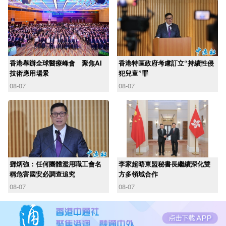
香港舉辦全球醫療峰會 聚焦AI
香港特區政府考慮訂立“持續性侵
技術應用場景
犯兒童”罪
08-07
08-07
鄧炳強：任何團體濫用職工會名
李家超晤東盟秘書長繼續深化雙
稱危害國安必調查追究
方多領域合作
08-07
08-07