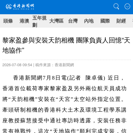
五年規
頭條
港澳
大灣區
台灣
內地
國際
財經
劃
黎家盈參與安裝天韵相機 團隊負責人回憶“天
地協作”
2026-07-08 09:54 | 稿件來源：香港新聞網
香港新聞網7月8日電(
記者 陳卓儀)
近日，
香港首位載荷專家黎家盈及另外兩位航天員成功
將“天韵相機”安裝在“天宮”太空站外指定位置。
牽頭研制相機的香港科大土木及環境工程學系講
座教授蘇慧接受中通社專訪時透露，安裝任務非
常有挑戰性，這次“天地協作”順利完成安裝，信