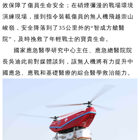
效保障了傷員生命安全；在硝煙彌漫的戰場環境
演練現場，接到指令裝載傷員的無人機飛越崇山
峻嶺，安全降落到了35公里外的“智成方艙醫
院”，及時挽救了年輕戰士的寶貴生命。
國家應急醫學研究中心主任、應急總醫院院
長吳迪此前對媒體談到，該無人機將有力提升中
國應急、應戰和基礎醫療的綜合醫學救治能力。