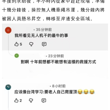
半接到求助後，半小時內從家中趕赴現場，準備
十幾分鐘後，操控無人機垂繩吊運，幾分鐘內將
被困人員懸吊昇空，轉移至岸邊安全區域。