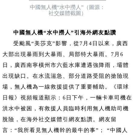
中國無人機“水中撈人”（圖源：
社交媒體截圖）
中國無人機“水中撈人”引海外網友點讚
受颱風“美莎克”影響，從7月4日以來，廣西
大部出現暴雨到大暴雨、局部特大暴雨。7月6
日，廣西南寧橫州市六藍水庫遭遇強降雨，壩體
出現缺口。在水流湍急、部分道路受阻的搶險現
場，無人機為一線救援提供了重要輔助。《環球
日報》視頻報道顯示：6日下午，一輛卡車司機在
洪水中被困，有救援人員臨時利用無人機助司機
脫險，在海外社交媒體引網友點讚。網友留
言：“我所看見無人機幹的最牛的事”； “中國人