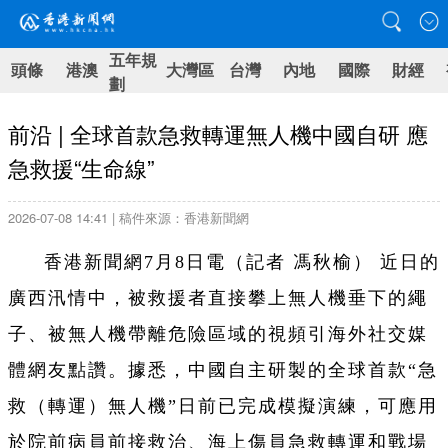
五年規
頭條
港澳
大灣區
台灣
內地
國際
財經
劃
前沿 | 全球首款急救轉運無人機中國自研 應
急救援“生命線”
2026-07-08 14:41 | 稿件來源：香港新聞網
香港新聞網7月8日電（記者 馮秋榆） 近日的
廣西汛情中，被救援者直接攀上無人機垂下的繩
子、被無人機帶離危險區域的視頻引海外社交媒
體網友點讚。據悉，中國自主研製的全球首款“急
救（轉運）無人機”日前已完成模擬演練，可應用
於院前病員前接救治、海上傷員急救轉運和戰場