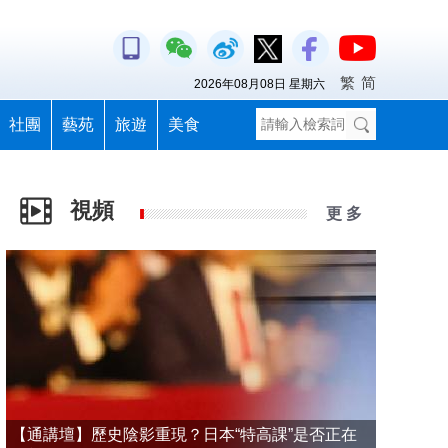
繁
简
2026年08月08日 星期六
社團
藝苑
旅遊
美食
視頻
更 多
【通講壇】歷史陰影重現？日本“特高課”是否正在