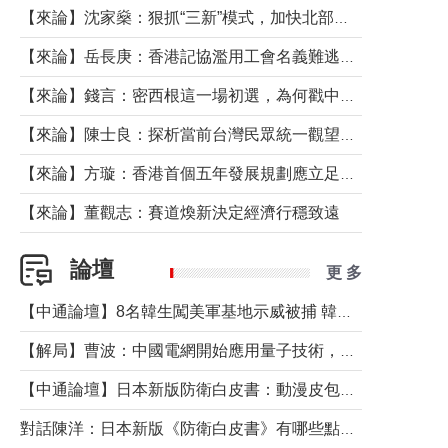
【來論】沈家燊：狠抓“三新”模式，加快北部都會區建設
【來論】岳長庚：香港記協濫用工會名義難逃法律制裁
【來論】錢言：密西根這一場初選，為何戳中了兩黨最痛的神經？
【來論】陳士良：探析當前台灣民眾統一觀望心態的深層成因
【來論】方璇：香港首個五年發展規劃應立足民生務實前行
【來論】董觀志：賽道煥新決定經濟行穩致遠
論壇
更 多
【中通論壇】8名韓生闖美軍基地示威被捕 韓國年輕人反美情緒從何而來？
【解局】曹波：中國電網開始應用量子技術，以後會不再停電嗎？
【中通論壇】日本新版防衛白皮書：動漫皮包藏不住軍國野心
對話陳洋：日本新版《防衛白皮書》有哪些點值得警惕？