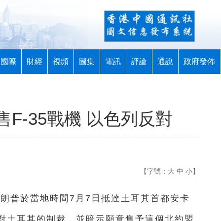
國際
財經
視頻
圖集
電訊
評論
通說
政府發佈
F-35戰機 以色列反對
【字號：
大
中
小
】
特朗普於當地時間7月7日抵達土耳其首都安卡
對土耳其的制裁，並暗示願意售予這個北約盟