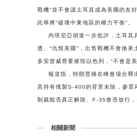
戰機“並不會讓土耳其成為美國的友
此舉將“破壞中東地區的權力平衡”。
內塔尼亞胡進一步批評，土耳其
透、“仇恨美國”，出售戰機不會換
多安曾威脅要摧毀以色列，“不會是美
報道指，特朗普雖在峰會場合釋出
其持有俄製S-400的背景未除，參
制裁能否真正解除、F-35會否放行
相關新聞