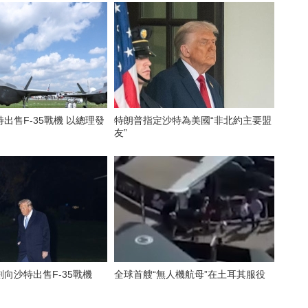
出售F-35戰機 以總理發
特朗普指定沙特為美國“非北約主要盟
友”
向沙特出售F-35戰機
全球首艘“無人機航母”在土耳其服役