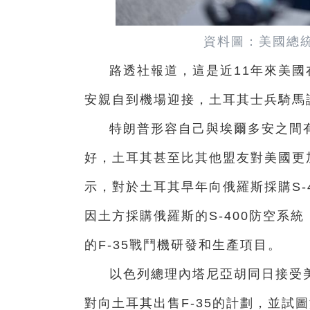
資料圖：美國總
路透社報道，這是近11年來美
安親自到機場迎接，土耳其士兵騎馬
特朗普形容自己與埃爾多安之間有
好，土耳其甚至比其他盟友對美國更
示，對於土耳其早年向俄羅斯採購S-
因土方採購俄羅斯的S-400防空系
的F-35戰鬥機研發和生產項目。
以色列總理內塔尼亞胡同日接受
對向土耳其出售F-35的計劃，並試