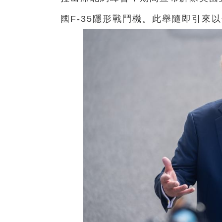
國F-35隱形戰鬥機。此舉隨即引來