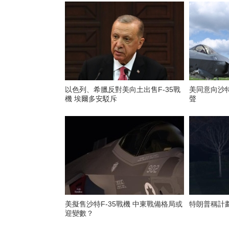
以色列、希臘反對美向土出售F-35戰
美同意向沙特
機 埃爾多安駁斥
聲
美擬售沙特F-35戰機 中東戰備格局或
特朗普稱計劃
迎變數？