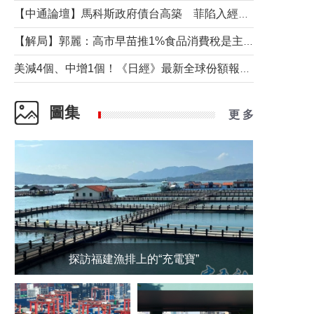
【中通論壇】馬科斯政府債台高築 菲陷入經濟困境與南海對抗惡循環？
【解局】郭麗：高市早苗推1%食品消費稅是主動作為還是被迫“飲鴆止渴”
美減4個、中增1個！《日經》最新全球份額報告透露了什麼？
圖集
更 多
探訪福建漁排上的“充電寶”