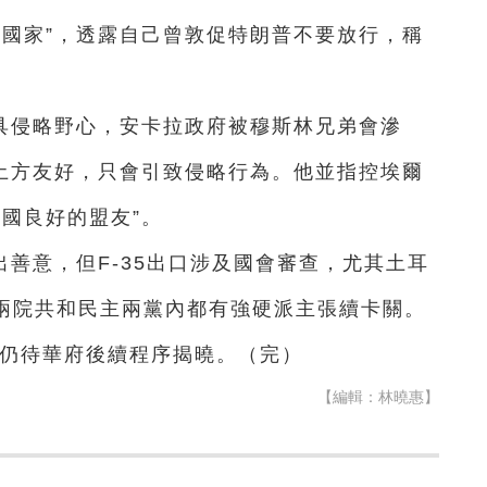
好國家”，透露自己曾敦促特朗普不要放行，稱
具侵略野心，安卡拉政府被穆斯林兄弟會滲
來土方友好，只會引致侵略行為。他並指控埃爾
國良好的盟友”。
善意，但F-35出口涉及國會審查，尤其土耳
眾兩院共和民主兩黨內都有強硬派主張續卡關。
，仍待華府後續程序揭曉。（完）
【編輯：林曉惠】