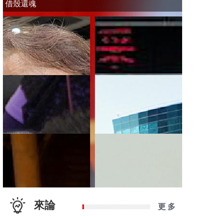
借殼還魂
來論
更 多