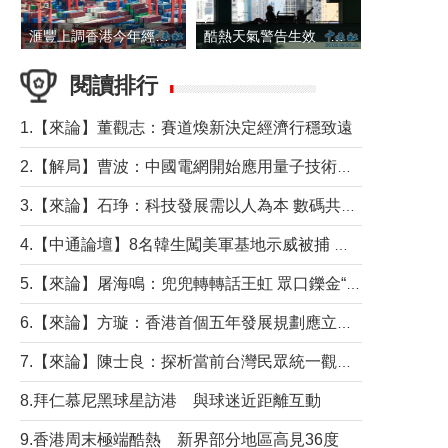
滙豐上調香港今年經濟增長預測至4.5%
酷熱天氣警告生效 本港高溫持續至下周
閱讀排行
1.【來論】董觀志：賽道煥新決定經濟行穩致遠
2.【解局】曹波：中國電網開始應用量子技術，以後會不再停電嗎？
3.【來論】石琤：科技發展需以人為本 數碼共融不應讓長者放棄傳統生活方式
4.【中通論壇】8名韓生闖美軍基地示威被捕 韓國年輕人反美情緒從何而來？
5.【來論】屠海鳴：兜兜轉轉話王虹 眾口鑠金“一邊倒”
6.【來論】方璇：香港首個五年發展規劃應立足民生務實前行
7.【來論】陳士良：探析當前台灣民眾統一觀望心態的深層成因
8.拜仁慕尼黑球星訪港 與球迷近距離互動
9.香港周末極端酷熱 新界部分地區高見36度