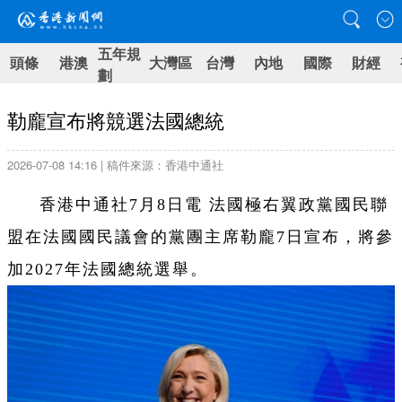
五年規
頭條
港澳
大灣區
台灣
內地
國際
財經
劃
勒龐宣布將競選法國總統
2026-07-08 14:16 | 稿件來源：香港中通社
香港中通社7月8日電 法國極右翼政黨國民聯
盟在法國國民議會的黨團主席勒龐7日宣布，將參
加2027年法國總統選舉。