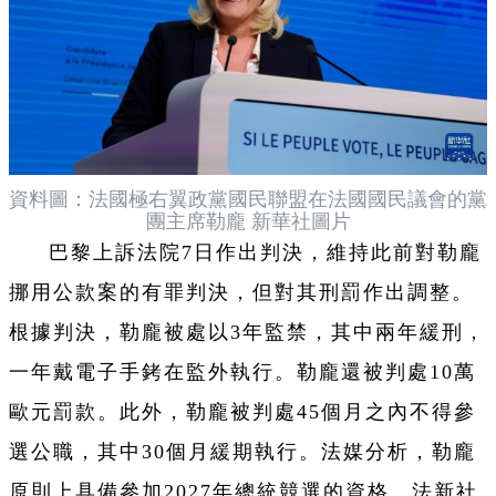
資料圖：法國極右翼政黨國民聯盟在法國國民議會的黨
團主席勒龐 新華社圖片
巴黎上訴法院7日作出判決，維持此前對勒龐
挪用公款案的有罪判決，但對其刑罰作出調整。
根據判決，勒龐被處以3年監禁，其中兩年緩刑，
一年戴電子手銬在監外執行。勒龐還被判處10萬
歐元罰款。此外，勒龐被判處45個月之內不得參
選公職，其中30個月緩期執行。法媒分析，勒龐
原則上具備參加2027年總統競選的資格。法新社