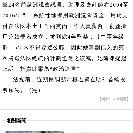
黨24名前歐洲議會議員、助理及會計師在2004至
2016年間，系統性地挪用歐洲議會資金，用於支
付在法國本土工作的黨內工作人員薪資，勒龐挪
用公款罪名成立，被判處4年監禁，其中兩年緩
刑，5年內不得參選公職。因此她籌劃已久的第4
次競選法國總統的計劃也隨之破滅。她隨即提起
上訴，指責此案為“政治迫害”。
法媒稱，近期民調顯示極右翼在明年首輪投
票領先。（完）
【編輯：林曉惠】
相關新聞