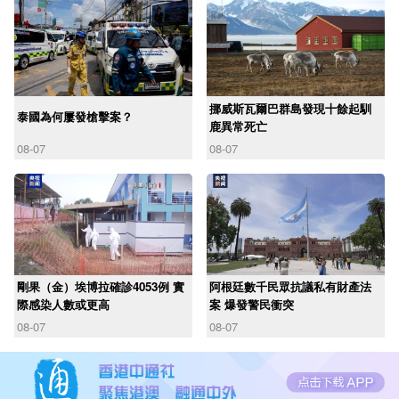
挪威斯瓦爾巴群島發現十餘起馴
泰國為何屢發槍擊案？
鹿異常死亡
08-07
08-07
剛果（金）埃博拉確診4053例 實
阿根廷數千民眾抗議私有財產法
際感染人數或更高
案 爆發警民衝突
08-07
08-07