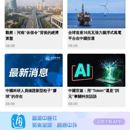
觀察：河南“休假令”背後的經濟
全球首座16兆瓦張力腿浮式風電
算盤
平台在中國投運
08-06
08-06
中國科研人員確證新型粒子“膠
中國官媒：用“Token”還是“詞
球”的存在
元”事關科技話語
08-06
08-06