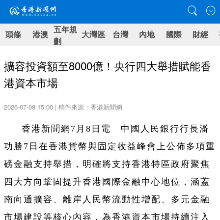
五年規
頭條
港澳
大灣區
台灣
內地
國際
財經
劃
擴容投資額至8000億！央行四大舉措賦能香
港資本市場
2026-07-08 15:00 | 稿件來源：香港新聞網
香港新聞網7月8日電 中國人民銀行行長潘
功勝7日在香港貨幣與固定收益峰會上公佈多項重
磅金融支持舉措，明確將支持香港特區政府聚焦
四大方向鞏固提升香港國際金融中心地位，涵蓋
南向通擴容、離岸人民幣流動性增配、多元金融
市場建設等核心內容，為香港資本市場持續注入