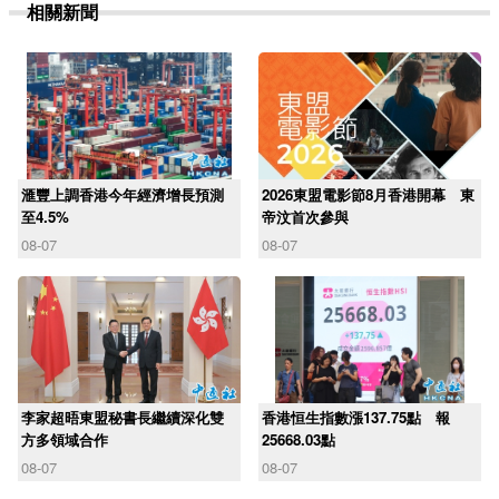
相關新聞
滙豐上調香港今年經濟增長預測
2026東盟電影節8月香港開幕 東
至4.5%
帝汶首次參與
08-07
08-07
李家超晤東盟秘書長繼續深化雙
香港恒生指數漲137.75點 報
方多領域合作
25668.03點
08-07
08-07