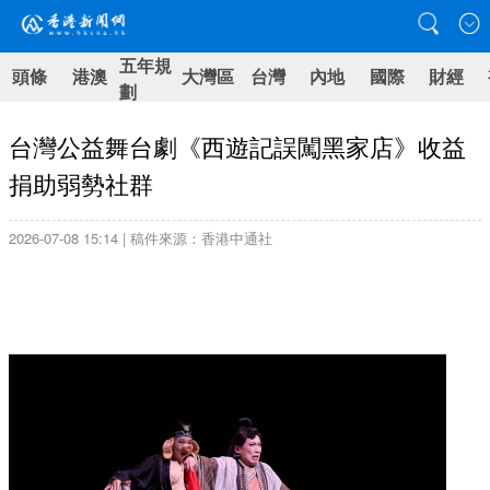
五年規
頭條
港澳
大灣區
台灣
內地
國際
財經
劃
台灣公益舞台劇《西遊記誤闖黑家店》收益
捐助弱勢社群
2026-07-08 15:14 | 稿件來源：香港中通社