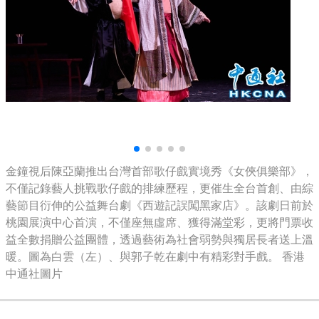
金鐘視后陳亞蘭推出台灣首部歌仔戲實境秀《女俠俱樂部》，
不僅記錄藝人挑戰歌仔戲的排練歷程，更催生全台首創、由綜
藝節目衍伸的公益舞台劇《西遊記誤闖黑家店》。該劇日前於
桃園展演中心首演，不僅座無虛席、獲得滿堂彩，更將門票收
益全數捐贈公益團體，透過藝術為社會弱勢與獨居長者送上溫
暖。圖為白雲（左）、與郭子乾在劇中有精彩對手戲。 香港
中通社圖片