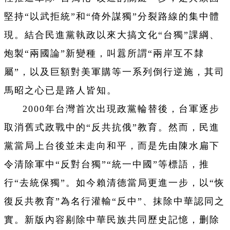
堅持“以武拒統”和“倚外謀獨”分裂路線的集中體
現。結合民進黨執政以來大搞文化“台獨”課綱、
炮製“兩國論”新變種，叫囂所謂“兩岸互不隸
屬”，以及巨額對美軍購等一系列倒行逆施，其司
馬昭之心已是路人皆知。
2000年台灣首次出現政黨輪替後，台軍逐步
取消舊式政戰中的“反共抗俄”教育。然而，民進
黨當局上台後並未走向和平，而是先由陳水扁下
令清除軍中“反對台獨”“統一中國”等標語，推
行“去統保獨”。如今賴清德當局更進一步，以“恢
復反共教育”為名行灌輸“反中
”、抹除中華認同之
實。新版內容剔除中華民族共同歷史記憶，删除