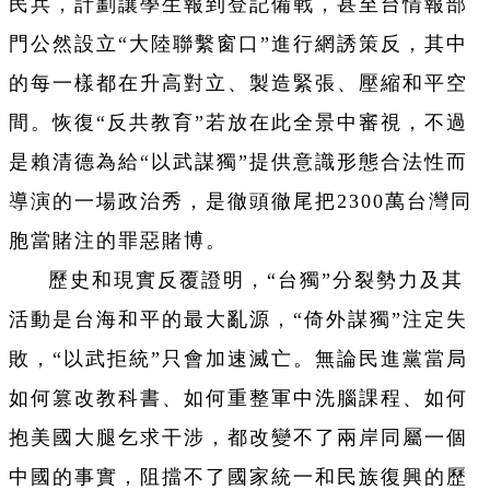
民兵，計劃讓學生報到登記備戰，甚至台情報部
門公然設立“大陸聯繫窗口”進行網誘策反，其中
的每一樣都在升高對立、製造緊張、壓縮和平空
間。恢復“反共教育”若放在此全景中審視，不過
是賴清德為給“以武謀獨”提供意識形態合法性而
導演的一場政治秀，是徹頭徹尾把2300萬台灣同
胞當賭注的罪惡賭博。
歷史和現實反覆證明，“台獨”分裂勢力及其
活動是台海和平的最大亂源，“倚外謀獨”注定失
敗，“以武拒統”只會加速滅亡。無論民進黨當局
如何篡改教科書、如何重整軍中洗腦課程、如何
抱美國大腿乞求干涉，都改變不了兩岸同屬一個
中國的事實，阻擋不了國家統一和民族復興的歷