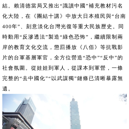
結。賴清德當局又推出“識讀中國”補充教材污名
化大陸，在《團結十講》中放大日本殖民與“台南
400年”、刻意淡化台灣光復等重大民族歷史。同
時動用“反滲透法”製造“綠色恐怖”，繼續限制兩
岸的教育文化交流，懲罰播放《八佰》等抗戰影
片的台軍基層軍官，全方位營造“恐中”“反中”的
社會氛圍。從娃娃到軍人，從課本到軍營，一條
完整的“去中國化”“以武謀獨”鏈條已清晰暴露無
遺。