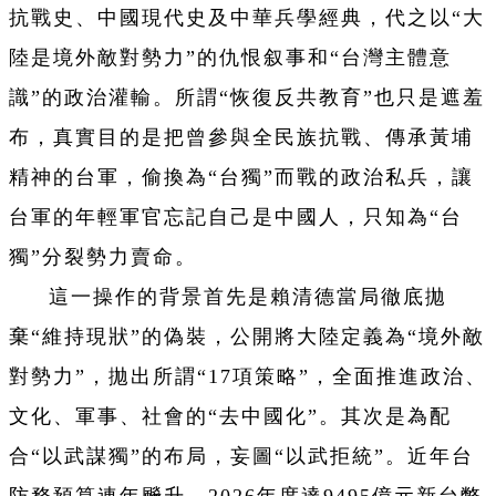
抗戰史、中國現代史及中華兵學經典，代之以“大
陸是境外敵對勢力”的仇恨叙事和“台灣主體意
識”的政治灌輸。所謂“恢復反共教育”也只是遮羞
布，真實目的是把曾參與全民族抗戰、傳承黃埔
精神的台軍，偷換為“台獨”而戰的政治私兵，讓
台軍的年輕軍官忘記自己是中國人，只知為“台
獨”分裂勢力賣命。
這一操作的背景首先是賴清德當局徹底拋
棄“維持現狀”的偽裝，公開將大陸定義為“境外敵
對勢力”，拋出所謂“17項策略”，全面推進政治、
文化、軍事、社會的“去中國化”。其次是為配
合“以武謀獨”的布局，妄圖“以武拒統”。近年台