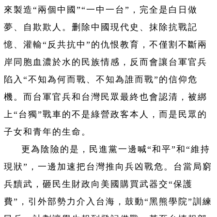
來製造“兩個中國”“一中一台”，完全是白日做
夢、自欺欺人。删除中國現代史、抹除抗戰記
憶、灌輸“反共抗中”的仇恨教育，不僅割不斷兩
岸同胞血濃於水的民族情感，反而會讓台軍官兵
陷入“不知為何而戰、不知為誰而戰”的信仰危
機。而台軍官兵和台灣民眾最終也會認清，被綁
上“台獨”戰車的不是綠營政客本人，而是民眾的
子女和青年的生命。
更為陰險的是，民進黨一邊喊“和平”和“維持
現狀”，一邊加速把台灣推向兵凶戰危。台當局窮
兵黷武，砸民生財政向美國購買武器交“保護
費”，引外部勢力介入台海，鼓動“黑熊學院”訓練