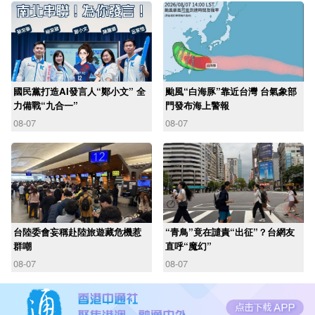
國民黨打造AI發言人“鄭小文” 全
颱風“白海豚”靠近台灣 台氣象部
力備戰“九合一”
門發布海上警報
08-07
08-07
台陸委會妄稱赴陸旅遊藏危機惹
“青鳥”竟在譴責“出征”？台網友
群嘲
直呼“魔幻”
08-07
08-07