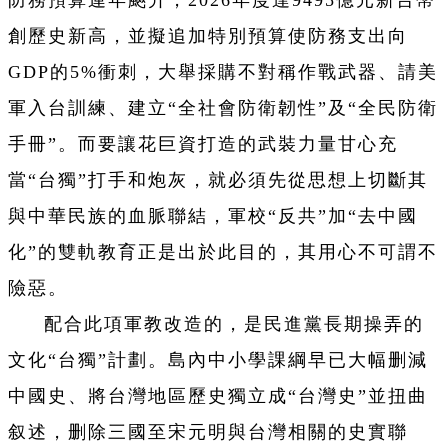
防務預算連年飈升，2026年度達9495億元新台幣
創歷史新高，並擬追加特別預算使防務支出向
GDP的5%衝刺，大舉採購不對稱作戰武器、請美
軍入台訓練、建立“全社會防衛韌性”及“全民防衛
手冊”。而要讓花巨資打造的武裝力量甘心充
當“台獨”打手和炮灰，就必須先從思想上切斷其
與中華民族的血脈聯結，軍校“反共”加“去中國
化”的雙軌教育正是出於此目的，其用心不可謂不
險惡。
配合此項軍教改造的，是民進黨長期操弄的
文化“台獨”計劃。島內中小學課綱早已大幅删減
中國史、將台灣地區歷史獨立成“台灣史”並扭曲
叙述，删除三國至宋元明與台灣相關的史實聯