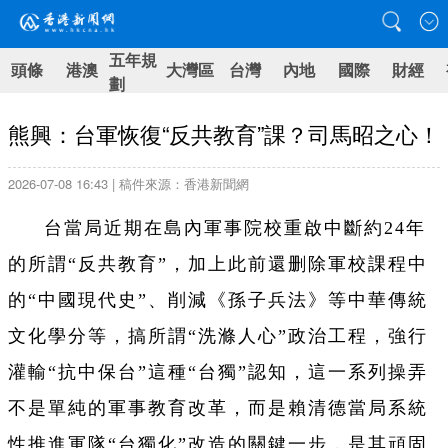
五年規
頭條
港澳
大灣區
台灣
內地
國際
財經
劃
熊興：台軍恢復“反共教育”課？司馬昭之心！
2026-07-08 16:43 | 稿件來源：香港新聞網
台當局近期在島內軍事院校重啟中斷約24年
的所謂“反共教育”，加上此前還删除軍校課程中
的“中國現代史”、削減《孫子兵法》等中華傳統
文化學分等，搞所謂“洗滌人心”政治工程，強行
灌輸“抗中保台”這種“台獨”認知，這一系列操弄
不是單純的軍事教育改革，而是賴清德當局系統
性推進軍隊“台獨化”改造的關鍵一步，是其頑固