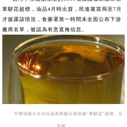
苯駢芘超標，油品4月時出貨，民進黨當局至7月
才披露該情況，食藥署第一時間未全面公布下游
廠商名單，被認為有意遮掩信息。
中聯油脂大豆沙拉油原料驗出致癌物“苯駢芘”超標。示
意圖。