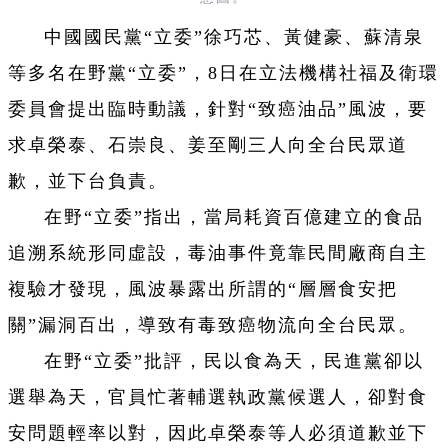
中國國民黨“立委”徐巧芯、黃健豪、蘇清泉
等多名在野黨“立委”，8日在立法機構社福及衛環
委員會提出臨時動議，針對“致癌油品”風波，要
求卓榮泰、石崇良、姜至剛三人向全台民眾道
歉，並下台負責。
在野“立委”指出，當局耗資百億建立的食品
追溯系統形同虛設，毒油事件竟靠民間廠商自主
複驗才發現，風波暴露出所謂的“層層食安把
關”漏洞百出，導致有毒致癌物流向全台民眾。
在野“立委”批評，民以食為天，民進黨卻以
選舉為天，官員忙著輔選執政黨候選人，卻對食
安問題輕率以對，因此卓榮泰等人必須道歉並下