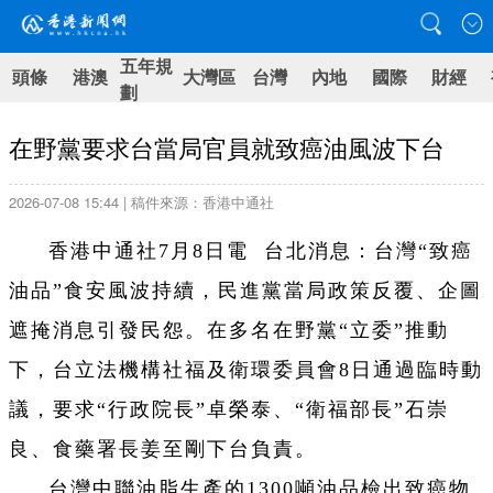
五年規
頭條
港澳
大灣區
台灣
內地
國際
財經
劃
在野黨要求台當局官員就致癌油風波下台
2026-07-08 15:44 | 稿件來源：香港中通社
香港中通社7月8日電 台北消息：台灣“致癌
油品”食安風波持續，民進黨當局政策反覆、企圖
遮掩消息引發民怨。在多名在野黨“立委”推動
下，台立法機構社福及衛環委員會8日通過臨時動
議，要求“行政院長”卓榮泰、“衛福部長”石崇
良、食藥署長姜至剛下台負責。
台灣中聯油脂生產的1300噸油品檢出致癌物