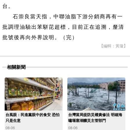
台。
石崇良當天指，中聯油脂下游分銷商再有一
批調理油驗出苯駢芘超標，目前正在追溯，釐清
批號後再向外界說明。（完）
【編輯：黃璇】
相關新聞
台風眼：民進黨眼中的食安 恐怕
台灣當局提防災權責修法 明確海
只是生意
嘯堰塞湖釀災主管部門
08-06
08-06