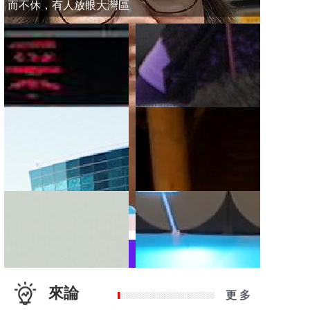
而不休，有人放眼大灣區
來論
更 多