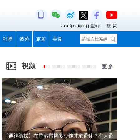
繁
简
2026年08月06日 星期四
社團
藝苑
旅遊
美食
視頻
更 多
【通視街採】在香港攢夠多少錢才敢退休？有人退