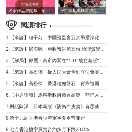
名家作品展開幕 葉劉淑儀出席並致辭
拜仁慕尼黑球星訪港 與球迷近距離互動
閱讀排行
1.【來論】程子芮：中國證監會五大舉措深化內地香港資本市場合作
2.【來論】屠海鳴：施政報告第五份 治理質變脈絡清
3.【解局】郭麗：高市內閣在“7.31”成立新版“特高課”意欲何為？
4.【來論】高松傑：從人民大會堂到立法會宴會廳——香港管治新範式的完整拼圖
5.【來論】高松傑：香港穩如磐石，背靠祖國才是真正的“終極護城河”
6.【中通論壇】馬科斯政府債台高築 菲陷入經濟困境與南海對抗惡循環？
7.對話陳洋：日本新版《防衛白皮書》有哪些點值得警惕？
8.第十九屆香港青少年軍事夏令營開營
9.七月香港樓宇買賣合約按月下跌28.8%