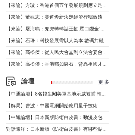
【來論】方璇：香港首個五年發展規劃應立足民生務實前行
【來論】董觀志：賽道煥新決定經濟行穩致遠
【來論】屠海鳴：兜兜轉轉話王虹 眾口鑠金“一邊倒”
【來論】石琤：科技發展需以人為本 數碼共融不應讓長者放棄傳統生活方式
【來論】高松傑：從人民大會堂到立法會宴會廳——香港管治新範式的完整拼圖
【來論】高松傑：香港穩如磐石，背靠祖國才是真正的“終極護城河”
論壇
更 多
【中通論壇】8名韓生闖美軍基地示威被捕 韓國年輕人反美情緒從何而來？
【解局】曹波：中國電網開始應用量子技術，以後會不再停電嗎？
【中通論壇】日本新版防衛白皮書：動漫皮包藏不住軍國野心
對話陳洋：日本新版《防衛白皮書》有哪些點值得警惕？