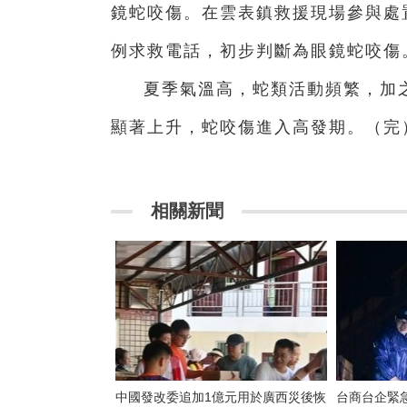
鏡蛇咬傷。在雲表鎮救援現場參與處
例求救電話，初步判斷為眼鏡蛇咬傷
夏季氣溫高，蛇類活動頻繁，加
顯著上升，蛇咬傷進入高發期。（完
相關新聞
中國發改委追加1億元用於廣西災後恢
台商台企緊