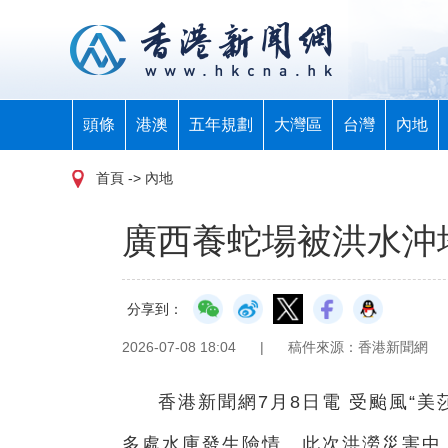
頭條
港澳
五年規劃
大灣區
台灣
內地
首頁
-> 內地
廣西養蛇場被洪水沖
分享到：
2026-07-08 18:04
|
稿件來源：香港新聞網
香港新聞網7月8日電 受颱風“
多處水庫發生險情。此次洪澇災害中