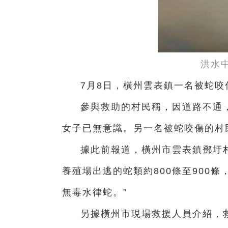
洪水
7月8日，橫州雲表鎮一名被蛇咬
參與救助的村民稱，因道路不通
女子已無意識。另一名被蛇咬傷的村
據此前報道，橫州市雲表鎮鄧圩
養殖場出逃的蛇類約800條至900
無毒水律蛇。”
另據橫州市現場救援人員介紹，