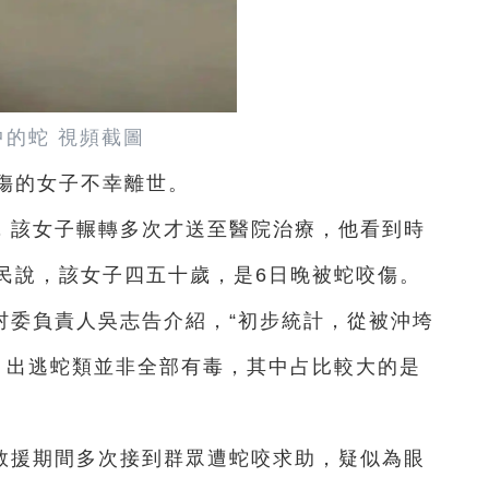
中的蛇 視頻截圖
傷的女子不幸離世。
，該女子輾轉多次才送至醫院治療，他看到時
民說，該女子四五十歲，是6日晚被蛇咬傷。
村委負責人吳志告介紹，“初步統計，從被沖垮
條，出逃蛇類並非全部有毒，其中占比較大的是
救援期間多次接到群眾遭蛇咬求助，疑似為眼