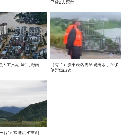
已致2人死亡
進入主汛期 呈“北澇南
（有片）廣東茂名養殖場淹水，70多
條鰐魚出逃
一縣”五常遭洪水重創