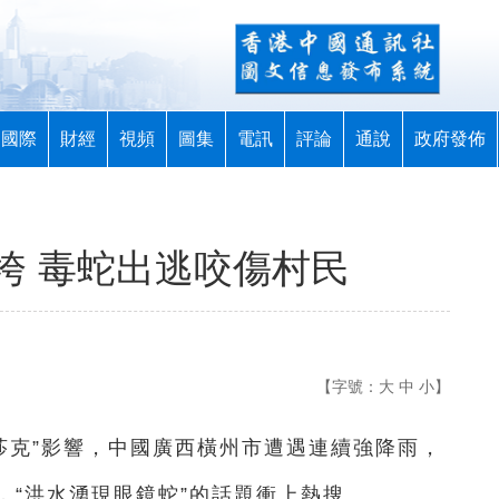
國際
財經
視頻
圖集
電訊
評論
通說
政府發佈
垮 毒蛇出逃咬傷村民
【字號：
大
中
小
】
美莎克”影響，中國廣西橫州市遭遇連續強降雨，
，“洪水湧現眼鏡蛇”的話題衝上熱搜。