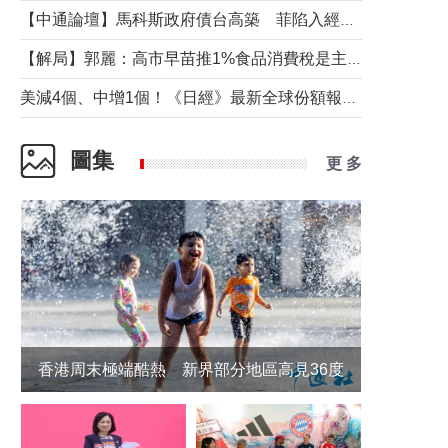
【中通論壇】馬科斯政府債台高築 菲陷入經濟困境與南海對抗惡循環？
【解局】郭麗：高市早苗推1%食品消費稅是主動作為還是被迫“飲鴆止渴”
美減4個、中增1個！《日經》最新全球份額報告透露了什麼？
圖集
更 多
香港周末極端酷熱 新界部分地區高見36度