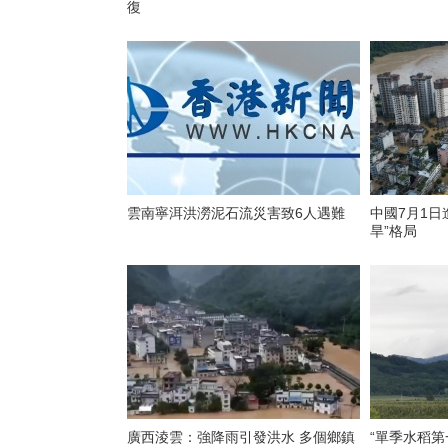
復
雲南寧洱洪澇泥石流災害致6人遇難
中國7月1日
旱”格局
廣西淩雲：強降雨引發洪水 多個鄉鎮
“單季水稻第