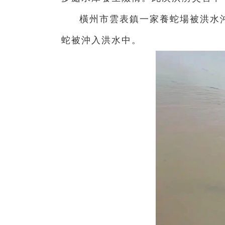
橫州市雲表鎮一家養蛇場被洪水
蛇被沖入洪水中。