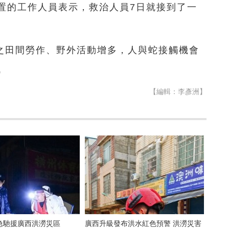
置的工作人員表示，救治人員7日就接到了一
。
之田間勞作、野外活動增多，人與蛇接觸機會
）
【編輯：李彥洲】
急馳援廣西洪澇災區
廣西升級發布洪水紅色預警 洪澇災害