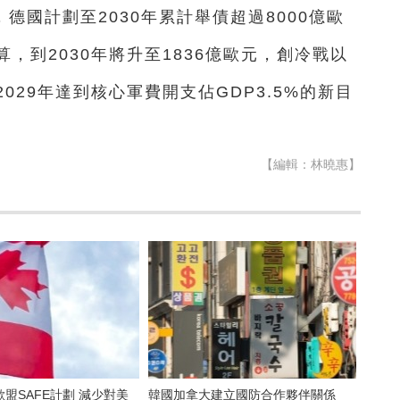
德國計劃至2030年累計舉債超過8000億歐
，到2030年將升至1836億歐元，創冷戰以
29年達到核心軍費開支佔GDP3.5%的新目
【編輯：林曉惠】
盟SAFE計劃 減少對美
韓國加拿大建立國防合作夥伴關係