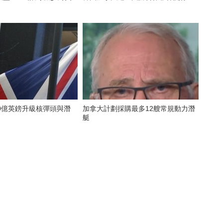
0億英鎊升級核彈頭與潛
加拿大計劃採購最多12艘常規動力潛
艇