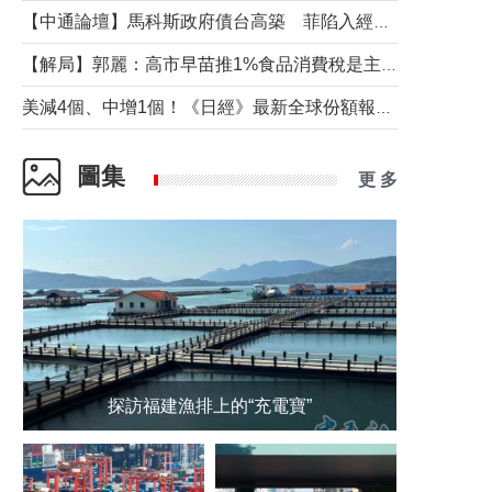
【中通論壇】馬科斯政府債台高築 菲陷入經濟困境與南海對抗惡循環？
【解局】郭麗：高市早苗推1%食品消費稅是主動作為還是被迫“飲鴆止渴”
美減4個、中增1個！《日經》最新全球份額報告透露了什麼？
圖集
更 多
探訪福建漁排上的“充電寶”