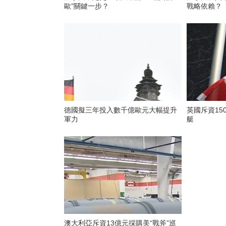
歐”關鍵一步？
戰略依賴？
德國擬三年投入數千億歐元大幅提升
英國斥資15
軍力
艇
澳大利亞斥資13億元採購美“戰斧”巡