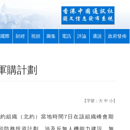
國際
財經
視頻
圖集
電訊
評論
通說
政府發佈
軍購計劃
【字號：
大
中
小
】
公約組織（北約）當地時間7日在該組織峰會期
和防務投資計劃，涉及反無人機能力建設、無