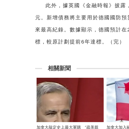
此外，據英國《金融時報》披露，
元。新增債務將主要用於德國國防預算
來最高紀錄。數據顯示，德國預計在20
標，較原計劃提前6年達標。（完）
相關新聞
加拿大敲定史上最大軍購 “疏美親
加拿大加入歐