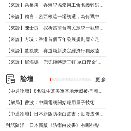
【來論】岳長庚：香港記協濫用工會名義難逃法律制裁
【來論】錢言：密西根這一場初選，為何戳中了兩黨最痛的神經？
【來論】陳士良：探析當前台灣民眾統一觀望心態的深層成因
【來論】方璇：香港首個五年發展規劃應立足民生務實前行
【來論】董觀志：賽道煥新決定經濟行穩致遠
【來論】屠海鳴：兜兜轉轉話王虹 眾口鑠金“一邊倒”
論壇
更 多
【中通論壇】8名韓生闖美軍基地示威被捕 韓國年輕人反美情緒從何而來？
【解局】曹波：中國電網開始應用量子技術，以後會不再停電嗎？
【中通論壇】日本新版防衛白皮書：動漫皮包藏不住軍國野心
對話陳洋：日本新版《防衛白皮書》有哪些點值得警惕？