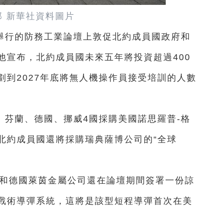
部 新華社資料圖片
舉行的防務工業論壇上敦促北約成員國政府和
他宣布，北約成員國未來五年將投資超過400
到2027年底將無人機操作員接受培訓的人數
、芬蘭、德國、挪威4國採購美國諾思羅普-格
個北約成員國還將採購瑞典薩博公司的“全球
司和德國萊茵金屬公司還在論壇期間簽署一份諒
戰術導彈系統，這將是該型短程導彈首次在美