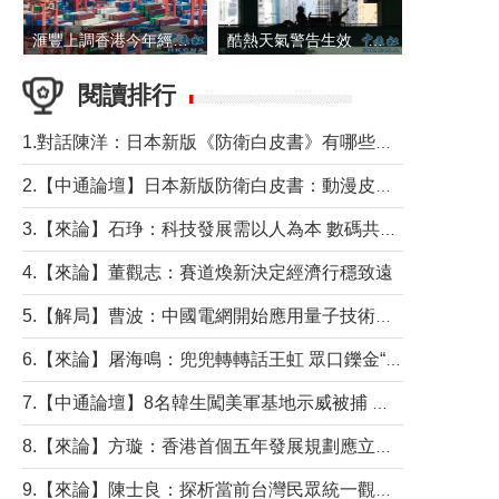
滙豐上調香港今年經濟增長預測至4.5%
酷熱天氣警告生效 本港高溫持續至下周
閱讀排行
1.對話陳洋：日本新版《防衛白皮書》有哪些點值得警惕？
2.【中通論壇】日本新版防衛白皮書：動漫皮包藏不住軍國野心
3.【來論】石琤：科技發展需以人為本 數碼共融不應讓長者放棄傳統生活方式
4.【來論】董觀志：賽道煥新決定經濟行穩致遠
5.【解局】曹波：中國電網開始應用量子技術，以後會不再停電嗎？
6.【來論】屠海鳴：兜兜轉轉話王虹 眾口鑠金“一邊倒”
7.【中通論壇】8名韓生闖美軍基地示威被捕 韓國年輕人反美情緒從何而來？
8.【來論】方璇：香港首個五年發展規劃應立足民生務實前行
9.【來論】陳士良：探析當前台灣民眾統一觀望心態的深層成因