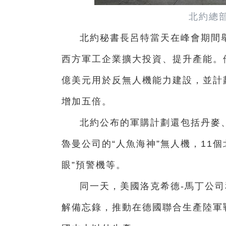
北約總
北約秘書長呂特當天在峰會期間
西方軍工企業擴大投資、提升產能。
億美元用於反無人機能力建設，並計劃
增加五倍。
北約公布的軍購計劃還包括丹麥
魯曼公司的“人魚海神”無人機，11
眼”預警機等。
同一天，美國洛克希德-馬丁公
解備忘錄，推動在德國聯合生產陸軍