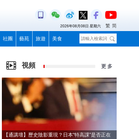
繁
简
2026年08月08日 星期六
社團
藝苑
旅遊
美食
視頻
更 多
【通講壇】歷史陰影重現？日本“特高課”是否正在