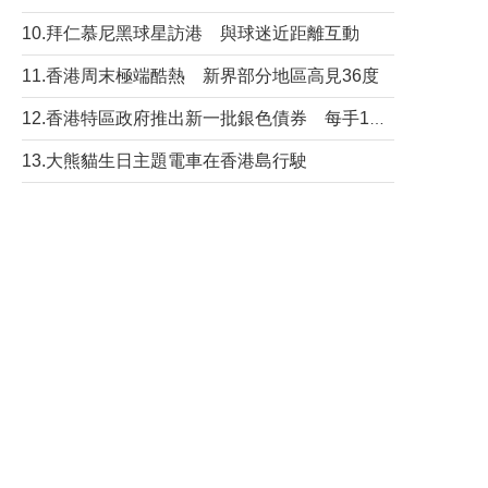
10.拜仁慕尼黑球星訪港 與球迷近距離互動
11.香港周末極端酷熱 新界部分地區高見36度
12.香港特區政府推出新一批銀色債券 每手1萬元保底息4.25厘
13.大熊貓生日主題電車在香港島行駛