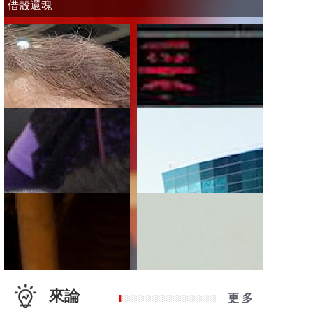
借殼還魂
來論
更 多