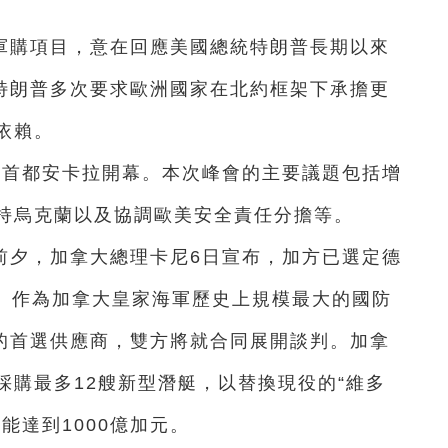
軍購項目，意在回應美國總統特朗普長期以來
。特朗普多次要求歐洲國家在北約框架下承擔更
依賴。
其首都安卡拉開幕。本次峰會的主要議題包括增
持烏克蘭以及協調歐美安全責任分擔等。
前夕，加拿大總理卡尼6日宣布，加方已選定德
S）作為加拿大皇家海軍歷史上規模最大的國防
”的首選供應商，雙方將就合同展開談判。加拿
採購最多12艘新型潛艇，以替換現役的“維多
能達到1000億加元。