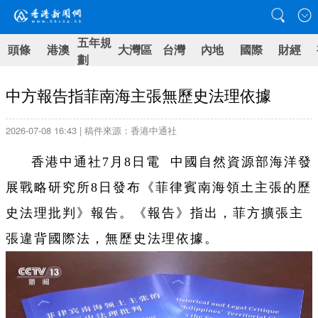
五年規
頭條
港澳
大灣區
台灣
內地
國際
財經
劃
中方報告指菲南海主張無歷史法理依據
2026-07-08 16:43 | 稿件來源：香港中通社
香港中通社7月8日電 中國自然資源部海洋發
展戰略研究所8日發布《菲律賓南海領土主張的歷
史法理批判》報告。《報告》指出，菲方擴張主
張違背國際法，無歷史法理依據。