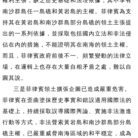
權利主張，缺乏歷史基礎和法理依據，其不享有
南沙群島任一島礁和黃岩島的主權。菲律賓為支
持其在黃岩島和南沙群島部分島礁的領土主張提
出的一系列依據，並採取包括國內立法和非法侵
佔在內的措施，不能證明其在南海的領土主權。
而且，菲律賓政府前後不一、頻繁變動的法律立
場，在邏輯上也存在大量自相矛盾之處，難以自
圓其說。
三是菲律賓領土擴張企圖已造成嚴重危害。
菲律賓在歪曲塗抹歷史事實和錯誤適用國際法的
基礎上，持續採取誤導國際輿論、實施非法激進
行動等方式，非法聲索黃岩島和南沙群島部分島
礁主權，已嚴重威脅南海區域的和平穩定，成為