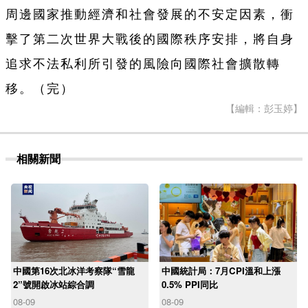
周邊國家推動經濟和社會發展的不安定因素，衝
擊了第二次世界大戰後的國際秩序安排，將自身
追求不法私利所引發的風險向國際社會擴散轉
移。（完）
【編輯：彭玉婷】
相關新聞
中國第16次北冰洋考察隊“雪龍
中國統計局：7月CPI溫和上漲
2”號開啟冰站綜合調
0.5% PPI同比
08-09
08-09