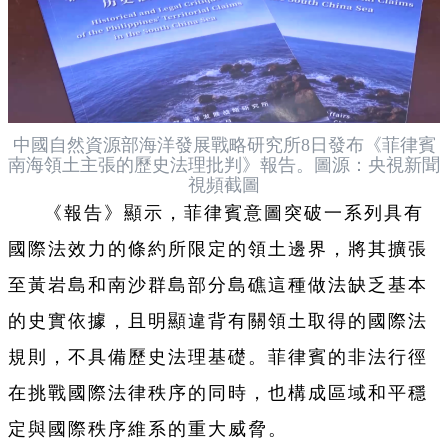
中國自然資源部海洋發展戰略研究所8日發布《菲律賓
南海領土主張的歷史法理批判》報告。圖源：央視新聞
視頻截圖
《報告》顯示，菲律賓意圖突破一系列具有
國際法效力的條約所限定的領土邊界，將其擴張
至黃岩島和南沙群島部分島礁這種做法缺乏基本
的史實依據，且明顯違背有關領土取得的國際法
規則，不具備歷史法理基礎。菲律賓的非法行徑
在挑戰國際法律秩序的同時，也構成區域和平穩
定與國際秩序維系的重大威脅。