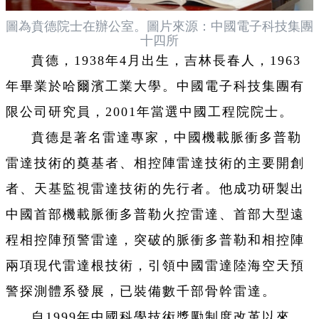
圖為賁德院士在辦公室。圖片來源：中國電子科技集團
十四所
賁德，1938年4月出生，吉林長春人，1963
年畢業於哈爾濱工業大學。中國電子科技集團有
限公司研究員，2001年當選中國工程院院士。
賁德是著名雷達專家，中國機載脈衝多普勒
雷達技術的奠基者、相控陣雷達技術的主要開創
者、天基監視雷達技術的先行者。他成功研製出
中國首部機載脈衝多普勒火控雷達、首部大型遠
程相控陣預警雷達，突破的脈衝多普勒和相控陣
兩項現代雷達根技術，引領中國雷達陸海空天預
警探測體系發展，已裝備數千部骨幹雷達。
自1999年中國科學技術獎勵制度改革以來，