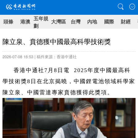
五年規
頭條
港澳
大灣區
台灣
內地
國際
財經
劃
陳立泉、賁德獲中國最高科學技術獎
2026-07-08 16:53 | 稿件來源：香港中通社
香港中通社7月8日電 2025年度中國最高科
學技術獎8日在北京揭曉，中國鋰電池領域科學家
陳立泉、中國雷達專家賁德獲得此獎項。