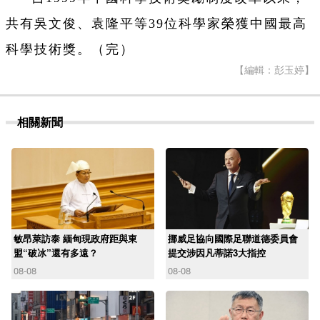
共有吳文俊、袁隆平等39位科學家榮獲中國最高
科學技術獎。（完）
【編輯：彭玉婷】
相關新聞
敏昂萊訪泰 緬甸現政府距與東
挪威足協向國際足聯道德委員會
盟“破冰”還有多遠？
提交涉因凡蒂諾3大指控
08-08
08-08