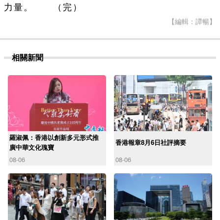
力量。 （完）
【編輯：譚暢】
相關新聞
羅淑佩：香港以創新多元形式推
香港報章8月6日社評摘要
廣中華文化瑰寶
08-06
08-06