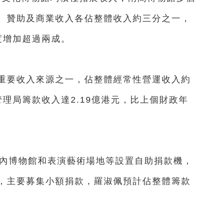
、贊助及商業收入各佔整體收入約三分之一，
年度增加超過兩成。
要收入來源之一，佔整體經常性營運收入約
管理局籌款收入達2.19億港元，比上個財政年
內博物館和表演藝術場地等設置自助捐款機，
，主要募集小額捐款，羅淑佩預計佔整體籌款