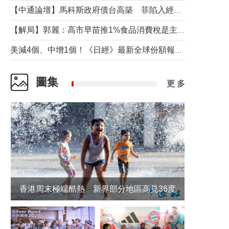
【中通論壇】馬科斯政府債台高築 菲陷入經濟困境與南海對抗惡循環？
【解局】郭麗：高市早苗推1%食品消費稅是主動作為還是被迫“飲鴆止渴”
美減4個、中增1個！《日經》最新全球份額報告透露了什麼？
圖集
更 多
香港周末極端酷熱 新界部分地區高見36度