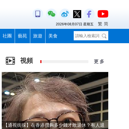
繁
简
2026年08月07日 星期五
社團
藝苑
旅遊
美食
視頻
更 多
【通視街採】在香港攢夠多少錢才敢退休？有人退