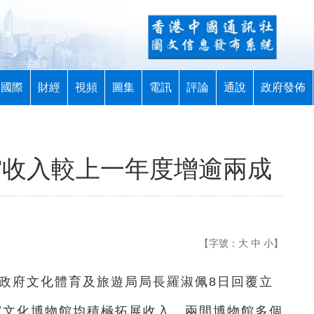
國際
財經
視頻
圖集
電訊
評論
通說
政府發佈
館收入較上一年度增逾兩成
【字號：
大
中
小
】
政府文化體育及旅遊局局長羅淑佩8日回覆立
宮文化博物館均積極拓展收入，兩間博物館多個