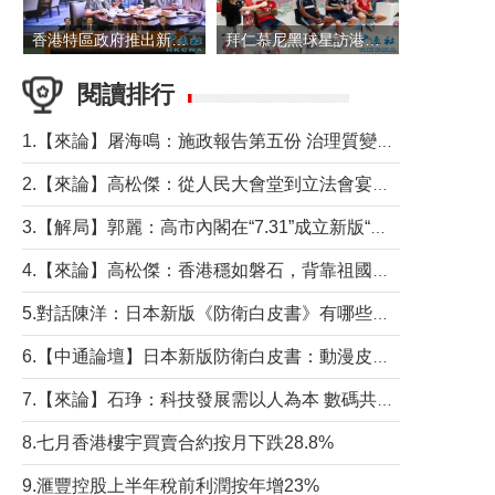
香港特區政府推出新一批銀色債券 每手1萬元保底息4.25厘
拜仁慕尼黑球星訪港 與球迷近距離互動
閱讀排行
1.【來論】屠海鳴：施政報告第五份 治理質變脈絡清
2.【來論】高松傑：從人民大會堂到立法會宴會廳——香港管治新範式的完整拼圖
3.【解局】郭麗：高市內閣在“7.31”成立新版“特高課”意欲何為？
4.【來論】高松傑：香港穩如磐石，背靠祖國才是真正的“終極護城河”
5.對話陳洋：日本新版《防衛白皮書》有哪些點值得警惕？
6.【中通論壇】日本新版防衛白皮書：動漫皮包藏不住軍國野心
7.【來論】石琤：科技發展需以人為本 數碼共融不應讓長者放棄傳統生活方式
8.七月香港樓宇買賣合約按月下跌28.8%
9.滙豐控股上半年稅前利潤按年增23%