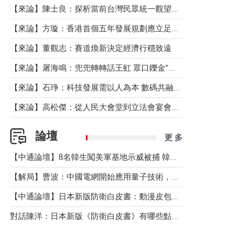
【來論】陳士良：探析當前台灣民眾統一觀望心態的深層成因
【來論】方璇：香港首個五年發展規劃應立足民生務實前行
【來論】董觀志：賽道煥新決定經濟行穩致遠
【來論】屠海鳴：兜兜轉轉話王虹 眾口鑠金“一邊倒”
【來論】石琤：科技發展需以人為本 數碼共融不應讓長者放棄傳統生活方式
【來論】高松傑：從人民大會堂到立法會宴會廳——香港管治新範式的完整拼圖
論壇
更 多
【中通論壇】8名韓生闖美軍基地示威被捕 韓國年輕人反美情緒從何而來？
【解局】曹波：中國電網開始應用量子技術，以後會不再停電嗎？
【中通論壇】日本新版防衛白皮書：動漫皮包藏不住軍國野心
對話陳洋：日本新版《防衛白皮書》有哪些點值得警惕？