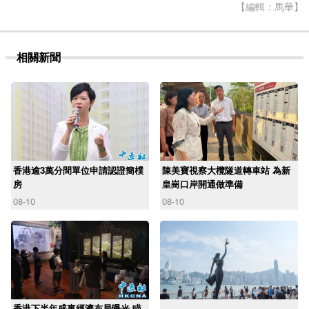
【編輯：馬華】
相關新聞
香港逾3萬分間單位申請認證簡樸
陳美寶視察大欖隧道轉車站 為新
房
皇崗口岸開通做準備
08-10
08-10
香港下半年盛事經濟布局曝光 瞄