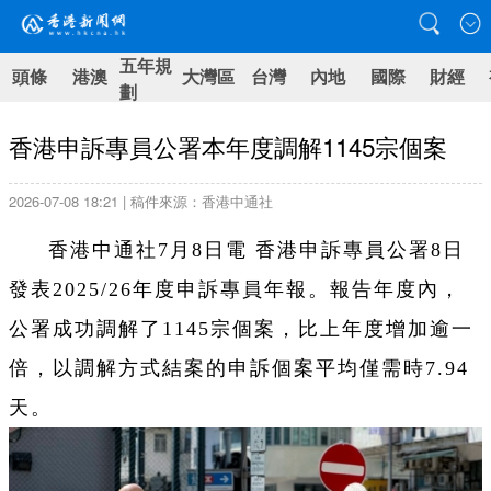
五年規
頭條
港澳
大灣區
台灣
內地
國際
財經
劃
香港申訴專員公署本年度調解1145宗個案
2026-07-08 18:21 | 稿件來源：香港中通社
香港中通社7月8日電 香港申訴專員公署8日
發表2025/26年度申訴專員年報。報告年度內，
公署成功調解了1145宗個案，比上年度增加逾一
倍，以調解方式結案的申訴個案平均僅需時7.94
天。