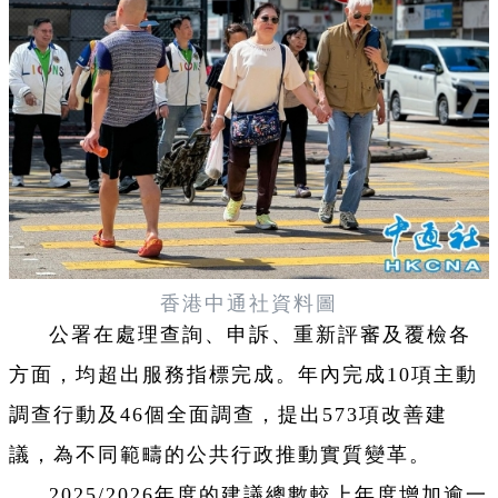
香港中通社資料圖
公署在處理查詢、申訴、重新評審及覆檢各
方面，均超出服務指標完成。年內完成10項主動
調查行動及46個全面調查，提出573項改善建
議，為不同範疇的公共行政推動實質變革。
2025/2026年度的建議總數較上年度增加逾一