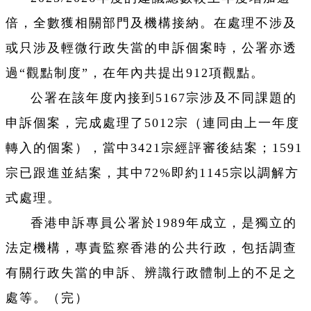
倍，全數獲相關部門及機構接納。在處理不涉及
或只涉及輕微行政失當的申訴個案時，公署亦透
過“觀點制度”，在年內共提出912項觀點。
公署在該年度內接到5167宗涉及不同課題的
申訴個案，完成處理了5012宗（連同由上一年度
轉入的個案），當中3421宗經評審後結案；1591
宗已跟進並結案，其中72%即約1145宗以調解方
式處理。
香港申訴專員公署於1989年成立，是獨立的
法定機構，專責監察香港的公共行政，包括調查
有關行政失當的申訴、辨識行政體制上的不足之
處等。（完）