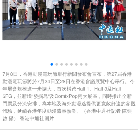
7月8日，香港動漫電玩節舉行新聞發布會宣布，第27屆香港
動漫電玩節將於7月24日至28日在香港會議展覽中心舉行。今
年展會規模進一步擴大，首次橫跨Hall 1、Hall 3及Hall
5FG，並新增“發掘島”及ComixPop兩大展區，同時推出全新
門票及分流安排，為本地及海外動漫迷提供更寬敞舒適的參觀
體驗，延續香港年度動漫盛事熱潮。（香港中通社記者 陳奕
啟 攝） 香港中通社圖片