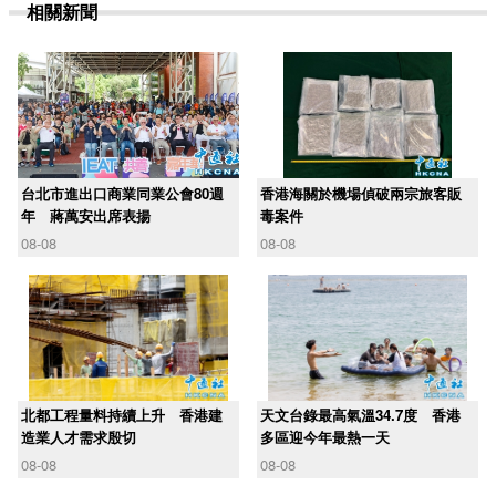
相關新聞
台北市進出口商業同業公會80週
香港海關於機場偵破兩宗旅客販
年 蔣萬安出席表揚
毒案件
08-08
08-08
北都工程量料持續上升 香港建
天文台錄最高氣溫34.7度 香港
造業人才需求殷切
多區迎今年最熱一天
08-08
08-08