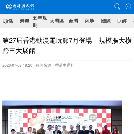
五年規
頭條
港澳
大灣區
台灣
內地
國際
財經
劃
第27屆香港動漫電玩節7月登場 規模擴大橫
跨三大展館
2026-07-08 19:20 | 稿件來源：香港中通社