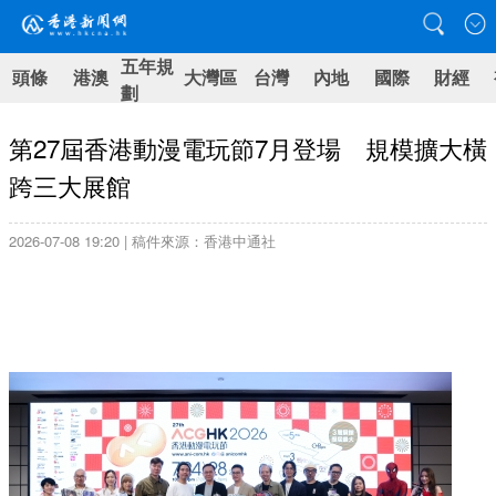
五年規
頭條
港澳
大灣區
台灣
內地
國際
財經
劃
第27屆香港動漫電玩節7月登場 規模擴大橫
跨三大展館
2026-07-08 19:20 | 稿件來源：香港中通社