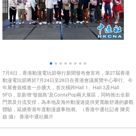
7月8日，香港動漫電玩節舉行新聞發布會宣布，第27屆香港
動漫電玩節將於7月24日至28日在香港會議展覽中心舉行。今
年展會規模進一步擴大，首次橫跨Hall 1、Hall 3及Hall
5FG，並新增“發掘島”及ComixPop兩大展區，同時推出全新
門票及分流安排，為本地及海外動漫迷提供更寬敞舒適的參觀
體驗，延續香港年度動漫盛事熱潮。（香港中通社記者 陳奕
啟 攝） 香港中通社圖片