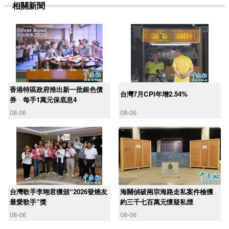
相關新聞
香港特區政府推出新一批銀色債
台灣7月CPI年增2.54%
券 每手1萬元保底息4
08-06
08-06
台灣歌手李翊君獲頒“2026發燒友
海關偵破兩宗海路走私案件檢獲
最愛歌手”獎
約三千七百萬元懷疑私煙
08-06
08-06