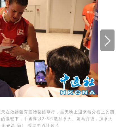
連五天在啟德體育園體藝館舉行，當天晚上迎來積分榜上的關
的激戰下，中國隊以2:3不敵加拿大。圖為賽後，加拿大
 謝光磊 攝） 香港中通社圖片