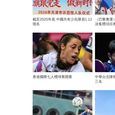
截至2025年底 中國共有少先隊員1.12
（巴黎奧運
億名
泳集體項目
香港國際七人欖球賽開賽
中華台北隊
三名