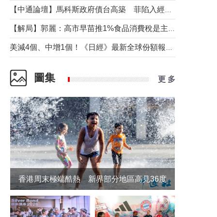
【中通論壇】馬科斯政府債台高築 菲陷入經濟困境與南海對抗惡循環？
【解局】郭麗：高市早苗推1%食品消費稅是主動作為還是被迫“飲鴆止渴”
美減4個、中增1個！《日經》最新全球份額報告透露了什麼？
圖集
更 多
香港周末極端酷熱 新界部分地區高見36度