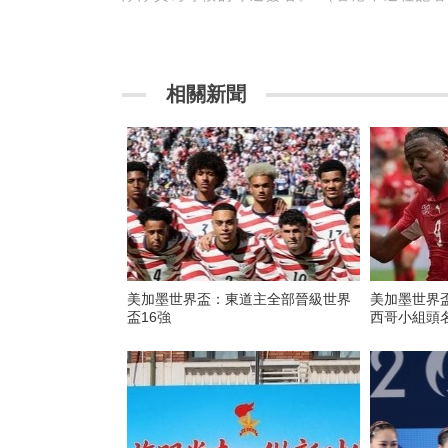
相關新聞
美加墨世界盃：東道主全部晉級世界
美加墨世界
盃16強
西哥小組頭