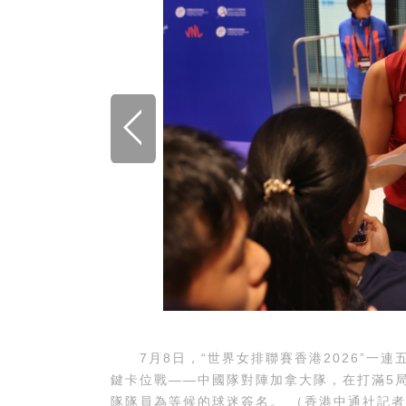
7月8日，“世界女排聯賽香港2026”一
鍵卡位戰——中國隊對陣加拿大隊，在打滿5局
隊隊員為等候的球迷簽名。 （香港中通社記者