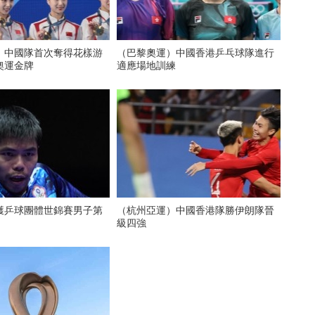
）中國隊首次奪得花樣游
（巴黎奧運）中國香港乒乓球隊進行
奧運金牌
適應場地訓練
獲乒球團體世錦賽男子第
（杭州亞運）中國香港隊勝伊朗隊晉
級四強