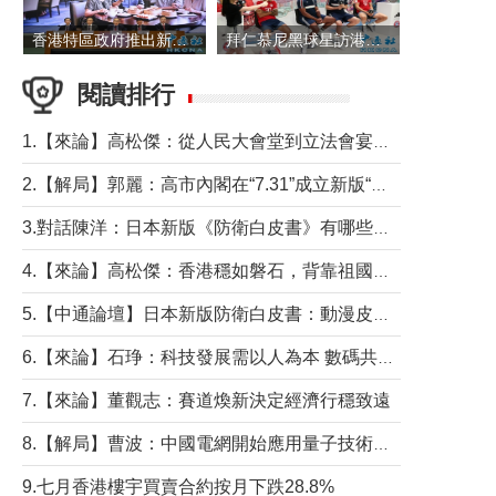
香港特區政府推出新一批銀色債券 每手1萬元保底息4.25厘
拜仁慕尼黑球星訪港 與球迷近距離互動
閱讀排行
1.【來論】高松傑：從人民大會堂到立法會宴會廳——香港管治新範式的完整拼圖
2.【解局】郭麗：高市內閣在“7.31”成立新版“特高課”意欲何為？
3.對話陳洋：日本新版《防衛白皮書》有哪些點值得警惕？
4.【來論】高松傑：香港穩如磐石，背靠祖國才是真正的“終極護城河”
5.【中通論壇】日本新版防衛白皮書：動漫皮包藏不住軍國野心
6.【來論】石琤：科技發展需以人為本 數碼共融不應讓長者放棄傳統生活方式
7.【來論】董觀志：賽道煥新決定經濟行穩致遠
8.【解局】曹波：中國電網開始應用量子技術，以後會不再停電嗎？
9.七月香港樓宇買賣合約按月下跌28.8%