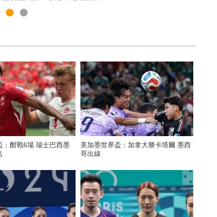
盃：酣戰6場 瑞士巴西墨
美加墨世界盃：加拿大勝卡塔爾 墨西
名
哥出線