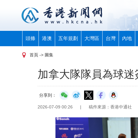
頭條
港澳
五年規劃
大灣區
台灣
內地
首頁
-> 圖集
加拿大隊隊員為球迷
分享到：
2026-07-09 00:26
|
稿件來源：香港中通社