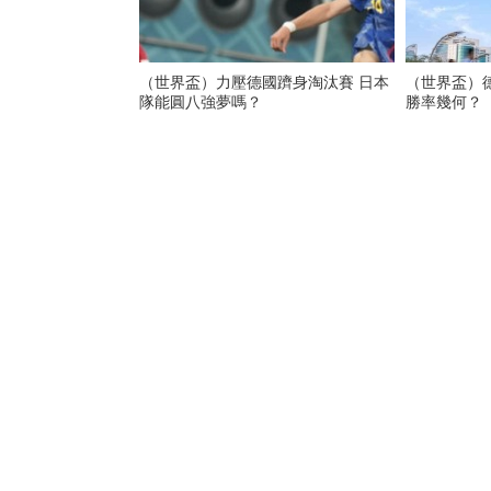
（世界盃）力壓德國躋身淘汰賽 日本
（世界盃）
隊能圓八強夢嗎？
勝率幾何？