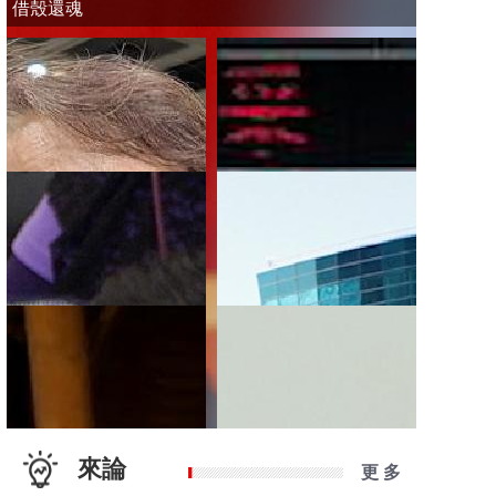
借殼還魂
來論
更 多