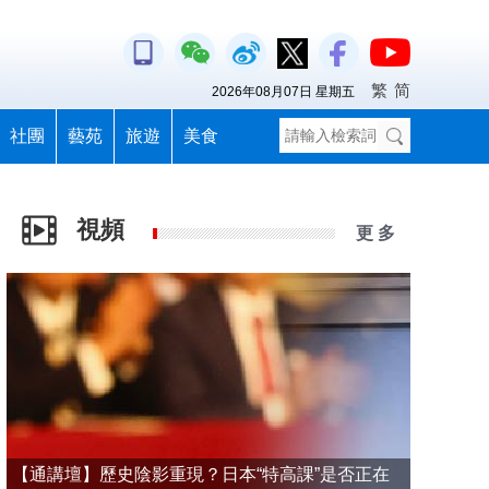
繁
简
2026年08月07日 星期五
社團
藝苑
旅遊
美食
視頻
更 多
【通講壇】歷史陰影重現？日本“特高課”是否正在