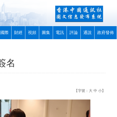
國際
財經
視頻
圖集
電訊
評論
通說
政府發佈
簽名
【字號：
大
中
小
】