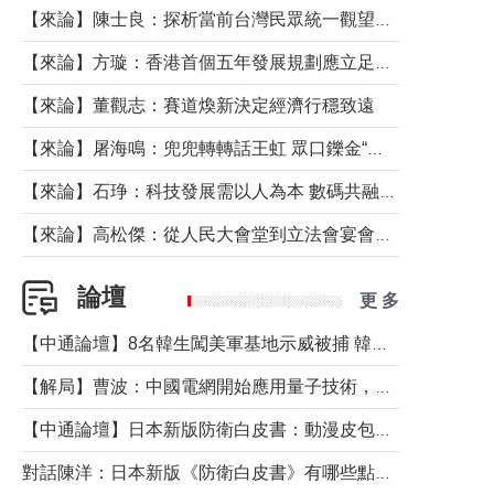
【來論】陳士良：探析當前台灣民眾統一觀望心態的深層成因
【來論】方璇：香港首個五年發展規劃應立足民生務實前行
【來論】董觀志：賽道煥新決定經濟行穩致遠
【來論】屠海鳴：兜兜轉轉話王虹 眾口鑠金“一邊倒”
【來論】石琤：科技發展需以人為本 數碼共融不應讓長者放棄傳統生活方式
【來論】高松傑：從人民大會堂到立法會宴會廳——香港管治新範式的完整拼圖
論壇
更 多
【中通論壇】8名韓生闖美軍基地示威被捕 韓國年輕人反美情緒從何而來？
【解局】曹波：中國電網開始應用量子技術，以後會不再停電嗎？
【中通論壇】日本新版防衛白皮書：動漫皮包藏不住軍國野心
對話陳洋：日本新版《防衛白皮書》有哪些點值得警惕？