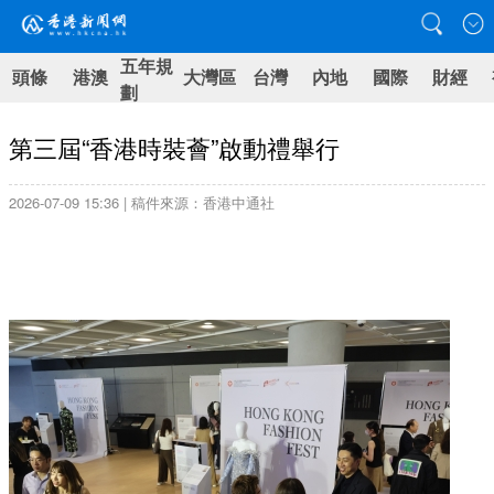
五年規
頭條
港澳
大灣區
台灣
內地
國際
財經
劃
第三屆“香港時裝薈”啟動禮舉行
2026-07-09 15:36 | 稿件來源：香港中通社