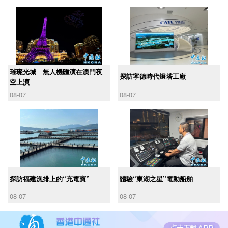
璀璨光城 無人機匯演在澳門夜
探訪寧德時代燈塔工廠
空上演
08-07
08-07
探訪福建漁排上的“充電寶”
體驗“東湖之星”電動船舶
08-07
08-07