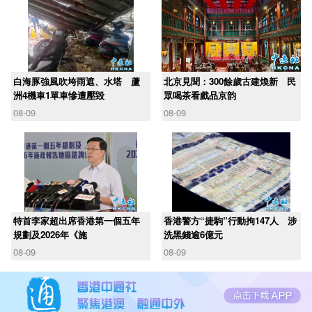
白海豚強風吹垮雨遮、水塔 蘆
北京見聞：300餘歲古建煥新 民
洲4機車1單車慘遭壓毀
眾喝茶看戲品京韵
08-09
08-09
​特首李家超出席香港第一個五年
香港警方“捷駒”行動拘147人 涉
規劃及2026年《施
洗黑錢逾6億元
08-09
08-09